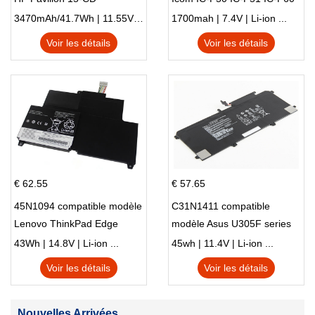
IC-F61 IC-M87
3470mAh/41.7Wh | 11.55V | Li-ion ...
1700mah | 7.4V | Li-ion ...
Voir les détails
Voir les détails
€ 62.55
€ 57.65
45N1094 compatible modèle
C31N1411 compatible
Lenovo ThinkPad Edge
modèle Asus U305F series
S230u Twist
43Wh | 14.8V | Li-ion ...
45wh | 11.4V | Li-ion ...
Voir les détails
Voir les détails
Nouvelles Arrivées