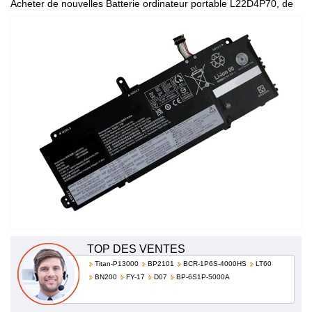
Acheter de nouvelles Batterie ordinateur portable L22D4P70, de
haute qualité et à bas prix!
TOP DES VENTES
Titan-P13000
BP2101
BCR-1P6S-4000HS
LT60
BN200
FY-17
D07
BP-6S1P-5000A