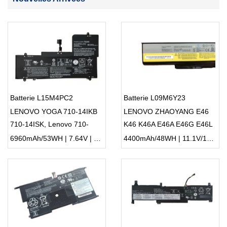
Batterie L15M4PC2
Batterie L09M6Y23
LENOVO YOGA 710-14IKB
LENOVO ZHAOYANG E46
710-14ISK, Lenovo 710-
K46 K46A E46A E46G E46L
15IKB 710-15ISK 710-
6960mAh/53WH | 7.64V | Li-ion ...
4400mAh/48WH | 11.1V/10.8V | Li-ion ...
14ISK-IFI 710-14ISK-ISE
Series