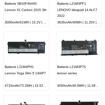
Batterie SB10F46440
Batterie L21M3PF1
Lenovo X1 Carbon 2015 3th
LENOVO ldeapad 14 ALC7
2022
3000mAh/51WH | 15.2V | Li-ion ...
3635mAh/40WH | 11.25V | Li-ion ...
Batterie L21M4PH1
Batterie L21M3P75
Lenovo Yoga Slim 9 14IAP7
lenovo series
4715mAh/73.2WH | 15.52V | Li-ion ...
4050mAh/46.8WH | 11.58V | Li-ion ...