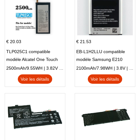
€ 20.03
€ 21.53
TLP025C1 compatible
EB-L1H2LLU compatible
modèle Alcatel One Touch
modèle Samsung E210
Pop 4 Plus OT-5056D
E210K i939
2500mAh/9.55WH | 3.82V | Li-ion ...
2100mAh/7.98WH | 3.8V | Li-ion ...
Voir les détails
Voir les détails