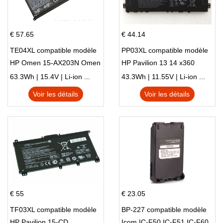
€ 57.65
€ 44.14
TE04XL compatible modèle
PP03XL compatible modèle
HP Omen 15-AX203N Omen
HP Pavilion 13 14 x360
15 Series Pavilion 15 Series
L83388-AC1 L83388-421
63.3Wh | 15.4V | Li-ion ...
43.3Wh | 11.55V | Li-ion ...
HSTNN-LB8S M01118-421
Voir les détails
Voir les détails
M01144-005 13-BB 14-DV
14-DK 15-EH HSTNN-DB9X
€ 55
€ 23.05
TF03XL compatible modèle
BP-227 compatible modèle
HP Pavilion 15-CD
Icom IC-F50 IC-F51 IC-F60