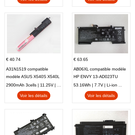
€ 40.74
€ 63.65
A31N1519 compatible
AB06XL compatible modèle
modèle ASUS X540S X540L
HP ENVY 13-AD023TU
X540LA-SI302 X540SA
HSTNN-DB8C 921438-855
2900mAh 3cells | 11.25V | Li-ion ...
53.16Wh | 7.7V | Li-ion ...
X540S
TPN-I128
Voir les détails
Voir les détails