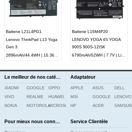
Batterie L21L4PG1
Batterie L15M4P20
Lenovo ThinkPad L13 Yoga
LENOVO YOGA 4S YOGA
Gen 3
900S 900S-12ISK
2896mAh/44.4WH | 15.36V | Li-ion ...
6790mAh/52WH | 7.7V | Li-ion ...
Le meilleur de nos catégories
Adaptateur
XIAOMI
GOOGLE
OPPO
APPLE
ASUS
DELL
VIVO
REALME
HUAWEI
MSI
GOOGLE
LENOVO
NOKIA
MOTOROLA
MICROSOFT
HP
ACER
SAMSU
Pour mieux nous connaître
Service Clientèle