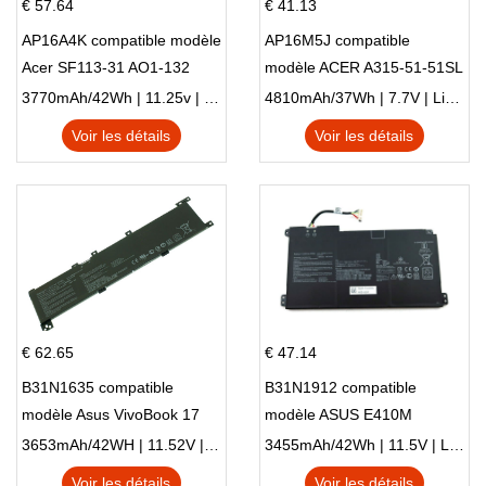
€ 57.64
€ 41.13
AP16A4K compatible modèle
AP16M5J compatible
Acer SF113-31 AO1-132
modèle ACER A315-51-51SL
NE132
N17Q1 SERIES
3770mAh/42Wh | 11.25v | Li-ion ...
4810mAh/37Wh | 7.7V | Li-ion ...
Voir les détails
Voir les détails
€ 62.65
€ 47.14
B31N1635 compatible
B31N1912 compatible
modèle Asus VivoBook 17
modèle ASUS E410M
X705NC X705UA X705UV
E410MA L410MA
3653mAh/42WH | 11.52V | Li-ion ...
3455mAh/42Wh | 11.5V | Li-ion ...
X705UN X705UD
Voir les détails
Voir les détails