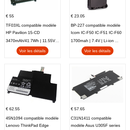
€ 55
€ 23.05
TF03XL compatible modèle
BP-227 compatible modèle
HP Pavilion 15-CD
Icom IC-F50 IC-F51 IC-F60
IC-F61 IC-M87
3470mAh/41.7Wh | 11.55V | Li-ion ...
1700mah | 7.4V | Li-ion ...
Voir les détails
Voir les détails
€ 62.55
€ 57.65
45N1094 compatible modèle
C31N1411 compatible
Lenovo ThinkPad Edge
modèle Asus U305F series