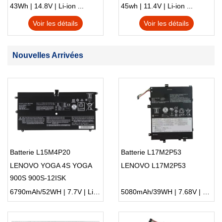
S230u Twist
43Wh | 14.8V | Li-ion ...
45wh | 11.4V | Li-ion ...
Voir les détails
Voir les détails
Nouvelles Arrivées
Batterie L15M4P20
Batterie L17M2P53
LENOVO YOGA 4S YOGA
LENOVO L17M2P53
900S 900S-12ISK
6790mAh/52WH | 7.7V | Li-ion ...
5080mAh/39WH | 7.68V | Li-ion ...