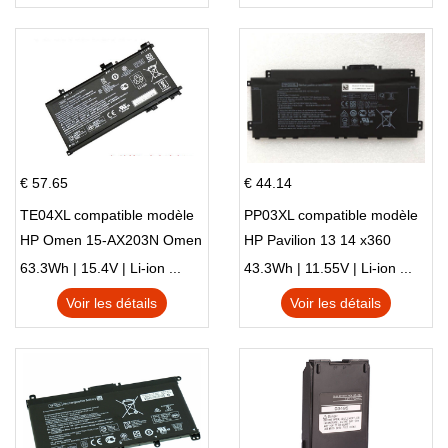
€ 57.65
€ 44.14
TE04XL compatible modèle
PP03XL compatible modèle
HP Omen 15-AX203N Omen
HP Pavilion 13 14 x360
15 Series Pavilion 15 Series
L83388-AC1 L83388-421
63.3Wh | 15.4V | Li-ion ...
43.3Wh | 11.55V | Li-ion ...
HSTNN-LB8S M01118-421
Voir les détails
Voir les détails
M01144-005 13-BB 14-DV
14-DK 15-EH HSTNN-DB9X