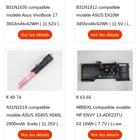
B31N1635 compatible
B31N1912 compatible
modèle Asus VivoBook 17
modèle ASUS E410M
X705NC X705UA X705UV
E410MA L410MA
3653mAh/42WH | 11.52V | Li-ion ...
3455mAh/42Wh | 11.5V | Li-ion ...
X705UN X705UD
Voir les détails
Voir les détails
€ 40.74
€ 63.65
A31N1519 compatible
AB06XL compatible modèle
modèle ASUS X540S X540L
HP ENVY 13-AD023TU
X540LA-SI302 X540SA
HSTNN-DB8C 921438-855
2900mAh 3cells | 11.25V | Li-ion ...
53.16Wh | 7.7V | Li-ion ...
X540S
TPN-I128
Voir les détails
Voir les détails