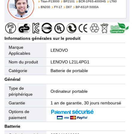
Titan-P13000
BP2101
BCR-1P6S-4000HS
LT60
BN200
FY-17
D07
BP-6S1P-5000A
Informations générales sur le produit
Marque
LENOVO
Applicables
Nom du produit
LENOVO L21L4PG1
Catégorie
Batterie de portable
Général
Type de
Ordinateur portable
périphérique
Garantie
1 an de garantie, 30 jours remboursé
Options de
paiement
Batterie