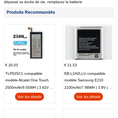
dépassé sa durée de vie, remplacez la batterie
Produits Recommandés
€ 20.03
€ 21.53
TLP025C1 compatible
EB-L1H2LLU compatible
modèle Alcatel One Touch
modèle Samsung E210
Pop 4 Plus OT-5056D
E210K i939
2500mAh/9.55WH | 3.82V | Li-ion ...
2100mAh/7.98WH | 3.8V | Li-ion ...
Voir les détails
Voir les détails