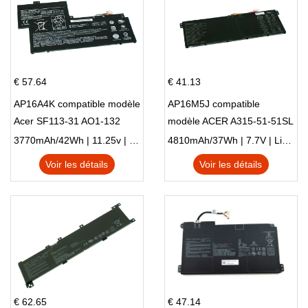
€ 57.64
€ 41.13
AP16A4K compatible modèle
AP16M5J compatible
Acer SF113-31 AO1-132
modèle ACER A315-51-51SL
NE132
N17Q1 SERIES
3770mAh/42Wh | 11.25v | Li-ion ...
4810mAh/37Wh | 7.7V | Li-ion ...
Voir les détails
Voir les détails
€ 62.65
€ 47.14