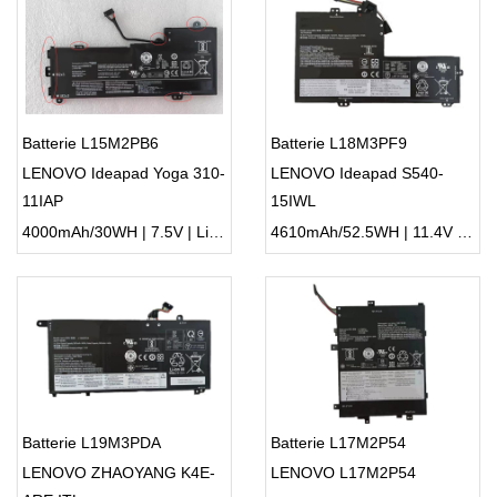
Batterie L15M2PB6
Batterie L18M3PF9
LENOVO Ideapad Yoga 310-
LENOVO Ideapad S540-
11IAP
15IWL
4000mAh/30WH | 7.5V | Li-ion ...
4610mAh/52.5WH | 11.4V | Li-ion ...
Batterie L19M3PDA
Batterie L17M2P54
LENOVO ZHAOYANG K4E-
LENOVO L17M2P54