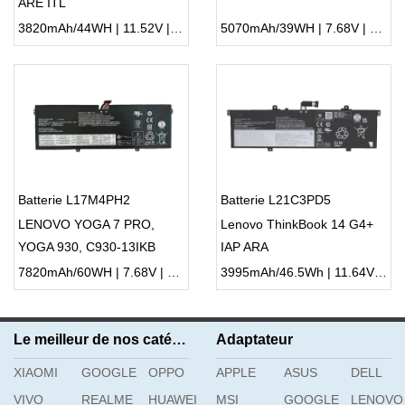
ARE ITL
3820mAh/44WH | 11.52V | Li-ion ...
5070mAh/39WH | 7.68V | Li-ion ...
Batterie L17M4PH2
Batterie L21C3PD5
LENOVO YOGA 7 PRO,
Lenovo ThinkBook 14 G4+
YOGA 930, C930-13IKB
IAP ARA
7820mAh/60WH | 7.68V | Li-ion ...
3995mAh/46.5Wh | 11.64V | Li-ion ...
Le meilleur de nos catégories
Adaptateur
XIAOMI
GOOGLE
OPPO
APPLE
ASUS
DELL
VIVO
REALME
HUAWEI
MSI
GOOGLE
LENOVO