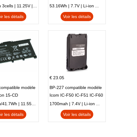
SI302 X540SA
HSTNN-DB8C 921438-855
2900mAh 3cells | 11.25V | Li-ion ...
53.16Wh | 7.7V | Li-ion ...
TPN-I128
ir les détails
Voir les détails
€ 23.05
compatible modèle
BP-227 compatible modèle
ion 15-CD
Icom IC-F50 IC-F51 IC-F60
IC-F61 IC-M87
3470mAh/41.7Wh | 11.55V | Li-ion ...
1700mah | 7.4V | Li-ion ...
ir les détails
Voir les détails