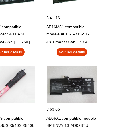
€ 41.13
 compatible
AP16M5J compatible
Acer SF113-31
modèle ACER A315-51-
 NE132
51SL N17Q1 SERIES
3770mAh/42Wh | 11.25v | Li-ion ...
4810mAh/37Wh | 7.7V | Li-ion ...
ir les détails
Voir les détails
€ 63.65
9 compatible
AB06XL compatible modèle
ASUS X540S X540L
HP ENVY 13-AD023TU