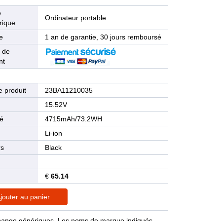
e
Ordinateur portable
rique
e
1 an de garantie, 30 jours remboursé
 de
nt
 produit
23BA11210035
n
15.52V
té
4715mAh/73.2WH
Li-ion
rs
Black
€
65.14
jouter au panier
rechange génériques. Les noms de marque indiqués