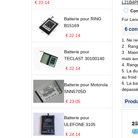
L21B4P
€ 22.14
Com
Batterie pour RING
For Len
B15169
6 con
€ 22.14
1. Ne re
2 . Rang
Batterie pour
3 . Main
TECLAST 30100140
mais aus
4. Range
€ 22.14
5. La du
au froid
6. La ba
Batterie pour Motorola
dépassé 
SNN5705D
€ 23.05
Prod
Batterie pour
ULEFONE 3105
€ 24.14