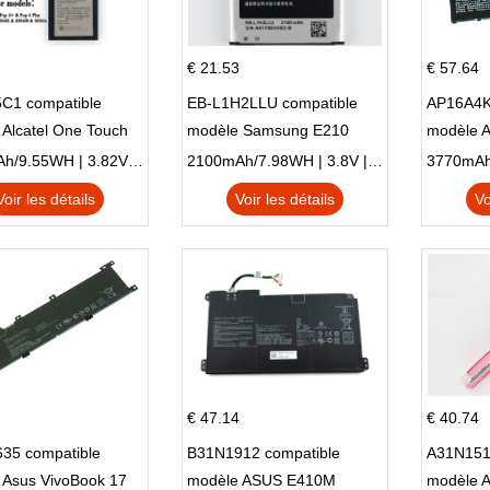
€ 21.53
€ 57.64
C1 compatible
EB-L1H2LLU compatible
AP16A4K
Alcatel One Touch
modèle Samsung E210
modèle 
Plus OT-5056D
E210K i939
AO1-132
2500mAh/9.55WH | 3.82V | Li-ion ...
2100mAh/7.98WH | 3.8V | Li-ion ...
Voir les détails
Voir les détails
Vo
€ 47.14
€ 40.74
35 compatible
B31N1912 compatible
A31N151
 Asus VivoBook 17
modèle ASUS E410M
modèle 