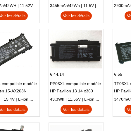
C X705UA X705UV
E410MA L410MA
X540LA-
3653mAh/42WH | 11.52V | Li-ion ...
3455mAh/42Wh | 11.5V | Li-ion ...
N X705UD
X540S
Voir les détails
Voir les détails
Vo
€ 44.14
€ 55
 compatible modèle
PP03XL compatible modèle
TF03XL 
en 15-AX203N
HP Pavilion 13 14 x360
HP Pavil
 Series Pavilion 15
L83388-AC1 L83388-421
 15.4V | Li-ion ...
43.3Wh | 11.55V | Li-ion ...
HSTNN-LB8S M01118-421
Voir les détails
Voir les détails
Vo
M01144-005 13-BB 14-DV
14-DK 15-EH HSTNN-DB9X