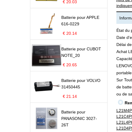
€ 20.03
indiquen
Batterie pour APPLE
Informa
616-0229
État du 
€ 20.14
Date d'e
Délai de
Batterie pour CUBOT
Achat L
NOTE_20
Capacité
€ 20.65
LENOVO L
portable 
Sur Tout
Batterie pour VOLVO
31450445
de batte
ou de s
€ 21.14
Rem
L21M4P
Batterie pour
L21C4P
PANASONIC 3027-
L21L4P
26T
L21D4P