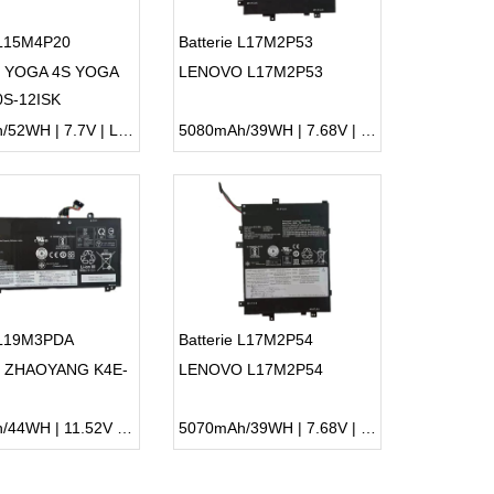
 L15M4P20
Batterie L17M2P53
 YOGA 4S YOGA
LENOVO L17M2P53
0S-12ISK
6790mAh/52WH | 7.7V | Li-ion ...
5080mAh/39WH | 7.68V | Li-ion ...
e L19M3PDA
Batterie L17M2P54
 ZHAOYANG K4E-
LENOVO L17M2P54
3820mAh/44WH | 11.52V | Li-ion ...
5070mAh/39WH | 7.68V | Li-ion ...