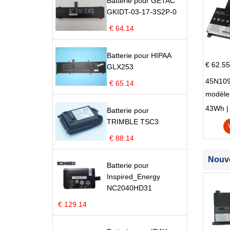
Batterie pour GETAC
GKIDT-03-17-3S2P-0
€ 64.14
Batterie pour HIPAA
€ 62.55
GLX253
45N109
€ 65.14
modèle
Edge S
43Wh | 1
Batterie pour
TRIMBLE TSC3
€ 88.14
Nouve
Batterie pour
Inspired_Energy
NC2040HD31
€ 129.14