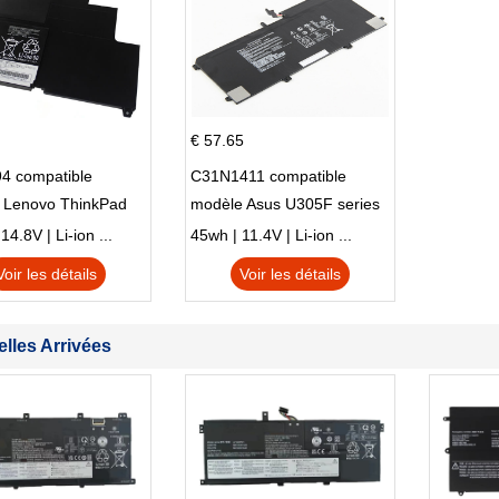
€ 57.65
4 compatible
C31N1411 compatible
 Lenovo ThinkPad
modèle Asus U305F series
230u Twist
4.8V | Li-ion ...
45wh | 11.4V | Li-ion ...
Voir les détails
Voir les détails
lles Arrivées