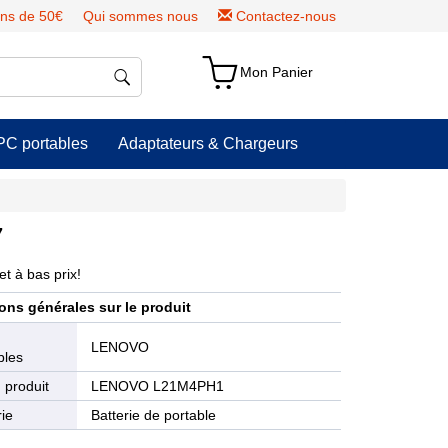
ns de 50€
Qui sommes nous
Contactez-nous
Mon Panier
PC portables
Adaptateurs & Chargeurs
7
t à bas prix!
ons générales sur le produit
e
LENOVO
bles
 produit
LENOVO L21M4PH1
ie
Batterie de portable