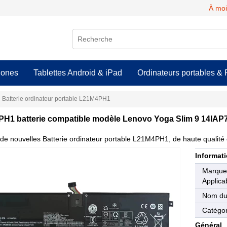
À moi
hones
Tablettes Android & iPad
Ordinateurs portables & 
Batterie ordinateur portable L21M4PH1
H1 batterie compatible modèle Lenovo Yoga Slim 9 14IAP
de nouvelles Batterie ordinateur portable L21M4PH1, de haute qualité e
Informati
Marqu
Applica
Nom du
Catégor
Général