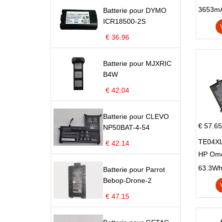
X705N
Batterie pour DYMO
X705U
ICR18500-2S
€ 36.96
Batterie pour MJXRIC
B4W
€ 42.04
Batterie pour CLEVO
€ 57.65
NP50BAT-4-54
TE04XL
€ 42.14
HP Om
Omen 15
63.3Wh |
Batterie pour Parrot
Series
Bebop-Drone-2
€ 47.15