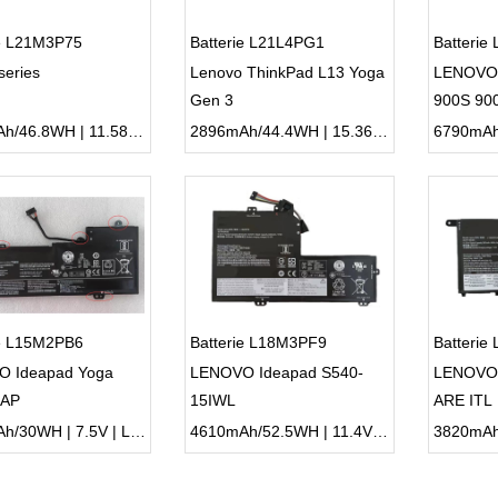
ie L21M3P75
Batterie L21L4PG1
Batterie
series
Lenovo ThinkPad L13 Yoga
LENOVO
Gen 3
900S 90
4050mAh/46.8WH | 11.58V | Li-ion ...
2896mAh/44.4WH | 15.36V | Li-ion ...
ie L15M2PB6
Batterie L18M3PF9
Batteri
 Ideapad Yoga
LENOVO Ideapad S540-
LENOVO
IAP
15IWL
ARE ITL
4000mAh/30WH | 7.5V | Li-ion ...
4610mAh/52.5WH | 11.4V | Li-ion ...