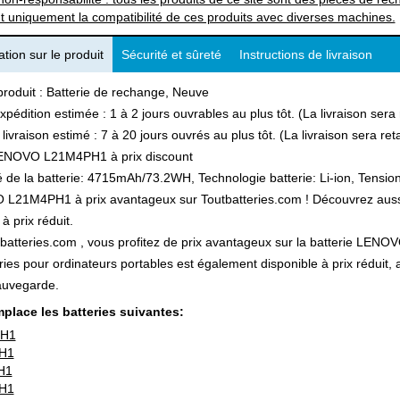
t uniquement la compatibilité de ces produits avec diverses machines.
tion sur le produit
Sécurité et sûreté
Instructions de livraison
produit : Batterie de rechange, Neuve
xpédition estimée : 1 à 2 jours ouvrables au plus tôt. (La livraison ser
 livraison estimé : 7 à 20 jours ouvrés au plus tôt. (La livraison sera r
ENOVO L21M4PH1 à prix discount
 de la batterie: 4715mAh/73.2WH, Technologie batterie: Li-ion, Tension
21M4PH1 à prix avantageux sur Toutbatteries.com ! Découvrez aussi n
à prix réduit.
batteries.com , vous profitez de prix avantageux sur la batterie LENOV
ries pour ordinateurs portables est également disponible à prix réduit
auvegarde.
place les batteries suivantes:
H1
H1
H1
H1