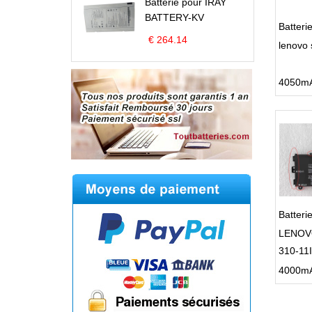
Batterie pour IRAY
BATTERY-KV
Batter
€ 264.14
lenovo 
Batter
LENOVO
310-11