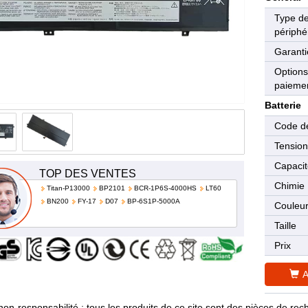
Type d
périphé
Garanti
Options
paieme
Batterie
Code de
Tensio
Capaci
TOP DES VENTES
Chimie
Titan-P13000
BP2101
BCR-1P6S-4000HS
LT60
BN200
FY-17
D07
BP-6S1P-5000A
Couleu
Taille
Prix
A
non-responsabilité : tous les produits de ce site sont des pièces de 