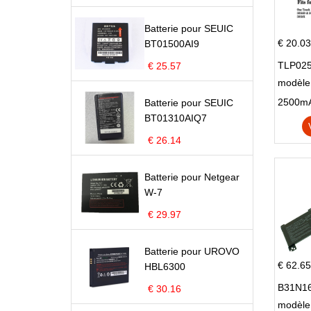
Batterie pour SEUIC
€ 20.03
BT01500AI9
TLP025
€ 25.57
modèle 
Pop 4 
Batterie pour SEUIC
BT01310AIQ7
€ 26.14
Batterie pour Netgear
W-7
€ 29.97
Batterie pour UROVO
€ 62.65
HBL6300
B31N16
€ 30.16
modèle