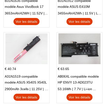
B31N1635 compatible
B31N1912 compatible
modèle Asus VivoBook 17
modèle ASUS E410M
X705NC X705UA X705UV
E410MA L410MA
3653mAh/42WH | 11.52V | Li-ion ...
3455mAh/42Wh | 11.5V | Li-ion ...
X705UN X705UD
Voir les détails
Voir les détails
€ 40.74
€ 63.65
A31N1519 compatible
AB06XL compatible modèle
modèle ASUS X540S X540L
HP ENVY 13-AD023TU
X540LA-SI302 X540SA
HSTNN-DB8C 921438-855
2900mAh 3cells | 11.25V | Li-ion ...
53.16Wh | 7.7V | Li-ion ...
X540S
TPN-I128
Voir les détails
Voir les détails