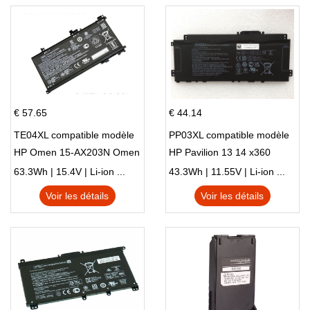
€ 57.65
€ 44.14
TE04XL compatible modèle
PP03XL compatible modèle
HP Omen 15-AX203N Omen
HP Pavilion 13 14 x360
15 Series Pavilion 15 Series
L83388-AC1 L83388-421
63.3Wh | 15.4V | Li-ion ...
43.3Wh | 11.55V | Li-ion ...
HSTNN-LB8S M01118-421
Voir les détails
Voir les détails
M01144-005 13-BB 14-DV
14-DK 15-EH HSTNN-DB9X