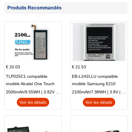
Produits Recommandés
€ 20.03
€ 21.53
TLP025C1 compatible
EB-L1H2LLU compatible
modèle Alcatel One Touch
modèle Samsung E210
Pop 4 Plus OT-5056D
E210K i939
2500mAh/9.55WH | 3.82V | Li-ion ...
2100mAh/7.98WH | 3.8V | Li-ion ...
Voir les détails
Voir les détails