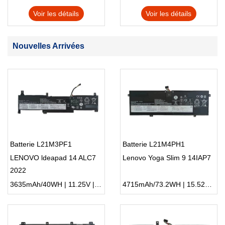
Voir les détails
Voir les détails
Nouvelles Arrivées
Batterie L21M3PF1
Batterie L21M4PH1
LENOVO ldeapad 14 ALC7
Lenovo Yoga Slim 9 14IAP7
2022
3635mAh/40WH | 11.25V | Li-ion ...
4715mAh/73.2WH | 15.52V | Li-ion ...