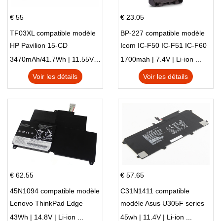
€ 55
€ 23.05
TF03XL compatible modèle
BP-227 compatible modèle
HP Pavilion 15-CD
Icom IC-F50 IC-F51 IC-F60
IC-F61 IC-M87
3470mAh/41.7Wh | 11.55V | Li-ion ...
1700mah | 7.4V | Li-ion ...
Voir les détails
Voir les détails
€ 62.55
€ 57.65
45N1094 compatible modèle
C31N1411 compatible
Lenovo ThinkPad Edge
modèle Asus U305F series
S230u Twist
43Wh | 14.8V | Li-ion ...
45wh | 11.4V | Li-ion ...