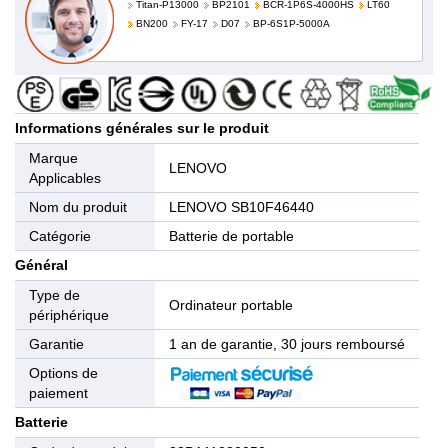
Titan-P13000
BP2101
BCR-1P6S-4000HS
LT60
BN200
FY-17
D07
BP-6S1P-5000A
Informations générales sur le produit
Marque
LENOVO
Applicables
Nom du produit
LENOVO SB10F46440
Catégorie
Batterie de portable
Général
Type de
Ordinateur portable
périphérique
Garantie
1 an de garantie, 30 jours remboursé
Options de
paiement
Batterie