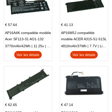
€ 57.64
€ 41.13
AP16A4K compatible modèle
AP16M5J compatible
Acer SF113-31 AO1-132
modèle ACER A315-51-51SL
NE132
N17Q1 SERIES
3770mAh/42Wh | 11.25v | Li-ion ...
4810mAh/37Wh | 7.7V | Li-ion ...
Voir les détails
Voir les détails
€ 62.65
€ 47.14