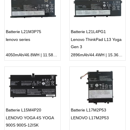
Batterie L21M3P75
Batterie L21L4PG1
lenovo series
Lenovo ThinkPad L13 Yoga
Gen 3
4050mAh/46.8WH | 11.58V | Li-ion ...
2896mAh/44.4WH | 15.36V | Li-ion ...
Batterie L15M4P20
Batterie L17M2P53
LENOVO YOGA 4S YOGA
LENOVO L17M2P53
900S 900S-12ISK