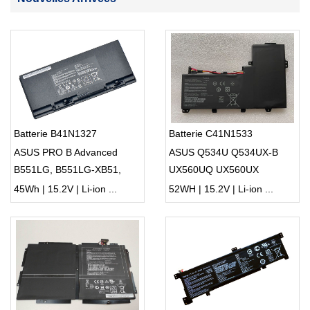
Batterie B41N1327
Batterie C41N1533
ASUS PRO B Advanced
ASUS Q534U Q534UX-B
B551LG, B551LG-XB51,
UX560UQ UX560UX
VQ2102,
UX560UQ-1 GRADE A
45Wh | 15.2V | Li-ion ...
52WH | 15.2V | Li-ion ...