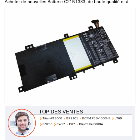
Acheter de nouvelles Batterie C21N1333, de haute qualité et à
bas prix!
TOP DES VENTES
Titan-P13000
BP2101
BCR-1P6S-4000HS
LT60
BN200
FY-17
D07
BP-6S1P-5000A