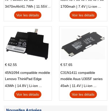
IC-F61 IC-M87
3470mAh/41.7Wh | 11.55V | Li-ion ...
1700mah | 7.4V | Li-ion ...
Voir les détails
Voir les détails
€ 62.55
€ 57.65
45N1094 compatible modèle
C31N1411 compatible
Lenovo ThinkPad Edge
modèle Asus U305F series
S230u Twist
43Wh | 14.8V | Li-ion ...
45wh | 11.4V | Li-ion ...
Voir les détails
Voir les détails
Nouvelles Arrivées