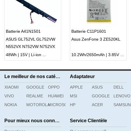
Batterie A41N1501
Batterie C11P1601
ASUS GL752VL GL752VW
Asus ZenFone 3 ZE520KL
N552VX N752VW N752VX
48Wh | 15V | Li-ion ...
10.2Wh/2650mAh | 3.85V | Li-ion ...
Le meilleur de nos catégories
Adaptateur
XIAOMI
GOOGLE
OPPO
APPLE
ASUS
DELL
VIVO
REALME
HUAWEI
MSI
GOOGLE
LENOVO
NOKIA
MOTOROLA
MICROSOFT
HP
ACER
SAMSU
Pour mieux nous connaître
Service Clientèle