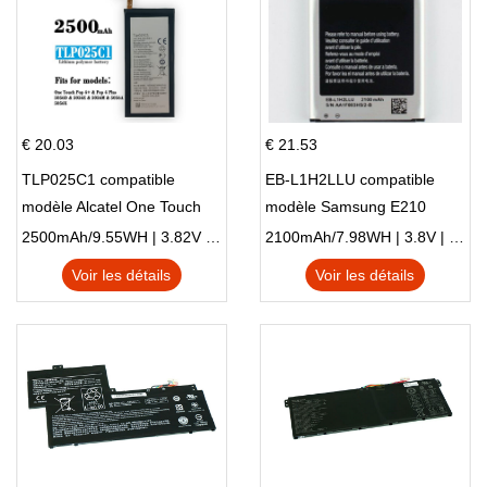
€ 20.03
€ 21.53
TLP025C1 compatible
EB-L1H2LLU compatible
modèle Alcatel One Touch
modèle Samsung E210
Pop 4 Plus OT-5056D
E210K i939
2500mAh/9.55WH | 3.82V | Li-ion ...
2100mAh/7.98WH | 3.8V | Li-ion ...
Voir les détails
Voir les détails