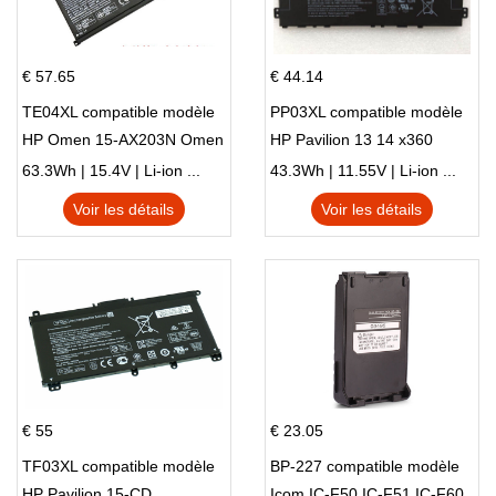
€ 57.65
€ 44.14
TE04XL compatible modèle
PP03XL compatible modèle
HP Omen 15-AX203N Omen
HP Pavilion 13 14 x360
15 Series Pavilion 15 Series
L83388-AC1 L83388-421
63.3Wh | 15.4V | Li-ion ...
43.3Wh | 11.55V | Li-ion ...
HSTNN-LB8S M01118-421
Voir les détails
Voir les détails
M01144-005 13-BB 14-DV
14-DK 15-EH HSTNN-DB9X
€ 55
€ 23.05
TF03XL compatible modèle
BP-227 compatible modèle
HP Pavilion 15-CD
Icom IC-F50 IC-F51 IC-F60