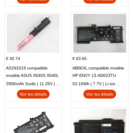
€ 40.74
€ 63.65
A31N1519 compatible
AB06XL compatible modèle
modèle ASUS X540S X540L
HP ENVY 13-AD023TU
X540LA-SI302 X540SA
HSTNN-DB8C 921438-855
2900mAh 3cells | 11.25V | Li-ion ...
53.16Wh | 7.7V | Li-ion ...
X540S
TPN-I128
Voir les détails
Voir les détails