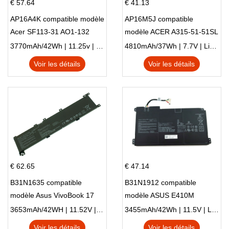
€ 57.64
€ 41.13
AP16A4K compatible modèle
AP16M5J compatible
Acer SF113-31 AO1-132
modèle ACER A315-51-51SL
NE132
N17Q1 SERIES
3770mAh/42Wh | 11.25v | Li-ion ...
4810mAh/37Wh | 7.7V | Li-ion ...
Voir les détails
Voir les détails
€ 62.65
€ 47.14
B31N1635 compatible
B31N1912 compatible
modèle Asus VivoBook 17
modèle ASUS E410M
X705NC X705UA X705UV
E410MA L410MA
3653mAh/42WH | 11.52V | Li-ion ...
3455mAh/42Wh | 11.5V | Li-ion ...
X705UN X705UD
Voir les détails
Voir les détails