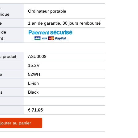
e
Ordinateur portable
rique
e
1 an de garantie, 30 jours remboursé
 de
nt
 produit
ASU3009
n
15.2V
té
52WH
Li-ion
rs
Black
€
71.65
jouter au panier