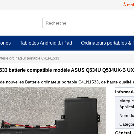
À moi
hones
Tablettes Android & iPad
Ordinateurs portables & 
tterie ordinateur portable C41N1533
533 batterie compatible modèle ASUS Q534U Q534UX-B
de nouvelles Batterie ordinateur portable C41N1533, de haute qualité e
Informati
Marqu
Applica
Nom du
Catégor
Général