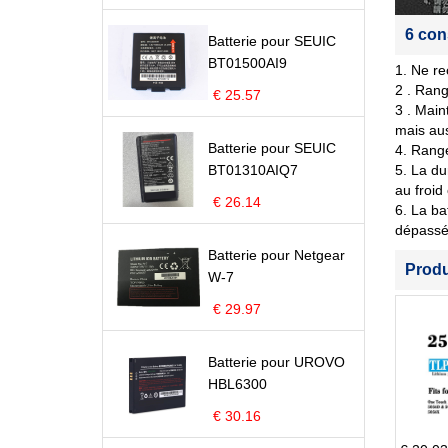
6 con
Batterie pour SEUIC
BT01500AI9
1. Ne re
2 . Rang
€ 25.57
3 . Main
mais aus
Batterie pour SEUIC
4. Range
BT01310AIQ7
5. La du
au froid
€ 26.14
6. La ba
dépassé 
Batterie pour Netgear
Prod
W-7
€ 29.97
Batterie pour UROVO
HBL6300
€ 30.16