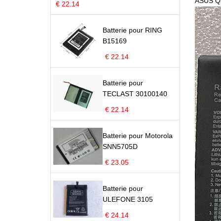
ASUS Q
€ 22.14
Batterie pour RING
B15169
€ 22.14
Batterie pour
TECLAST 30100140
€ 22.14
Batterie pour Motorola
SNN5705D
€ 23.05
Batterie pour
ULEFONE 3105
€ 24.14