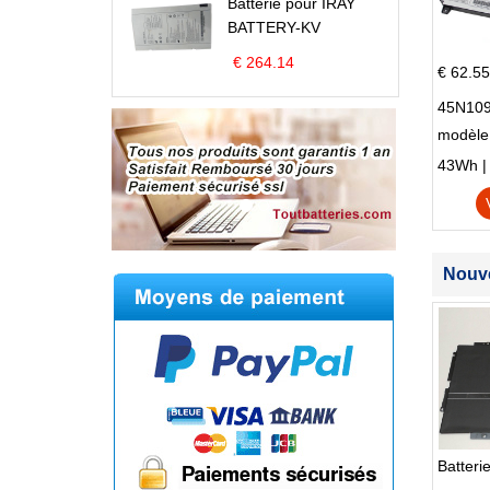
Batterie pour IRAY
BATTERY-KV
€ 264.14
€ 62.55
45N109
modèle
Edge S
43Wh | 1
Nouve
Batter