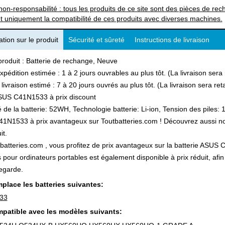
non-responsabilité : tous les produits de ce site sont des pièces de 
t uniquement la compatibilité de ces produits avec diverses machines.
tion sur le produit
Sécurité et sûreté
Instructions de livraison
produit : Batterie de rechange, Neuve
xpédition estimée : 1 à 2 jours ouvrables au plus tôt. (La livraison ser
 livraison estimé : 7 à 20 jours ouvrés au plus tôt. (La livraison sera r
SUS C41N1533 à prix discount
 de la batterie: 52WH, Technologie batterie: Li-ion, Tension des piles: 
N1533 à prix avantageux sur Toutbatteries.com ! Découvrez aussi notre
it.
batteries.com , vous profitez de prix avantageux sur la batterie ASUS C
s pour ordinateurs portables est également disponible à prix réduit, a
egarde.
place les batteries suivantes:
33
patible avec les modèles suivants: