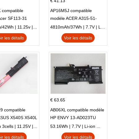
€ 41.13
 compatible
AP16M5J compatible
Acer SF113-31
modèle ACER A315-51-
 NE132
51SL N17Q1 SERIES
3770mAh/42Wh | 11.25v | Li-ion ...
4810mAh/37Wh | 7.7V | Li-ion ...
ir les détails
Voir les détails
€ 63.65
9 compatible
AB06XL compatible modèle
ASUS X540S X540L
HP ENVY 13-AD023TU
SI302 X540SA
HSTNN-DB8C 921438-855
2900mAh 3cells | 11.25V | Li-ion ...
53.16Wh | 7.7V | Li-ion ...
TPN-I128
ir les détails
Voir les détails