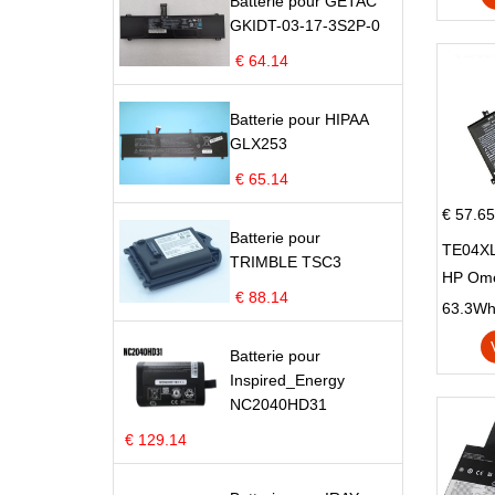
Batterie pour GETAC
GKIDT-03-17-3S2P-0
€ 64.14
Batterie pour HIPAA
GLX253
€ 65.14
€ 57.65
Batterie pour
TE04XL
TRIMBLE TSC3
HP Om
€ 88.14
Omen 15
63.3Wh |
Series
Batterie pour
Inspired_Energy
NC2040HD31
€ 129.14