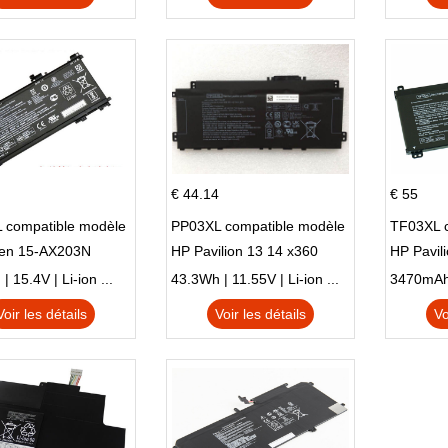
€ 44.14
€ 55
 compatible modèle
PP03XL compatible modèle
TF03XL 
en 15-AX203N
HP Pavilion 13 14 x360
HP Pavil
 Series Pavilion 15
L83388-AC1 L83388-421
 15.4V | Li-ion ...
43.3Wh | 11.55V | Li-ion ...
HSTNN-LB8S M01118-421
Voir les détails
Voir les détails
Vo
M01144-005 13-BB 14-DV
14-DK 15-EH HSTNN-DB9X