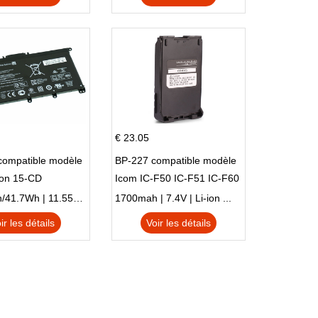
€ 23.05
compatible modèle
BP-227 compatible modèle
ion 15-CD
Icom IC-F50 IC-F51 IC-F60
IC-F61 IC-M87
3470mAh/41.7Wh | 11.55V | Li-ion ...
1700mah | 7.4V | Li-ion ...
ir les détails
Voir les détails