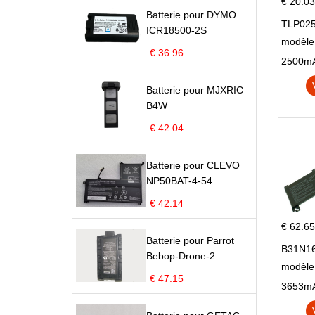
€ 20.03
Batterie pour DYMO
TLP025
ICR18500-2S
modèle 
€ 36.96
Pop 4 
Batterie pour MJXRIC
B4W
€ 42.04
Batterie pour CLEVO
NP50BAT-4-54
€ 42.14
€ 62.65
Batterie pour Parrot
B31N16
Bebop-Drone-2
modèle
€ 47.15
X705N
X705U