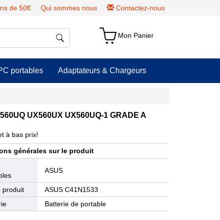
ns de 50€
Qui sommes nous
Contactez-nous
Mon Panier
PC portables
Adaptateurs & Chargeurs
 UX560UQ UX560UX UX560UQ-1 GRADE A
t à bas prix!
ons générales sur le produit
e
ASUS
bles
 produit
ASUS C41N1533
ie
Batterie de portable