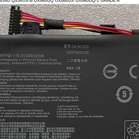
534U Q534UX-B UX560UQ UX560UX UX560UQ-1 GRADE A