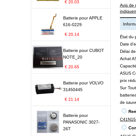
€ 20.03
Avis de 
indiquen
Batterie pour APPLE
Informa
616-0229
€ 20.14
État du 
Date d'e
Batterie pour CUBOT
Délai de
NOTE_20
Achat A
Capacité
€ 20.65
ASUS C41
prix rédu
Batterie pour VOLVO
Sur Tout
31450445
batterie
€ 21.14
de sauv
Rem
Batterie pour
C41N15
PANASONIC 3027-
Com
26T