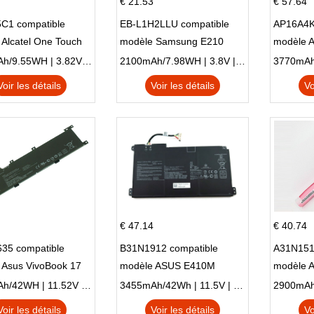
€ 21.53
€ 57.64
C1 compatible
EB-L1H2LLU compatible
AP16A4K
Alcatel One Touch
modèle Samsung E210
modèle 
Plus OT-5056D
E210K i939
AO1-132
2500mAh/9.55WH | 3.82V | Li-ion ...
2100mAh/7.98WH | 3.8V | Li-ion ...
Voir les détails
Voir les détails
Vo
€ 47.14
€ 40.74
35 compatible
B31N1912 compatible
A31N151
 Asus VivoBook 17
modèle ASUS E410M
modèle 
C X705UA X705UV
E410MA L410MA
X540LA-
3653mAh/42WH | 11.52V | Li-ion ...
3455mAh/42Wh | 11.5V | Li-ion ...
N X705UD
X540S
Voir les détails
Voir les détails
Vo