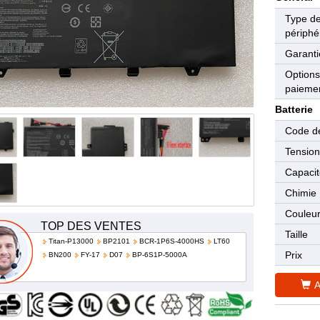
Type d
périphé
Garanti
Options
paieme
Batterie
Code de
Tensio
Capaci
Chimie
Couleu
TOP DES VENTES
Taille
Titan-P13000
BP2101
BCR-1P6S-4000HS
LT60
Prix
BN200
FY-17
D07
BP-6S1P-5000A
A