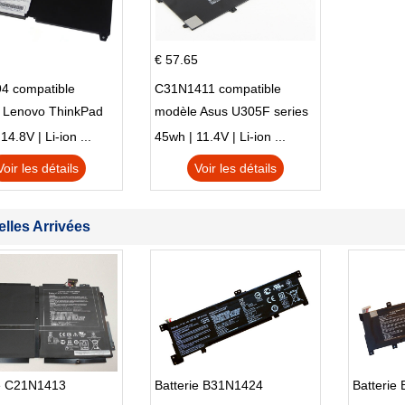
€ 57.65
4 compatible
C31N1411 compatible
 Lenovo ThinkPad
modèle Asus U305F series
230u Twist
4.8V | Li-ion ...
45wh | 11.4V | Li-ion ...
Voir les détails
Voir les détails
lles Arrivées
ie C21N1413
Batterie B31N1424
Batterie