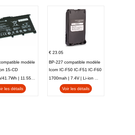
€ 23.05
compatible modèle
BP-227 compatible modèle
ion 15-CD
Icom IC-F50 IC-F51 IC-F60
IC-F61 IC-M87
3470mAh/41.7Wh | 11.55V | Li-ion ...
1700mah | 7.4V | Li-ion ...
ir les détails
Voir les détails