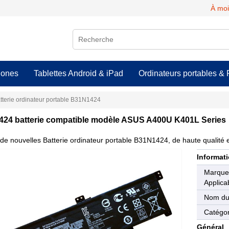
À moi
hones
Tablettes Android & iPad
Ordinateurs portables & 
tterie ordinateur portable B31N1424
24 batterie compatible modèle ASUS A400U K401L Series
de nouvelles Batterie ordinateur portable B31N1424, de haute qualité e
Informati
Marqu
Applica
Nom du
Catégor
Général