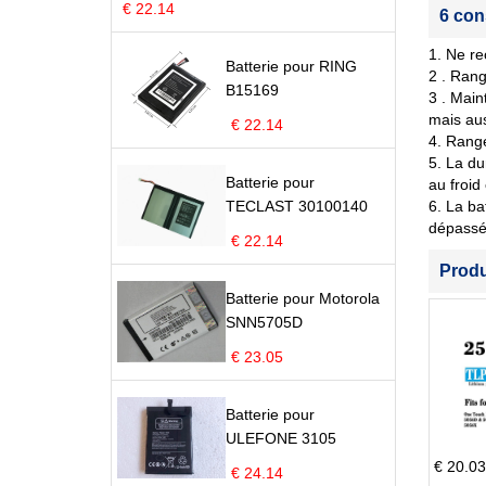
€ 22.14
6 con
1. Ne re
Batterie pour RING
2 . Rang
B15169
3 . Main
mais aus
€ 22.14
4. Range
5. La du
Batterie pour
au froid
TECLAST 30100140
6. La ba
dépassé 
€ 22.14
Prod
Batterie pour Motorola
SNN5705D
€ 23.05
Batterie pour
ULEFONE 3105
€ 20.03
€ 24.14