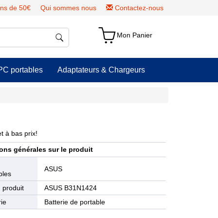
ns de 50€
Qui sommes nous
Contactez-nous
Mon Panier
PC portables
Adaptateurs & Chargeurs
t à bas prix!
ons générales sur le produit
e
ASUS
bles
 produit
ASUS B31N1424
ie
Batterie de portable