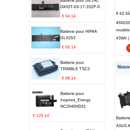
Batterie pour GETAC
GKIDT-03-17-3S2P-0
€ 62.55
€ 64.14
45N109
modèle
Batterie pour HIPAA
Edge S
GLX253
43Wh | 1
€ 65.14
Batterie pour
Nouve
TRIMBLE TSC3
€ 88.14
Batterie pour
Inspired_Energy
NC2040HD31
€ 129.14
Batter
ASUS A