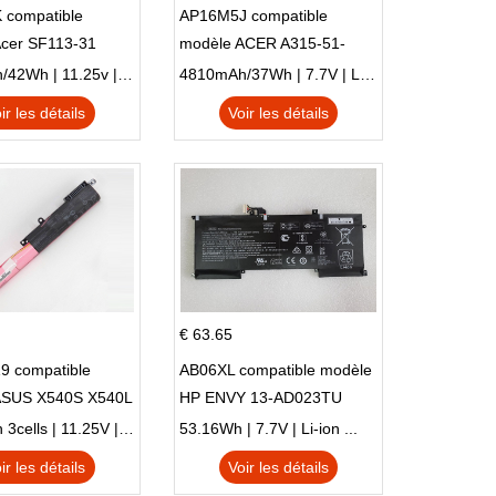
 compatible
AP16M5J compatible
Acer SF113-31
modèle ACER A315-51-
 NE132
51SL N17Q1 SERIES
3770mAh/42Wh | 11.25v | Li-ion ...
4810mAh/37Wh | 7.7V | Li-ion ...
ir les détails
Voir les détails
€ 63.65
9 compatible
AB06XL compatible modèle
ASUS X540S X540L
HP ENVY 13-AD023TU
SI302 X540SA
HSTNN-DB8C 921438-855
2900mAh 3cells | 11.25V | Li-ion ...
53.16Wh | 7.7V | Li-ion ...
TPN-I128
ir les détails
Voir les détails