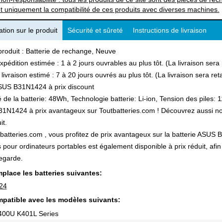
t uniquement la compatibilité de ces produits avec diverses machines.
tion sur le produit
Sécurité et sûreté
Instructions de livraison
produit : Batterie de rechange, Neuve
xpédition estimée : 1 à 2 jours ouvrables au plus tôt. (La livraison ser
 livraison estimé : 7 à 20 jours ouvrés au plus tôt. (La livraison sera r
SUS B31N1424 à prix discount
 de la batterie: 48Wh, Technologie batterie: Li-ion, Tension des piles: 1
N1424 à prix avantageux sur Toutbatteries.com ! Découvrez aussi notre
it.
batteries.com , vous profitez de prix avantageux sur la batterie ASUS B
s pour ordinateurs portables est également disponible à prix réduit, a
egarde.
place les batteries suivantes:
24
patible avec les modèles suivants:
00U K401L Series