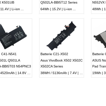
X K501UB
Q502LA-BBI5T12 Series
N552VX
1.4V | Li-ion ...
64Wh | 15.2V | Li-ion ...
48Wh | 15
ie C41-N541
Batterie C21-X502
Batterie
501L Q501LA
Asus VivoBook X502 X502C
ASUS No
A-BBI5T03 N54PNC3
X502CA Series
Pad Tran
TX201L
66Wh / 4520mAh | 14.8V | Li-ion ...
38WH / 5136mAh | 7.4V | Li-ion ...
19Wh | 3.