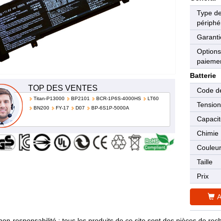
Type d
périphé
Garanti
Options
paieme
Batterie
TOP DES VENTES
Code de
Titan-P13000
BP2101
BCR-1P6S-4000HS
LT60
Tensio
BN200
FY-17
D07
BP-6S1P-5000A
Capaci
Chimie
Couleu
Taille
Prix
A
non-responsabilité : tous les produits de ce site sont des pièces de 