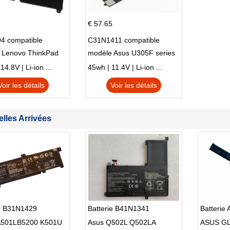
€ 57.65
4 compatible
C31N1411 compatible
 Lenovo ThinkPad
modèle Asus U305F series
230u Twist
4.8V | Li-ion ...
45wh | 11.4V | Li-ion ...
Voir les détails
Voir les détails
lles Arrivées
ie B31N1429
Batterie B41N1341
Batterie
501LB5200 K501U
Asus Q502L Q502LA
ASUS G