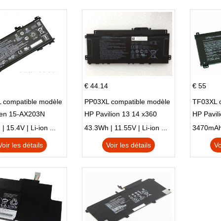
€ 44.14
€ 55
 compatible modèle
PP03XL compatible modèle
TF03XL 
en 15-AX203N
HP Pavilion 13 14 x360
HP Pavil
 Series Pavilion 15
L83388-AC1 L83388-421
 15.4V | Li-ion ...
43.3Wh | 11.55V | Li-ion ...
HSTNN-LB8S M01118-421
Voir les détails
Voir les détails
Vo
M01144-005 13-BB 14-DV
14-DK 15-EH HSTNN-DB9X