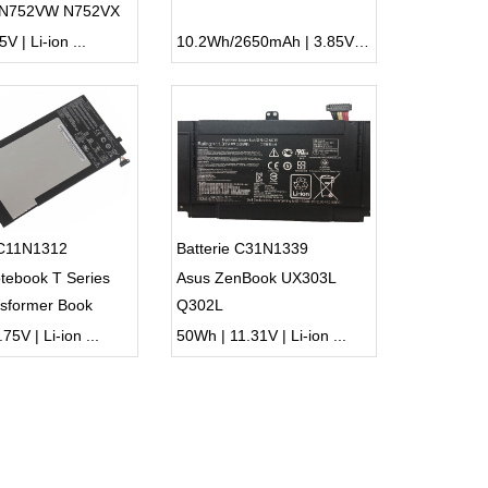
 N752VW N752VX
V | Li-ion ...
10.2Wh/2650mAh | 3.85V | Li-ion ...
 C11N1312
Batterie C31N1339
tebook T Series
Asus ZenBook UX303L
sformer Book
Q302L
A
75V | Li-ion ...
50Wh | 11.31V | Li-ion ...