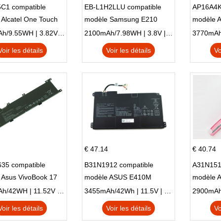
C1 compatible
EB-L1H2LLU compatible
AP16A4K
Alcatel One Touch
modèle Samsung E210
modèle 
Plus OT-5056D
E210K i939
AO1-132
2500mAh/9.55WH | 3.82V | Li-ion ...
2100mAh/7.98WH | 3.8V | Li-ion ...
Voir les détails
Voir les détails
Vo
€ 47.14
€ 40.74
35 compatible
B31N1912 compatible
A31N151
 Asus VivoBook 17
modèle ASUS E410M
modèle 
C X705UA X705UV
E410MA L410MA
X540LA-
3653mAh/42WH | 11.52V | Li-ion ...
3455mAh/42Wh | 11.5V | Li-ion ...
N X705UD
X540S
Voir les détails
Voir les détails
Vo