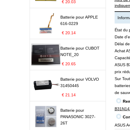
€ 20.03
indiquen
Batterie pour APPLE
Informa
616-0229
État du 
€ 20.14
Date d'e
Délai de
Batterie pour CUBOT
Achat A
NOTE_20
Capacité
€ 20.65
ASUS B31
prix rédu
Sur Tout
Batterie pour VOLVO
31450445
batterie
de sauv
€ 21.14
Rem
B31N14
Batterie pour
PANASONIC 3027-
Com
26T
ASUS A4