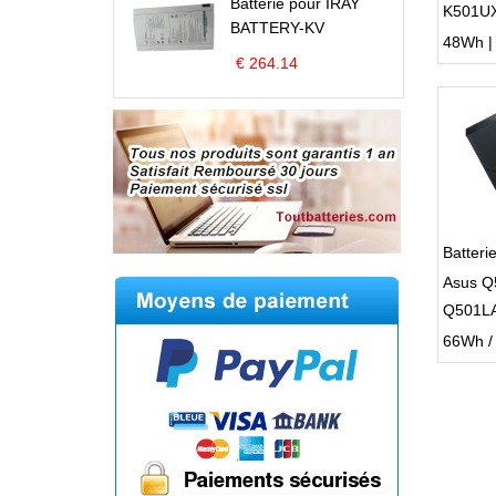
Batterie pour IRAY
K501U
BATTERY-KV
48Wh | 1
€ 264.14
Batter
Asus Q
Q501L