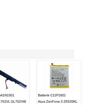
 A41N1501
Batterie C11P1601
L752VL GL752VW
Asus ZenFone 3 ZE520KL