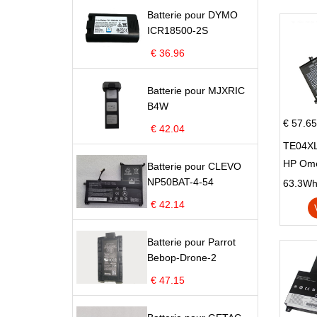
Batterie pour DYMO
ICR18500-2S
€ 36.96
Batterie pour MJXRIC
B4W
€ 57.65
€ 42.04
TE04XL
HP Om
Batterie pour CLEVO
Omen 15
NP50BAT-4-54
63.3Wh |
Series
€ 42.14
Batterie pour Parrot
Bebop-Drone-2
€ 47.15