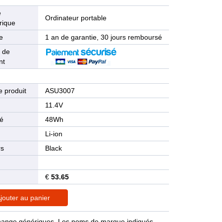
e
Ordinateur portable
rique
e
1 an de garantie, 30 jours remboursé
 de
nt
 produit
ASU3007
n
11.4V
té
48Wh
Li-ion
rs
Black
€
53.65
jouter au panier
rechange génériques. Les noms de marque indiqués