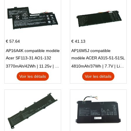
€ 57.64
€ 41.13
AP16A4K compatible modèle
AP16M5J compatible
Acer SF113-31 AO1-132
modèle ACER A315-51-51SL
NE132
N17Q1 SERIES
3770mAh/42Wh | 11.25v | Li-ion ...
4810mAh/37Wh | 7.7V | Li-ion ...
Voir les détails
Voir les détails