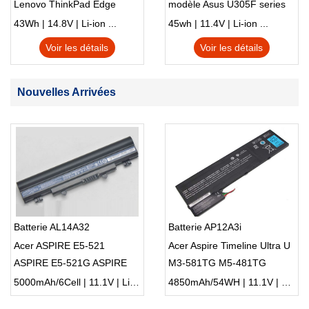
Lenovo ThinkPad Edge
modèle Asus U305F series
S230u Twist
43Wh | 14.8V | Li-ion ...
45wh | 11.4V | Li-ion ...
Voir les détails
Voir les détails
Nouvelles Arrivées
Batterie AL14A32
Batterie AP12A3i
Acer ASPIRE E5-521
Acer Aspire Timeline Ultra U
ASPIRE E5-521G ASPIRE
M3-581TG M5-481TG
E5-531
AP12A4i
5000mAh/6Cell | 11.1V | Li-ion ...
4850mAh/54WH | 11.1V | Li-ion ...