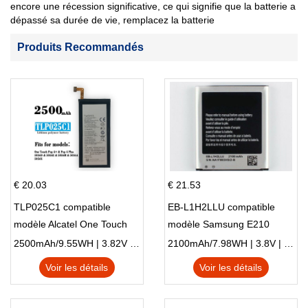
encore une récession significative, ce qui signifie que la batterie a
dépassé sa durée de vie, remplacez la batterie
Produits Recommandés
€ 20.03
€ 21.53
TLP025C1 compatible
EB-L1H2LLU compatible
modèle Alcatel One Touch
modèle Samsung E210
Pop 4 Plus OT-5056D
E210K i939
2500mAh/9.55WH | 3.82V | Li-ion ...
2100mAh/7.98WH | 3.8V | Li-ion ...
Voir les détails
Voir les détails