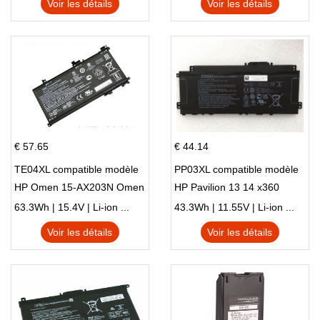
Voir les détails
Voir les détails
€ 57.65
€ 44.14
TE04XL compatible modèle
PP03XL compatible modèle
HP Omen 15-AX203N Omen
HP Pavilion 13 14 x360
15 Series Pavilion 15 Series
L83388-AC1 L83388-421
63.3Wh | 15.4V | Li-ion ...
43.3Wh | 11.55V | Li-ion ...
HSTNN-LB8S M01118-421
Voir les détails
Voir les détails
M01144-005 13-BB 14-DV
14-DK 15-EH HSTNN-DB9X