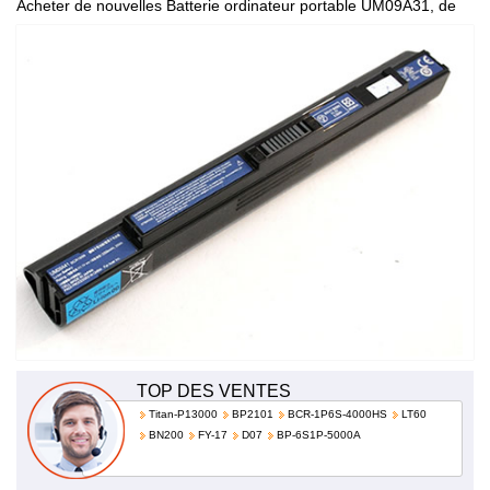
Acheter de nouvelles Batterie ordinateur portable UM09A31, de
haute qualité et à bas prix!
TOP DES VENTES
Titan-P13000
BP2101
BCR-1P6S-4000HS
LT60
BN200
FY-17
D07
BP-6S1P-5000A