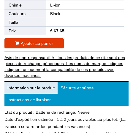
Chimie
Li-ion
Couleurs
Black
Taille
Prix
€
67.65
Ajouter au panier
Avis de non-responsabilité : tous les produits de ce site sont des
pièces de rechange génériques. Les noms de marque indiqués
indiquent uniquement la compatibilité de ces produits avec
diverses machines.
Information sur le produit
Sécurité et sûreté
Instructions de livraison
État du produit : Batterie de rechange, Neuve
Date d'expédition estimée : 1 à 2 jours ouvrables au plus tôt. (La
livraison sera retardée pendant les vacances)