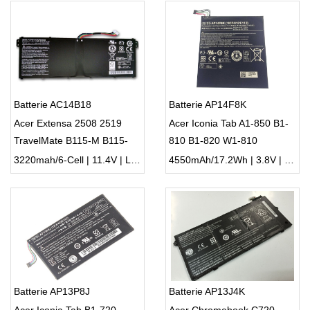
Batterie AC14B18
Batterie AP14F8K
Acer Extensa 2508 2519
Acer Iconia Tab A1-850 B1-
TravelMate B115-M B115-
810 B1-820 W1-810
MP
3220mah/6-Cell | 11.4V | Li-ion ...
4550mAh/17.2Wh | 3.8V | Li-ion ...
Batterie AP13P8J
Batterie AP13J4K