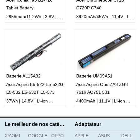
Acer Iconia Tab B1-720
Acer Chromebook C720
Tablet Battery
C720P C740
2955mah/11.2Wh | 3.8V | Li-ion ...
3920mAh/45Wh | 11.4V | Li-ion ...
Batterie AL15A32
Batterie UM09A51
Acer Aspire E5-522 E5-522G
Acer Aspire One ZA3 ZG8
E5-532 E5-532T E5-573
751h AO751 531
37Wh | 14.8V | Li-ion ...
4400mAh | 11.1V | Li-ion ...
Le meilleur de nos catégories
Adaptateur
XIAOMI
GOOGLE
OPPO
APPLE
ASUS
DELL