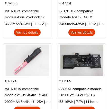
€ 62.65
€ 47.14
B31N1635 compatible
B31N1912 compatible
modèle Asus VivoBook 17
modèle ASUS E410M
X705NC X705UA X705UV
E410MA L410MA
3653mAh/42WH | 11.52V | Li-ion ...
3455mAh/42Wh | 11.5V | Li-ion ...
X705UN X705UD
Voir les détails
Voir les détails
€ 40.74
€ 63.65
A31N1519 compatible
AB06XL compatible modèle
modèle ASUS X540S X540L
HP ENVY 13-AD023TU
X540LA-SI302 X540SA
HSTNN-DB8C 921438-855
2900mAh 3cells | 11.25V | Li-ion ...
53.16Wh | 7.7V | Li-ion ...
X540S
TPN-I128