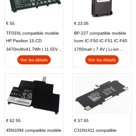
€ 55
€ 23.05
TF03XL compatible modèle
BP-227 compatible modèle
HP Pavilion 15-CD
Icom IC-F50 IC-F51 IC-F60
IC-F61 IC-M87
3470mAh/41.7Wh | 11.55V | Li-ion ...
1700mah | 7.4V | Li-ion ...
Voir les détails
Voir les détails
€ 62.55
€ 57.65
45N1094 compatible modèle
C31N1411 compatible