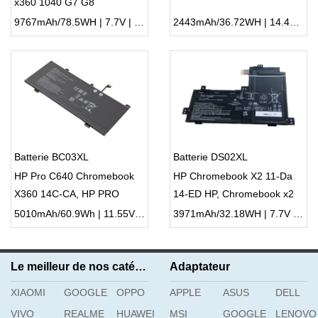
x360 1040 G7 G8
9767mAh/78.5WH | 7.7V | Li-ion ...
2443mAh/36.72WH | 14.4V | Li-ion ...
Batterie BC03XL
Batterie DS02XL
HP Pro C640 Chromebook
HP Chromebook X2 11-Da
X360 14C-CA, HP PRO
14-ED HP, Chromebook x2
C640 Chromebook 640E G1
11-da Series
5010mAh/60.9Wh | 11.55V | Li-ion ...
3971mAh/32.18WH | 7.7V | Li-ion ...
Le meilleur de nos catégories
Adaptateur
XIAOMI
GOOGLE
OPPO
APPLE
ASUS
DELL
VIVO
REALME
HUAWEI
MSI
GOOGLE
LENOVO