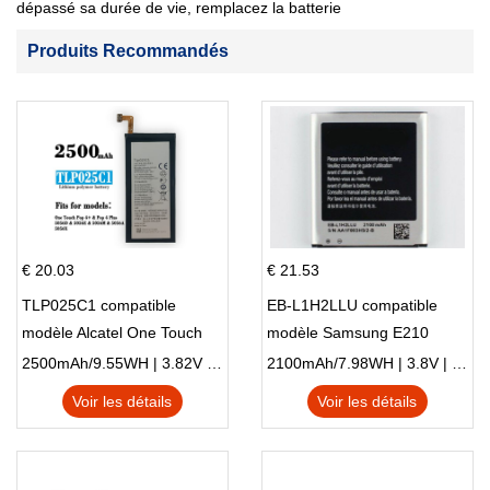
dépassé sa durée de vie, remplacez la batterie
Produits Recommandés
€ 20.03
€ 21.53
TLP025C1 compatible
EB-L1H2LLU compatible
modèle Alcatel One Touch
modèle Samsung E210
Pop 4 Plus OT-5056D
E210K i939
2500mAh/9.55WH | 3.82V | Li-ion ...
2100mAh/7.98WH | 3.8V | Li-ion ...
Voir les détails
Voir les détails