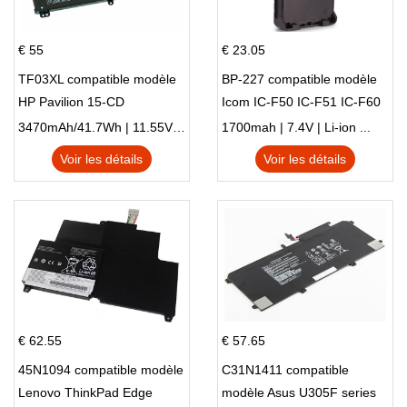
€ 55
€ 23.05
TF03XL compatible modèle
BP-227 compatible modèle
HP Pavilion 15-CD
Icom IC-F50 IC-F51 IC-F60
IC-F61 IC-M87
3470mAh/41.7Wh | 11.55V | Li-ion ...
1700mah | 7.4V | Li-ion ...
Voir les détails
Voir les détails
€ 62.55
€ 57.65
45N1094 compatible modèle
C31N1411 compatible
Lenovo ThinkPad Edge
modèle Asus U305F series