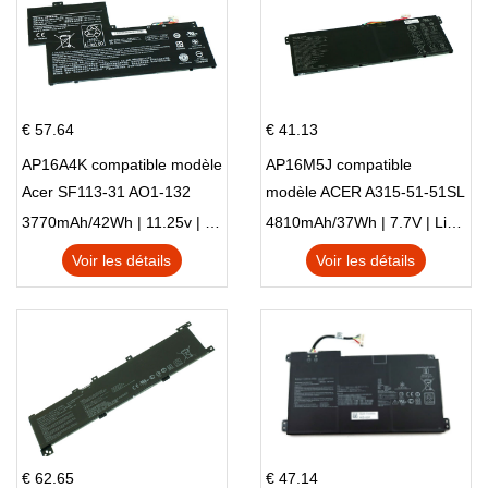
€ 57.64
€ 41.13
AP16A4K compatible modèle
AP16M5J compatible
Acer SF113-31 AO1-132
modèle ACER A315-51-51SL
NE132
N17Q1 SERIES
3770mAh/42Wh | 11.25v | Li-ion ...
4810mAh/37Wh | 7.7V | Li-ion ...
Voir les détails
Voir les détails
€ 62.65
€ 47.14