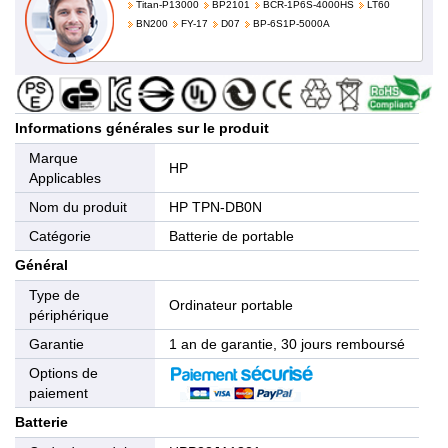
Titan-P13000
BP2101
BCR-1P6S-4000HS
LT60
BN200
FY-17
D07
BP-6S1P-5000A
Informations générales sur le produit
Marque
HP
Applicables
Nom du produit
HP TPN-DB0N
Catégorie
Batterie de portable
Général
Type de
Ordinateur portable
périphérique
Garantie
1 an de garantie, 30 jours remboursé
Options de
paiement
Batterie