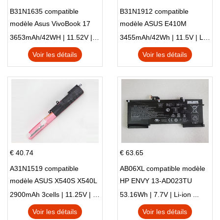
B31N1635 compatible
B31N1912 compatible
modèle Asus VivoBook 17
modèle ASUS E410M
X705NC X705UA X705UV
E410MA L410MA
3653mAh/42WH | 11.52V | Li-ion ...
3455mAh/42Wh | 11.5V | Li-ion ...
X705UN X705UD
Voir les détails
Voir les détails
€ 40.74
€ 63.65
A31N1519 compatible
AB06XL compatible modèle
modèle ASUS X540S X540L
HP ENVY 13-AD023TU
X540LA-SI302 X540SA
HSTNN-DB8C 921438-855
2900mAh 3cells | 11.25V | Li-ion ...
53.16Wh | 7.7V | Li-ion ...
X540S
TPN-I128
Voir les détails
Voir les détails