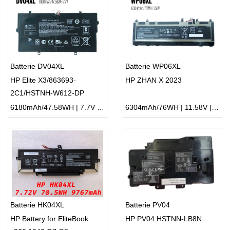
Batterie DV04XL
Batterie WP06XL
HP Elite X3/863693-
HP ZHAN X 2023
2C1/HSTNH-W612-DP
6180mAh/47.58WH | 7.7V | Li-ion ...
6304mAh/76WH | 11.58V | Li-ion ...
Batterie HK04XL
Batterie PV04
HP Battery for EliteBook
HP PV04 HSTNN-LB8N