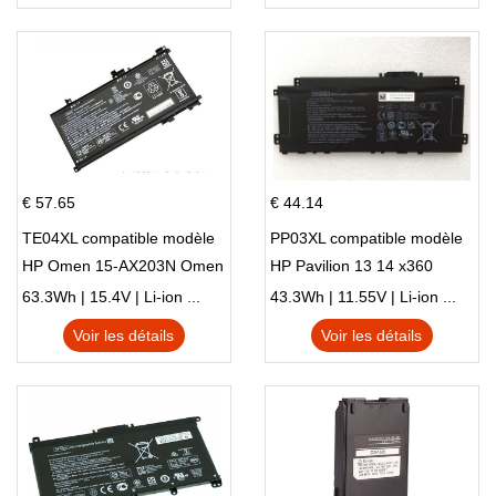
€ 57.65
€ 44.14
TE04XL compatible modèle
PP03XL compatible modèle
HP Omen 15-AX203N Omen
HP Pavilion 13 14 x360
15 Series Pavilion 15 Series
L83388-AC1 L83388-421
63.3Wh | 15.4V | Li-ion ...
43.3Wh | 11.55V | Li-ion ...
HSTNN-LB8S M01118-421
Voir les détails
Voir les détails
M01144-005 13-BB 14-DV
14-DK 15-EH HSTNN-DB9X