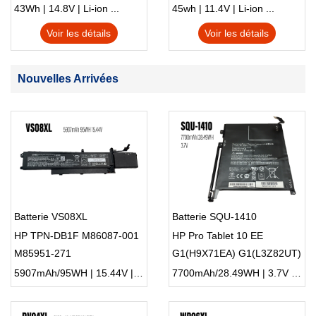
S230u Twist
43Wh | 14.8V | Li-ion ...
45wh | 11.4V | Li-ion ...
Voir les détails
Voir les détails
Nouvelles Arrivées
Batterie VS08XL
Batterie SQU-1410
HP TPN-DB1F M86087-001
HP Pro Tablet 10 EE
M85951-271
G1(H9X71EA) G1(L3Z82UT)
5907mAh/95WH | 15.44V | Li-ion ...
7700mAh/28.49WH | 3.7V | Li-ion ...