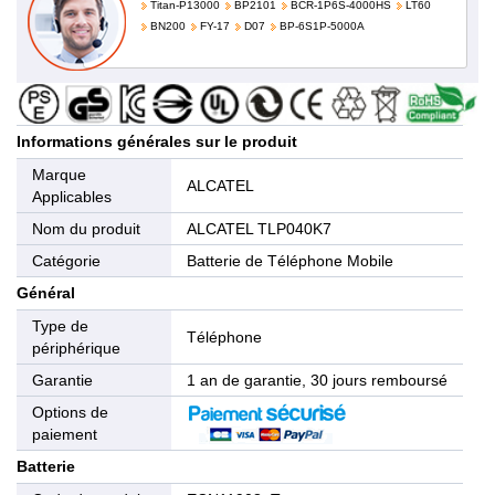
Titan-P13000
BP2101
BCR-1P6S-4000HS
LT60
BN200
FY-17
D07
BP-6S1P-5000A
Informations générales sur le produit
Marque
ALCATEL
Applicables
Nom du produit
ALCATEL TLP040K7
Catégorie
Batterie de Téléphone Mobile
Général
Type de
Téléphone
périphérique
Garantie
1 an de garantie, 30 jours remboursé
Options de
paiement
Batterie