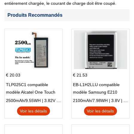
entièrement chargée, le courant de charge doit être coupé.
Produits Recommandés
€ 20.03
€ 21.53
TLP025C1 compatible
EB-L1H2LLU compatible
modèle Alcatel One Touch
modèle Samsung E210
Pop 4 Plus OT-5056D
E210K i939
2500mAh/9.55WH | 3.82V | Li-ion ...
2100mAh/7.98WH | 3.8V | Li-ion ...
Voir les détails
Voir les détails