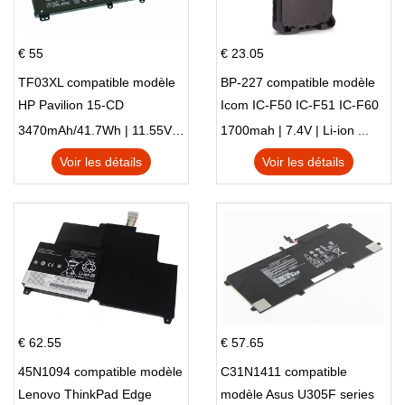
€ 55
€ 23.05
TF03XL compatible modèle
BP-227 compatible modèle
HP Pavilion 15-CD
Icom IC-F50 IC-F51 IC-F60
IC-F61 IC-M87
3470mAh/41.7Wh | 11.55V | Li-ion ...
1700mah | 7.4V | Li-ion ...
Voir les détails
Voir les détails
€ 62.55
€ 57.65
45N1094 compatible modèle
C31N1411 compatible
Lenovo ThinkPad Edge
modèle Asus U305F series