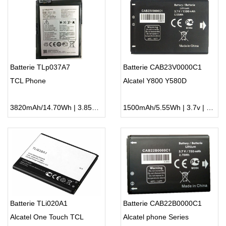
Batterie TLp037A7
Batterie CAB23V0000C1
TCL Phone
Alcatel Y800 Y580D
3820mAh/14.70Wh | 3.85V | Li-ion ...
1500mAh/5.55Wh | 3.7v | Li-ion ...
Batterie TLi020A1
Batterie CAB22B0000C1
Alcatel One Touch TCL
Alcatel phone Series