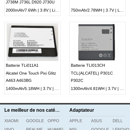
J738M J736L D920 J730U
2000mAh/7.6Wh | 3.8V | Li-ion ...
750mAh/2.78WH | 3.7V | Li-ion ...
Batterie TLi011A1
Batterie TLI013CH
Alcatel One Touch Pixi Glitz
TCL(ALCATEL) P301C
A463 A463BG
P302C
1400mAh/5.18WH | 3.7V | Li-ion ...
1300mAh/4.81WH | 3.7V | Li-ion ...
Le meilleur de nos catégories
Adaptateur
XIAOMI
GOOGLE
OPPO
APPLE
ASUS
DELL
VIVO
REALME
HUAWEI
MSI
GOOGLE
LENOVO