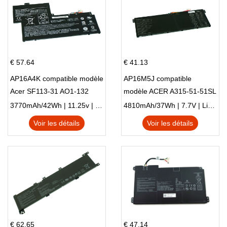
€ 57.64
€ 41.13
AP16A4K compatible modèle
AP16M5J compatible
Acer SF113-31 AO1-132
modèle ACER A315-51-51SL
NE132
N17Q1 SERIES
3770mAh/42Wh | 11.25v | Li-ion ...
4810mAh/37Wh | 7.7V | Li-ion ...
Voir les détails
Voir les détails
€ 62.65
€ 47.14