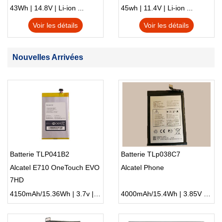
S230u Twist
43Wh | 14.8V | Li-ion ...
45wh | 11.4V | Li-ion ...
Voir les détails
Voir les détails
Nouvelles Arrivées
Batterie TLP041B2
Batterie TLp038C7
Alcatel E710 OneTouch EVO
Alcatel Phone
7HD
4150mAh/15.36Wh | 3.7v | Li-ion ...
4000mAh/15.4Wh | 3.85V | Li-ion ...