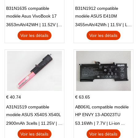
B31N1635 compatible
B31N1912 compatible
modèle Asus VivoBook 17
modèle ASUS E410M
X705NC X705UA X705UV
E410MA L410MA
3653mAh/42WH | 11.52V | Li-ion ...
3455mAh/42Wh | 11.5V | Li-ion ...
X705UN X705UD
Voir les détails
Voir les détails
€ 40.74
€ 63.65
A31N1519 compatible
AB06XL compatible modèle
modèle ASUS X540S X540L
HP ENVY 13-AD023TU
X540LA-SI302 X540SA
HSTNN-DB8C 921438-855
2900mAh 3cells | 11.25V | Li-ion ...
53.16Wh | 7.7V | Li-ion ...
X540S
TPN-I128
Voir les détails
Voir les détails