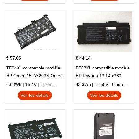
€ 57.65
€ 44.14
TE04XL compatible modèle
PP03XL compatible modèle
HP Omen 15-AX203N Omen
HP Pavilion 13 14 x360
15 Series Pavilion 15 Series
L83388-AC1 L83388-421
63.3Wh | 15.4V | Li-ion ...
43.3Wh | 11.55V | Li-ion ...
HSTNN-LB8S M01118-421
Voir les détails
Voir les détails
M01144-005 13-BB 14-DV
14-DK 15-EH HSTNN-DB9X