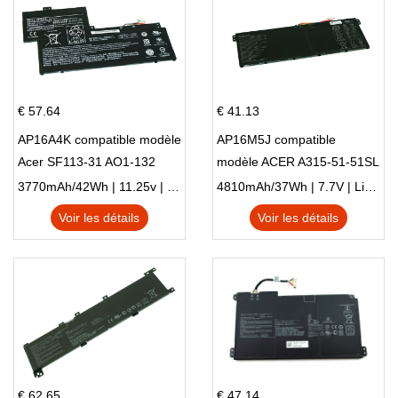
€ 57.64
€ 41.13
AP16A4K compatible modèle
AP16M5J compatible
Acer SF113-31 AO1-132
modèle ACER A315-51-51SL
NE132
N17Q1 SERIES
3770mAh/42Wh | 11.25v | Li-ion ...
4810mAh/37Wh | 7.7V | Li-ion ...
Voir les détails
Voir les détails
€ 62.65
€ 47.14