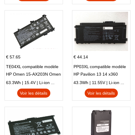
€ 57.65
€ 44.14
TE04XL compatible modèle
PP03XL compatible modèle
HP Omen 15-AX203N Omen
HP Pavilion 13 14 x360
15 Series Pavilion 15 Series
L83388-AC1 L83388-421
63.3Wh | 15.4V | Li-ion ...
43.3Wh | 11.55V | Li-ion ...
HSTNN-LB8S M01118-421
Voir les détails
Voir les détails
M01144-005 13-BB 14-DV
14-DK 15-EH HSTNN-DB9X