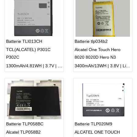
Batterie TLI013CH
Batterie tlp034b2
TCL(ALCATEL) P301C
Alcatel One Touch Hero
P302C
8020 8020D Hero N3
1300mAh/4.81WH | 3.7V | Li-ion ...
3400mAh/13WH | 3.8V | Li-ion ...
Batterie TLP058BC
Batterie TLP020M9
Alcatel TLP058B2
ALCATEL ONE TOUCH