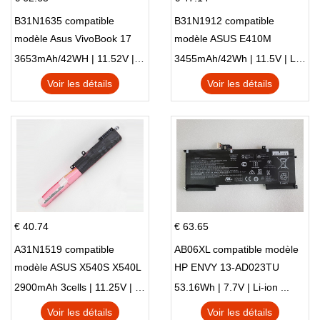
B31N1635 compatible
B31N1912 compatible
modèle Asus VivoBook 17
modèle ASUS E410M
X705NC X705UA X705UV
E410MA L410MA
3653mAh/42WH | 11.52V | Li-ion ...
3455mAh/42Wh | 11.5V | Li-ion ...
X705UN X705UD
Voir les détails
Voir les détails
€ 40.74
€ 63.65
A31N1519 compatible
AB06XL compatible modèle
modèle ASUS X540S X540L
HP ENVY 13-AD023TU
X540LA-SI302 X540SA
HSTNN-DB8C 921438-855
2900mAh 3cells | 11.25V | Li-ion ...
53.16Wh | 7.7V | Li-ion ...
X540S
TPN-I128
Voir les détails
Voir les détails