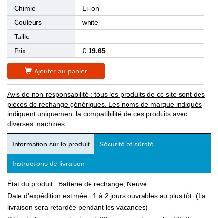
Chimie
Li-ion
Couleurs
white
Taille
Prix
€
19.65
Ajouter au panier
Avis de non-responsabilité : tous les produits de ce site sont des
pièces de rechange génériques. Les noms de marque indiqués
indiquent uniquement la compatibilité de ces produits avec
diverses machines.
Information sur le produit
Sécurité et sûreté
Instructions de livraison
État du produit : Batterie de rechange, Neuve
Date d'expédition estimée : 1 à 2 jours ouvrables au plus tôt. (La
livraison sera retardée pendant les vacances)