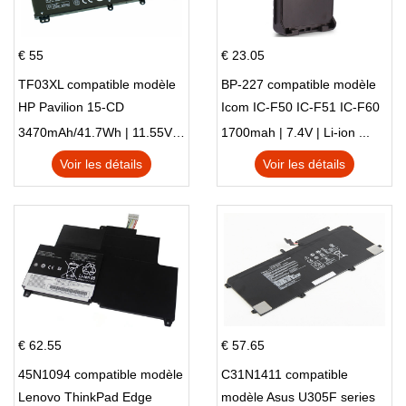
€ 55
€ 23.05
TF03XL compatible modèle
BP-227 compatible modèle
HP Pavilion 15-CD
Icom IC-F50 IC-F51 IC-F60
IC-F61 IC-M87
3470mAh/41.7Wh | 11.55V | Li-ion ...
1700mah | 7.4V | Li-ion ...
Voir les détails
Voir les détails
€ 62.55
€ 57.65
45N1094 compatible modèle
C31N1411 compatible
Lenovo ThinkPad Edge
modèle Asus U305F series