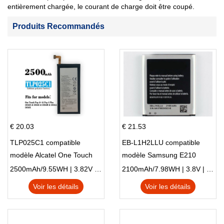
entièrement chargée, le courant de charge doit être coupé.
Produits Recommandés
€ 20.03
€ 21.53
TLP025C1 compatible
EB-L1H2LLU compatible
modèle Alcatel One Touch
modèle Samsung E210
Pop 4 Plus OT-5056D
E210K i939
2500mAh/9.55WH | 3.82V | Li-ion ...
2100mAh/7.98WH | 3.8V | Li-ion ...
Voir les détails
Voir les détails