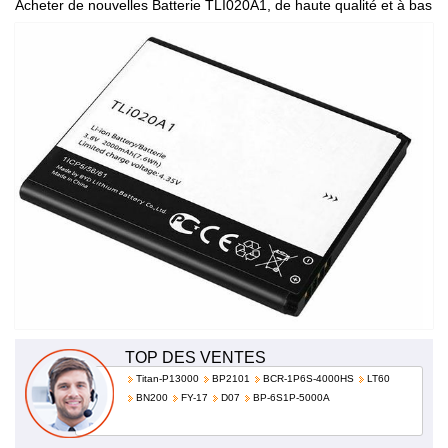
Acheter de nouvelles Batterie TLI020A1, de haute qualité et à bas
prix!
TOP DES VENTES
Titan-P13000
BP2101
BCR-1P6S-4000HS
LT60
BN200
FY-17
D07
BP-6S1P-5000A