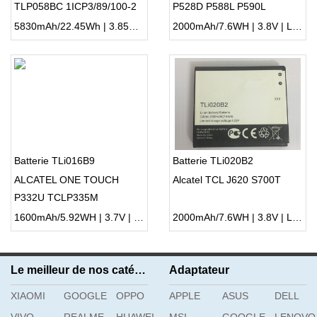
TLP058BC 1ICP3/89/100-2
P528D P588L P590L
5830mAh/22.45Wh | 3.85V | Li-ion ...
2000mAh/7.6WH | 3.8V | Li-ion ...
Batterie TLi016B9
Batterie TLi020B2
ALCATEL ONE TOUCH
Alcatel TCL J620 S700T
P332U TCLP335M
1600mAh/5.92WH | 3.7V | Li-ion ...
2000mAh/7.6WH | 3.8V | Li-ion ...
Le meilleur de nos catégories
Adaptateur
XIAOMI
GOOGLE
OPPO
APPLE
ASUS
DELL