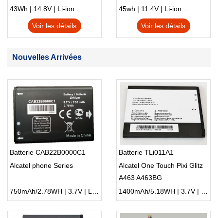
S230u Twist
43Wh | 14.8V | Li-ion ...
45wh | 11.4V | Li-ion ...
Voir les détails
Voir les détails
Nouvelles Arrivées
Batterie CAB22B0000C1
Batterie TLi011A1
Alcatel phone Series
Alcatel One Touch Pixi Glitz
A463 A463BG
750mAh/2.78WH | 3.7V | Li-ion ...
1400mAh/5.18WH | 3.7V | Li-ion ...