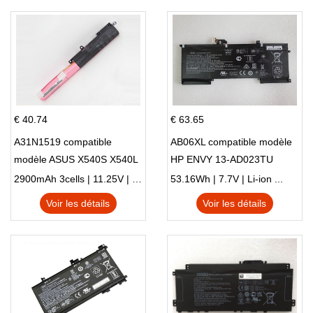
€ 40.74
€ 63.65
A31N1519 compatible
AB06XL compatible modèle
modèle ASUS X540S X540L
HP ENVY 13-AD023TU
X540LA-SI302 X540SA
HSTNN-DB8C 921438-855
2900mAh 3cells | 11.25V | Li-ion ...
53.16Wh | 7.7V | Li-ion ...
X540S
TPN-I128
Voir les détails
Voir les détails