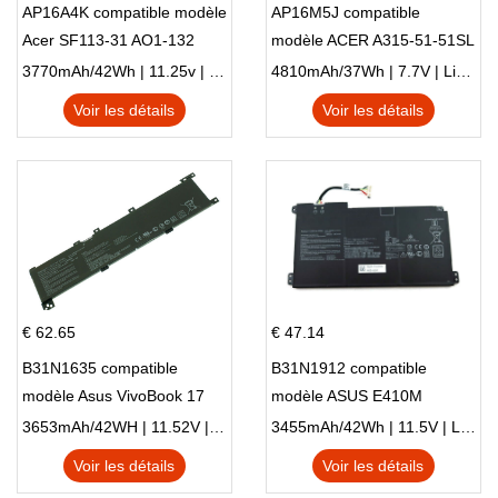
AP16A4K compatible modèle
AP16M5J compatible
Acer SF113-31 AO1-132
modèle ACER A315-51-51SL
NE132
N17Q1 SERIES
3770mAh/42Wh | 11.25v | Li-ion ...
4810mAh/37Wh | 7.7V | Li-ion ...
Voir les détails
Voir les détails
€ 62.65
€ 47.14
B31N1635 compatible
B31N1912 compatible
modèle Asus VivoBook 17
modèle ASUS E410M
X705NC X705UA X705UV
E410MA L410MA
3653mAh/42WH | 11.52V | Li-ion ...
3455mAh/42Wh | 11.5V | Li-ion ...
X705UN X705UD
Voir les détails
Voir les détails