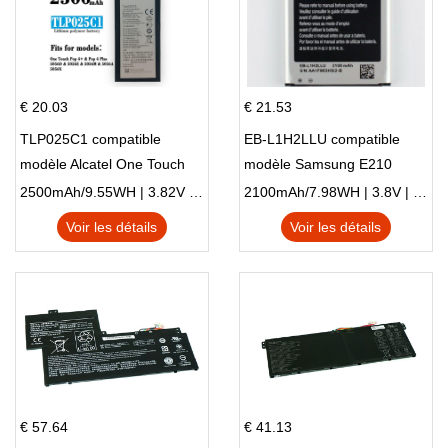
€ 20.03
€ 21.53
TLP025C1 compatible
EB-L1H2LLU compatible
modèle Alcatel One Touch
modèle Samsung E210
Pop 4 Plus OT-5056D
E210K i939
2500mAh/9.55WH | 3.82V | Li-ion ...
2100mAh/7.98WH | 3.8V | Li-ion ...
Voir les détails
Voir les détails
€ 57.64
€ 41.13