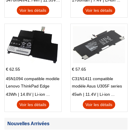
3470mAh/41.7Wh | 11.55V | Li-ion ...
1700mah | 7.4V | Li-ion ...
Voir les détails
Voir les détails
€ 62.55
€ 57.65
45N1094 compatible modèle
C31N1411 compatible
Lenovo ThinkPad Edge
modèle Asus U305F series
S230u Twist
43Wh | 14.8V | Li-ion ...
45wh | 11.4V | Li-ion ...
Voir les détails
Voir les détails
Nouvelles Arrivées