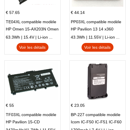
€ 57.65
€ 44.14
TE04XL compatible modèle
PP03XL compatible modèle
HP Omen 15-AX203N Omen
HP Pavilion 13 14 x360
15 Series Pavilion 15 Series
L83388-AC1 L83388-421
63.3Wh | 15.4V | Li-ion ...
43.3Wh | 11.55V | Li-ion ...
HSTNN-LB8S M01118-421
Voir les détails
Voir les détails
M01144-005 13-BB 14-DV
14-DK 15-EH HSTNN-DB9X
€ 55
€ 23.05
TF03XL compatible modèle
BP-227 compatible modèle
HP Pavilion 15-CD
Icom IC-F50 IC-F51 IC-F60
IC-F61 IC-M87