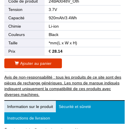
Code de produit
24BA0048V_Oth
Tension
3.7V
Capacité
920mAh/3.4Wh
Chimie
Li-ion
Couleurs
Black
Taille
*mm(L x W x H)
Prix
€
28.14
Ajouter au panier
Avis de non-responsabilité : tous les produits de ce site sont des
pièces de rechange génériques. Les noms de marque indiqués
indiquent uniquement la compatibilité de ces produits avec
diverses machines.
Information sur le produit
Sécurité et sûreté
Instructions de livraison