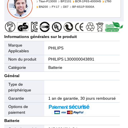
Titan-P13000
BP2101
BCR-1P6S-4000HS
LT60
BN200
FY-17
D07
BP-6S1P-5000A
Informations générales sur le produit
Marque
PHILIPS
Applicables
Nom du produit
PHILIPS L300000043891
Catégorie
Batterie
Général
Type de
périphérique
Garantie
1 an de garantie, 30 jours remboursé
Options de
paiement
Batterie