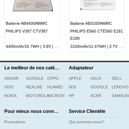
Batterie AB4400AWMC
Batterie AB3100AWMC
PHILIPS V387 CTV387
PHILIPS E560 CTE560 E181
E180
4400mAh/16.7WH | 3.8V | Li-ion ...
3100mAh/11.47WH | 3.7V | Li-ion ...
Le meilleur de nos catégories
Adaptateur
XIAOMI
GOOGLE
OPPO
APPLE
ASUS
DELL
VIVO
REALME
HUAWEI
MSI
GOOGLE
LENOVO
NOKIA
MOTOROLA
MICROSOFT
HP
ACER
SAMSU
Pour mieux nous connaître
Service Clientèle
Promotions
Qui sommes-nous?