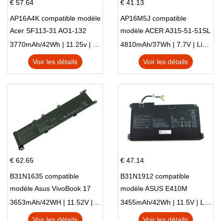
€ 57.64
€ 41.13
AP16A4K compatible modèle
AP16M5J compatible
Acer SF113-31 AO1-132
modèle ACER A315-51-51SL
NE132
N17Q1 SERIES
3770mAh/42Wh | 11.25v | Li-ion ...
4810mAh/37Wh | 7.7V | Li-ion ...
Voir les détails
Voir les détails
€ 62.65
€ 47.14
B31N1635 compatible
B31N1912 compatible
modèle Asus VivoBook 17
modèle ASUS E410M
X705NC X705UA X705UV
E410MA L410MA
3653mAh/42WH | 11.52V | Li-ion ...
3455mAh/42Wh | 11.5V | Li-ion ...
X705UN X705UD
Voir les détails
Voir les détails