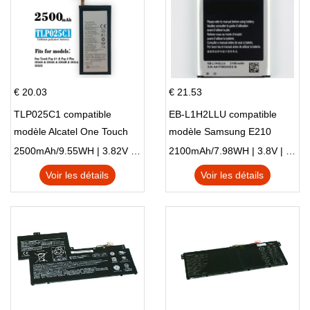
€ 20.03
€ 21.53
TLP025C1 compatible
EB-L1H2LLU compatible
modèle Alcatel One Touch
modèle Samsung E210
Pop 4 Plus OT-5056D
E210K i939
2500mAh/9.55WH | 3.82V | Li-ion ...
2100mAh/7.98WH | 3.8V | Li-ion ...
Voir les détails
Voir les détails