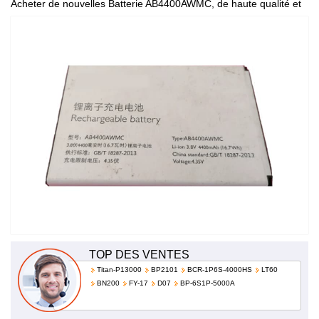
Acheter de nouvelles Batterie AB4400AWMC, de haute qualité et
à bas prix!
TOP DES VENTES
Titan-P13000
BP2101
BCR-1P6S-4000HS
LT60
BN200
FY-17
D07
BP-6S1P-5000A