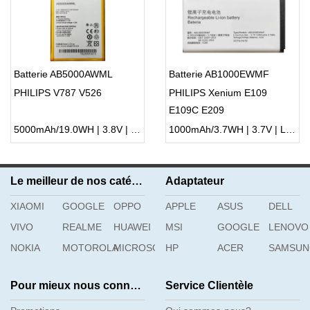
Batterie AB5000AWML
Batterie AB1000EWMF
PHILIPS V787 V526
PHILIPS Xenium E109
E109C E209
5000mAh/19.0WH | 3.8V | Li-ion ...
1000mAh/3.7WH | 3.7V | Li-ion ...
Le meilleur de nos catégories
Adaptateur
XIAOMI
GOOGLE
OPPO
APPLE
ASUS
DELL
VIVO
REALME
HUAWEI
MSI
GOOGLE
LENOVO
NOKIA
MOTOROLA
MICROSOFT
HP
ACER
SAMSU
Pour mieux nous connaître
Service Clientèle