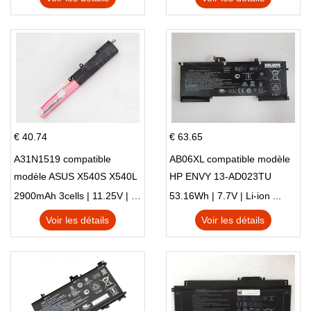
€ 40.74
€ 63.65
A31N1519 compatible
AB06XL compatible modèle
modèle ASUS X540S X540L
HP ENVY 13-AD023TU
X540LA-SI302 X540SA
HSTNN-DB8C 921438-855
2900mAh 3cells | 11.25V | Li-ion ...
53.16Wh | 7.7V | Li-ion ...
X540S
TPN-I128
Voir les détails
Voir les détails