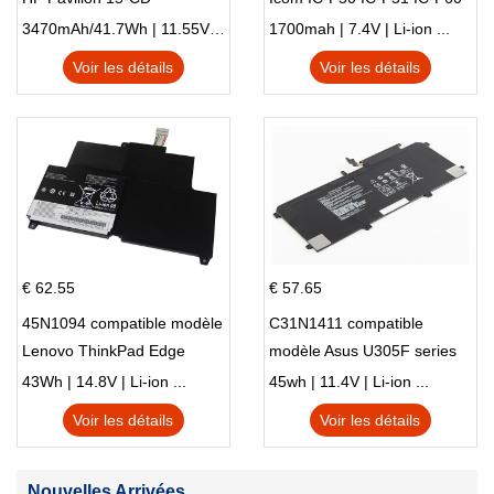
IC-F61 IC-M87
3470mAh/41.7Wh | 11.55V | Li-ion ...
1700mah | 7.4V | Li-ion ...
Voir les détails
Voir les détails
€ 62.55
€ 57.65
45N1094 compatible modèle
C31N1411 compatible
Lenovo ThinkPad Edge
modèle Asus U305F series
S230u Twist
43Wh | 14.8V | Li-ion ...
45wh | 11.4V | Li-ion ...
Voir les détails
Voir les détails
Nouvelles Arrivées