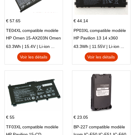
€ 57.65
€ 44.14
TE04XL compatible modèle
PP03XL compatible modèle
HP Omen 15-AX203N Omen
HP Pavilion 13 14 x360
15 Series Pavilion 15 Series
L83388-AC1 L83388-421
63.3Wh | 15.4V | Li-ion ...
43.3Wh | 11.55V | Li-ion ...
HSTNN-LB8S M01118-421
Voir les détails
Voir les détails
M01144-005 13-BB 14-DV
14-DK 15-EH HSTNN-DB9X
€ 55
€ 23.05
TF03XL compatible modèle
BP-227 compatible modèle
HP Pavilion 15-CD
Icom IC-F50 IC-F51 IC-F60