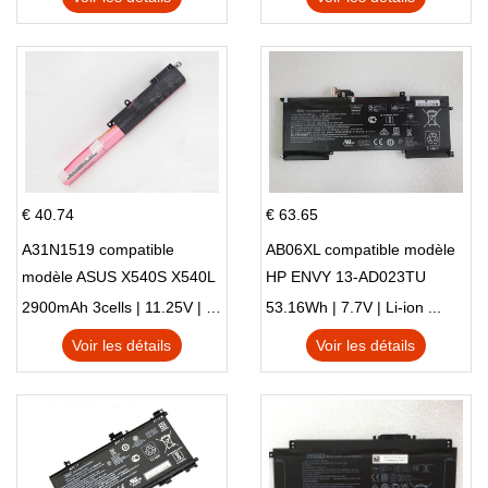
€ 40.74
€ 63.65
A31N1519 compatible
AB06XL compatible modèle
modèle ASUS X540S X540L
HP ENVY 13-AD023TU
X540LA-SI302 X540SA
HSTNN-DB8C 921438-855
2900mAh 3cells | 11.25V | Li-ion ...
53.16Wh | 7.7V | Li-ion ...
X540S
TPN-I128
Voir les détails
Voir les détails