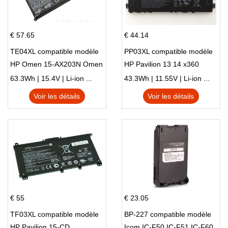
€ 57.65
€ 44.14
TE04XL compatible modèle
PP03XL compatible modèle
HP Omen 15-AX203N Omen
HP Pavilion 13 14 x360
15 Series Pavilion 15 Series
L83388-AC1 L83388-421
63.3Wh | 15.4V | Li-ion ...
43.3Wh | 11.55V | Li-ion ...
HSTNN-LB8S M01118-421
Voir les détails
Voir les détails
M01144-005 13-BB 14-DV
14-DK 15-EH HSTNN-DB9X
€ 55
€ 23.05
TF03XL compatible modèle
BP-227 compatible modèle
HP Pavilion 15-CD
Icom IC-F50 IC-F51 IC-F60