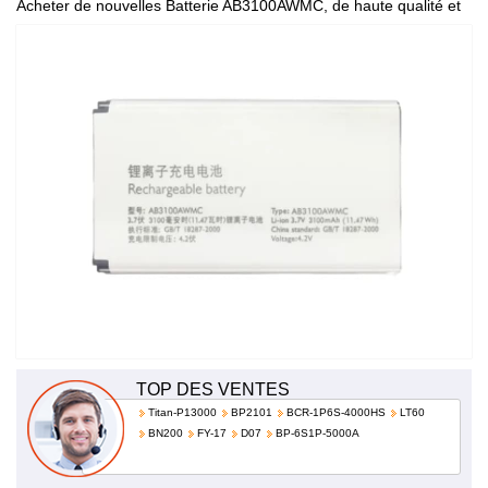
Acheter de nouvelles Batterie AB3100AWMC, de haute qualité et
à bas prix!
TOP DES VENTES
Titan-P13000
BP2101
BCR-1P6S-4000HS
LT60
BN200
FY-17
D07
BP-6S1P-5000A