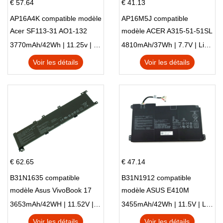
€ 57.64
€ 41.13
AP16A4K compatible modèle
AP16M5J compatible
Acer SF113-31 AO1-132
modèle ACER A315-51-51SL
NE132
N17Q1 SERIES
3770mAh/42Wh | 11.25v | Li-ion ...
4810mAh/37Wh | 7.7V | Li-ion ...
Voir les détails
Voir les détails
€ 62.65
€ 47.14
B31N1635 compatible
B31N1912 compatible
modèle Asus VivoBook 17
modèle ASUS E410M
X705NC X705UA X705UV
E410MA L410MA
3653mAh/42WH | 11.52V | Li-ion ...
3455mAh/42Wh | 11.5V | Li-ion ...
X705UN X705UD
Voir les détails
Voir les détails