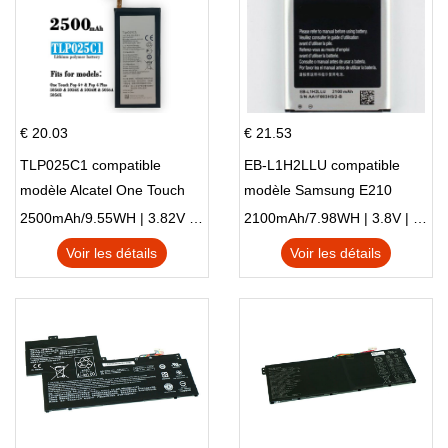
€ 20.03
€ 21.53
TLP025C1 compatible
EB-L1H2LLU compatible
modèle Alcatel One Touch
modèle Samsung E210
Pop 4 Plus OT-5056D
E210K i939
2500mAh/9.55WH | 3.82V | Li-ion ...
2100mAh/7.98WH | 3.8V | Li-ion ...
Voir les détails
Voir les détails