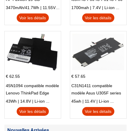
IC-F61 IC-M87
3470mAh/41.7Wh | 11.55V | Li-ion ...
1700mah | 7.4V | Li-ion ...
Voir les détails
Voir les détails
€ 62.55
€ 57.65
45N1094 compatible modèle
C31N1411 compatible
Lenovo ThinkPad Edge
modèle Asus U305F series
S230u Twist
43Wh | 14.8V | Li-ion ...
45wh | 11.4V | Li-ion ...
Voir les détails
Voir les détails
Nouvelles Arrivées