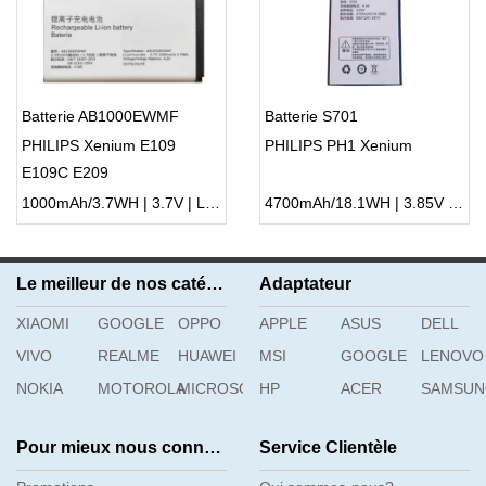
Batterie AB1000EWMF
Batterie S701
PHILIPS Xenium E109
PHILIPS PH1 Xenium
E109C E209
1000mAh/3.7WH | 3.7V | Li-ion ...
4700mAh/18.1WH | 3.85V | Li-ion ...
Le meilleur de nos catégories
Adaptateur
XIAOMI
GOOGLE
OPPO
APPLE
ASUS
DELL
VIVO
REALME
HUAWEI
MSI
GOOGLE
LENOVO
NOKIA
MOTOROLA
MICROSOFT
HP
ACER
SAMSU
Pour mieux nous connaître
Service Clientèle