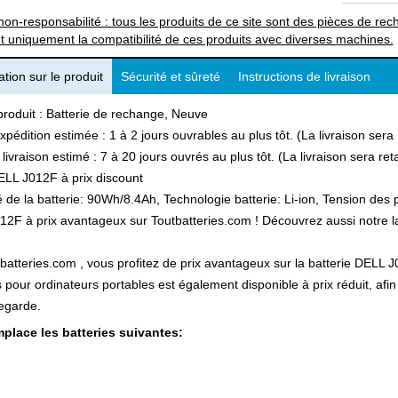
non-responsabilité : tous les produits de ce site sont des pièces de 
t uniquement la compatibilité de ces produits avec diverses machines.
tion sur le produit
Sécurité et sûreté
Instructions de livraison
produit : Batterie de rechange, Neuve
xpédition estimée : 1 à 2 jours ouvrables au plus tôt. (La livraison ser
 livraison estimé : 7 à 20 jours ouvrés au plus tôt. (La livraison sera r
LL J012F à prix discount
 de la batterie: 90Wh/8.4Ah, Technologie batterie: Li-ion, Tension des p
2F à prix avantageux sur Toutbatteries.com ! Découvrez aussi notre lar
batteries.com , vous profitez de prix avantageux sur la batterie DELL J0
s pour ordinateurs portables est également disponible à prix réduit, a
egarde.
place les batteries suivantes: