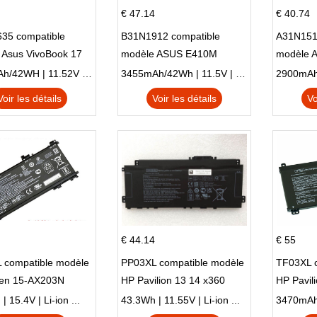
€ 47.14
€ 40.74
35 compatible
B31N1912 compatible
A31N151
 Asus VivoBook 17
modèle ASUS E410M
modèle 
C X705UA X705UV
E410MA L410MA
X540LA-
3653mAh/42WH | 11.52V | Li-ion ...
3455mAh/42Wh | 11.5V | Li-ion ...
N X705UD
X540S
Voir les détails
Voir les détails
Vo
€ 44.14
€ 55
 compatible modèle
PP03XL compatible modèle
TF03XL 
en 15-AX203N
HP Pavilion 13 14 x360
HP Pavil
 Series Pavilion 15
L83388-AC1 L83388-421
 15.4V | Li-ion ...
43.3Wh | 11.55V | Li-ion ...
HSTNN-LB8S M01118-421