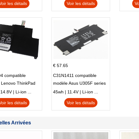
Voir les détails
Voir les détails
Vo
M01144-005 13-BB 14-DV
14-DK 15-EH HSTNN-DB9X
€ 57.65
4 compatible
C31N1411 compatible
 Lenovo ThinkPad
modèle Asus U305F series
230u Twist
4.8V | Li-ion ...
45wh | 11.4V | Li-ion ...
Voir les détails
Voir les détails
lles Arrivées