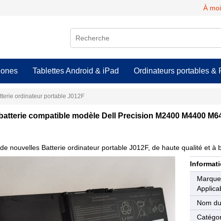
À moi
hones
Tablettes Android & iPad
Ordinateurs portables & 
tterie ordinateur portable J012F
batterie compatible modèle Dell Precision M2400 M4400 M6
de nouvelles Batterie ordinateur portable J012F, de haute qualité et à b
Informati
Marqu
Applica
Nom du
Catégor