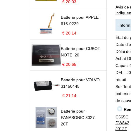
€ 20.03
Avis de 
indiquen
Batterie pour APPLE
616-0229
Informa
€ 20.14
État du 
Date d'e
Batterie pour CUBOT
Délai de
NOTE_20
Achat DE
€ 20.65
Capacité
DELL J01
réduit.
Batterie pour VOLVO
31450445
Sur Tout
batterie
€ 21.14
de sauv
Rem
Batterie pour
C565C
PANASONIC 3027-
DW842
26T
J012F