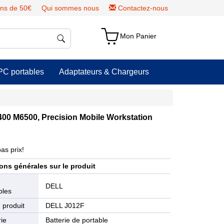
ns de 50€
Qui sommes nous
Contactez-nous
Mon Panier
PC portables
Adaptateurs & Chargeurs
400 M6500, Precision Mobile Workstation
as prix!
ons générales sur le produit
e
DELL
bles
 produit
DELL J012F
ie
Batterie de portable