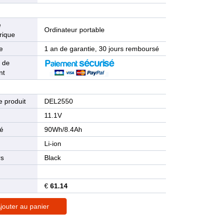
e
Ordinateur portable
rique
e
1 an de garantie, 30 jours remboursé
 de
nt
 produit
DEL2550
n
11.1V
té
90Wh/8.4Ah
Li-ion
rs
Black
€
61.14
jouter au panier