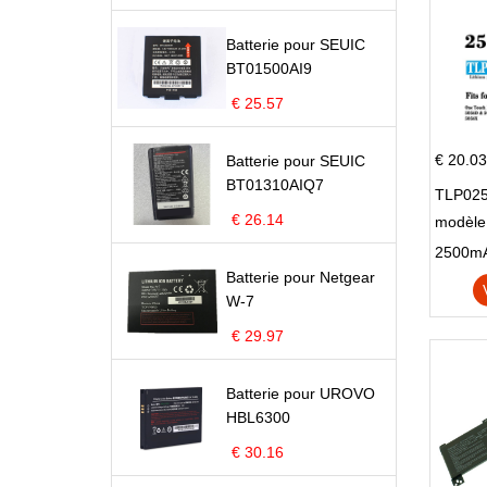
Batterie pour SEUIC
BT01500AI9
€ 25.57
€ 20.03
Batterie pour SEUIC
BT01310AIQ7
TLP025
€ 26.14
modèle 
Pop 4 
Batterie pour Netgear
W-7
€ 29.97
Batterie pour UROVO
HBL6300
€ 30.16