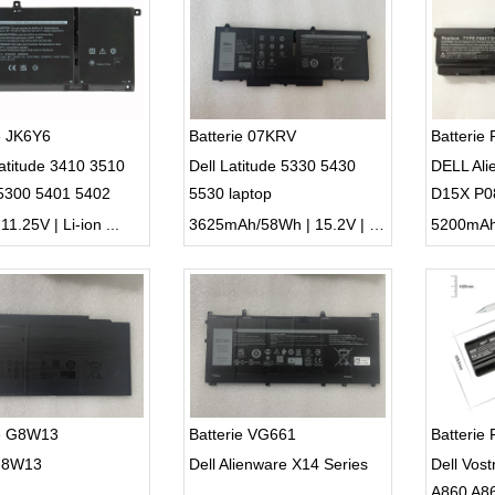
e JK6Y6
Batterie 07KRV
Batterie
atitude 3410 3510
Dell Latitude 5330 5430
DELL Al
 5300 5401 5402
5530 laptop
D15X P0
502 C5KG6
722 SQU
1.25V | Li-ion ...
3625mAh/58Wh | 15.2V | Li-ion ...
ie G8W13
Batterie VG661
Batterie
G8W13
Dell Alienware X14 Series
Dell Vos
A860 A8