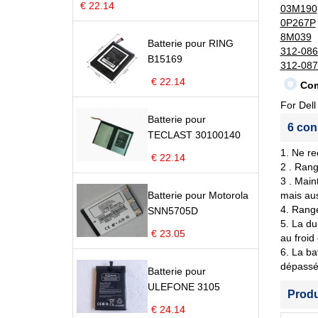
€ 22.14
03M190
0P267P
8M039
Batterie pour RING
312-086
B15169
312-087
€ 22.14
Com
For Del
Batterie pour
6 con
TECLAST 30100140
1. Ne re
€ 22.14
2 . Rang
3 . Main
Batterie pour Motorola
mais aus
4. Range
SNN5705D
5. La du
€ 23.05
au froid
6. La ba
dépassé 
Batterie pour
ULEFONE 3105
Prod
€ 24.14