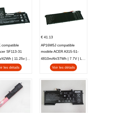
€ 41.13
 compatible
AP16M5J compatible
Acer SF113-31
modèle ACER A315-51-
 NE132
51SL N17Q1 SERIES
3770mAh/42Wh | 11.25v | Li-ion ...
4810mAh/37Wh | 7.7V | Li-ion ...
ir les détails
Voir les détails