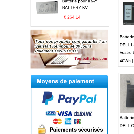
Batterie pour IRAY
BATTERY-KV
€ 264.14
Batteri
DELL L
Vostro
5501 5
40Wh | 1
Batter
DELL 