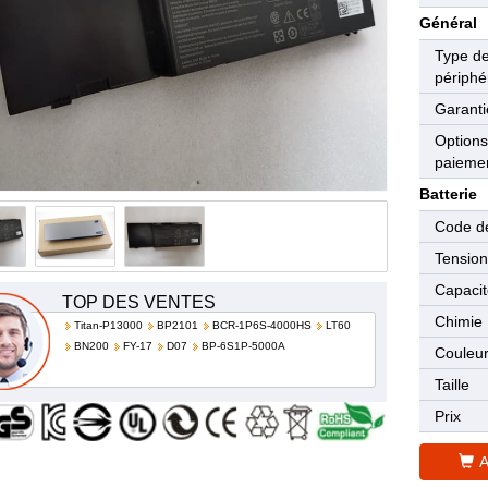
Général
Type d
périphé
Garanti
Options
paieme
Batterie
Code de
Tensio
Capaci
TOP DES VENTES
Chimie
Titan-P13000
BP2101
BCR-1P6S-4000HS
LT60
BN200
FY-17
D07
BP-6S1P-5000A
Couleu
Taille
Prix
A