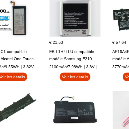
€ 21.53
€ 57.64
C1 compatible
EB-L1H2LLU compatible
AP16A4K
Alcatel One Touch
modèle Samsung E210
modèle 
Plus OT-5056D
E210K i939
AO1-132
2500mAh/9.55WH | 3.82V | Li-ion ...
2100mAh/7.98WH | 3.8V | Li-ion ...
Voir les détails
Voir les détails
Vo