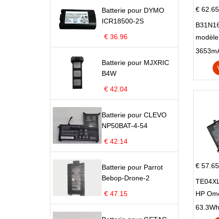
€ 62.65
Batterie pour DYMO
ICR18500-2S
B31N16
€ 36.96
modèle
X705N
X705U
Batterie pour MJXRIC
B4W
€ 42.04
Batterie pour CLEVO
NP50BAT-4-54
€ 42.14
€ 57.65
Batterie pour Parrot
Bebop-Drone-2
TE04XL
€ 47.15
HP Om
Omen 15
63.3Wh |
Series