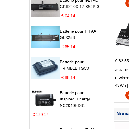
Batterie pour GETAC
GKIDT-03-17-3S2P-0
€ 64.14
Batterie pour HIPAA
GLX253
€ 65.14
€ 62.55
Batterie pour
TRIMBLE TSC3
45N109
modèle
€ 88.14
Edge S
43Wh | 1
Batterie pour
Inspired_Energy
NC2040HD31
Nouve
€ 129.14