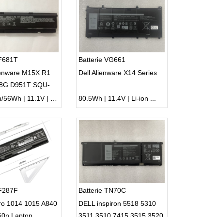
 F681T
Batterie VG661
ienware M15X R1
Dell Alienware X14 Series
8G D951T SQU-
-724 T780R
5200mAh/56Wh | 11.1V | Li-ion ...
80.5Wh | 11.4V | Li-ion ...
 F287F
Batterie TN70C
tro 1014 1015 A840
DELL inspiron 5518 5310
60n Laptop
3511 3510 7415 3515 3520