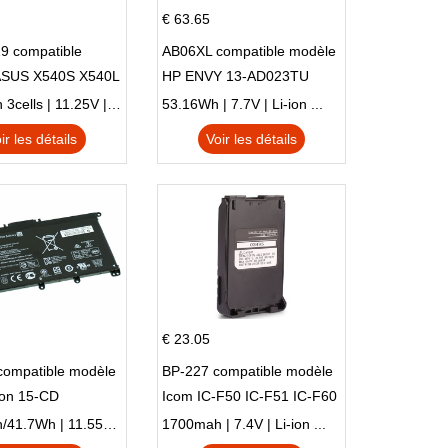
€ 63.65
9 compatible
AB06XL compatible modèle
ASUS X540S X540L
HP ENVY 13-AD023TU
SI302 X540SA
HSTNN-DB8C 921438-855
2900mAh 3cells | 11.25V | Li-ion ...
53.16Wh | 7.7V | Li-ion ...
TPN-I128
ir les détails
Voir les détails
€ 23.05
compatible modèle
BP-227 compatible modèle
ion 15-CD
Icom IC-F50 IC-F51 IC-F60
IC-F61 IC-M87
3470mAh/41.7Wh | 11.55V | Li-ion ...
1700mah | 7.4V | Li-ion ...