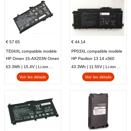
€ 57.65
€ 44.14
TE04XL compatible modèle
PP03XL compatible modèle
HP Omen 15-AX203N Omen
HP Pavilion 13 14 x360
15 Series Pavilion 15 Series
L83388-AC1 L83388-421
63.3Wh | 15.4V | Li-ion ...
43.3Wh | 11.55V | Li-ion ...
HSTNN-LB8S M01118-421
Voir les détails
Voir les détails
M01144-005 13-BB 14-DV
14-DK 15-EH HSTNN-DB9X