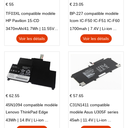
€ 55
€ 23.05
TF03XL compatible modèle
BP-227 compatible modèle
HP Pavilion 15-CD
Icom IC-F50 IC-F51 IC-F60
IC-F61 IC-M87
3470mAh/41.7Wh | 11.55V | Li-ion ...
1700mah | 7.4V | Li-ion ...
Voir les détails
Voir les détails
€ 62.55
€ 57.65
45N1094 compatible modèle
C31N1411 compatible
Lenovo ThinkPad Edge
modèle Asus U305F series
S230u Twist
43Wh | 14.8V | Li-ion ...
45wh | 11.4V | Li-ion ...