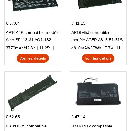
€ 57.64
€ 41.13
AP16A4K compatible modèle
AP16M5J compatible
Acer SF113-31 AO1-132
modèle ACER A315-51-51SL
NE132
N17Q1 SERIES
3770mAh/42Wh | 11.25v | Li-ion ...
4810mAh/37Wh | 7.7V | Li-ion ...
Voir les détails
Voir les détails
€ 62.65
€ 47.14
B31N1635 compatible
B31N1912 compatible