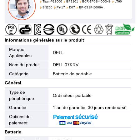
Titan-P13000
BP2101
BCR-1P6S-4000HS
LT60
BN200
FY-17
D07
BP-6S1P-5000A
Informations générales sur le produit
Marque
DELL
Applicables
Nom du produit
DELL 07KRV
Catégorie
Batterie de portable
Général
Type de
Ordinateur portable
périphérique
Garantie
1 an de garantie, 30 jours remboursé
Options de
paiement
Batterie