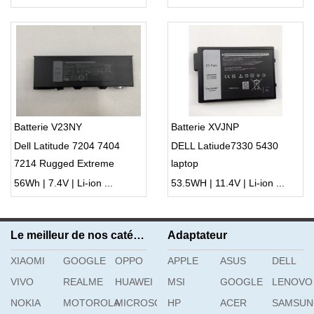
3510 3515 5410 5510
N9XX1 XDY9K JGCCT
Batterie V23NY
Batterie XVJNP
Dell Latitude 7204 7404
DELL Latiude7330 5430
7214 Rugged Extreme
laptop
56Wh | 7.4V | Li-ion ...
53.5WH | 11.4V | Li-ion ...
Le meilleur de nos catégories
Adaptateur
XIAOMI
GOOGLE
OPPO
APPLE
ASUS
DELL
VIVO
REALME
HUAWEI
MSI
GOOGLE
LENOVO
NOKIA
MOTOROLA
MICROSOFT
HP
ACER
SAMSU