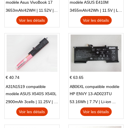
modèle Asus VivoBook 17
modèle ASUS E410M
X705NC X705UA X705UV
E410MA L410MA
3653mAh/42WH | 11.52V | Li-ion ...
3455mAh/42Wh | 11.5V | Li-ion ...
X705UN X705UD
Voir les détails
Voir les détails
€ 40.74
€ 63.65
A31N1519 compatible
AB06XL compatible modèle
modèle ASUS X540S X540L
HP ENVY 13-AD023TU
X540LA-SI302 X540SA
HSTNN-DB8C 921438-855
2900mAh 3cells | 11.25V | Li-ion ...
53.16Wh | 7.7V | Li-ion ...
X540S
TPN-I128
Voir les détails
Voir les détails