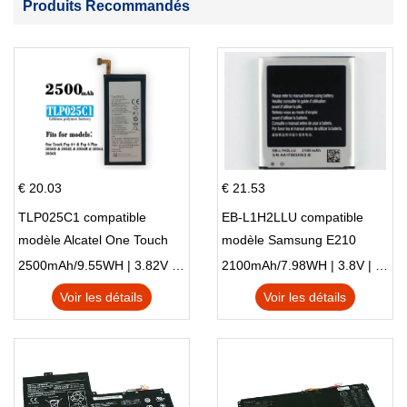
Produits Recommandés
€ 20.03
€ 21.53
TLP025C1 compatible
EB-L1H2LLU compatible
modèle Alcatel One Touch
modèle Samsung E210
Pop 4 Plus OT-5056D
E210K i939
2500mAh/9.55WH | 3.82V | Li-ion ...
2100mAh/7.98WH | 3.8V | Li-ion ...
Voir les détails
Voir les détails