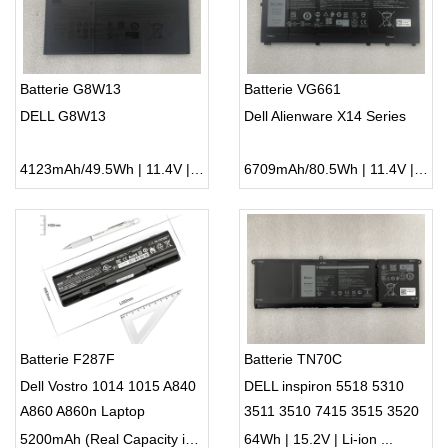
Batterie G8W13
Batterie VG661
DELL G8W13
Dell Alienware X14 Series
4123mAh/49.5Wh | 11.4V | Li-ion ...
6709mAh/80.5Wh | 11.4V | Li-ion ...
Batterie F287F
Batterie TN70C
Dell Vostro 1014 1015 A840
DELL inspiron 5518 5310
A860 A860n Laptop
3511 3510 7415 3515 3520
3420 5410 3420, Dell Vostro
5200mAh (Real Capacity is about 4400mAh) | 11.1V (not Compatible 14.8V) | Li-ion ...
64Wh | 15.2V | Li-ion ...