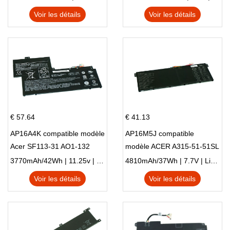
Voir les détails
Voir les détails
€ 57.64
€ 41.13
AP16A4K compatible modèle
AP16M5J compatible
Acer SF113-31 AO1-132
modèle ACER A315-51-51SL
NE132
N17Q1 SERIES
3770mAh/42Wh | 11.25v | Li-ion ...
4810mAh/37Wh | 7.7V | Li-ion ...
Voir les détails
Voir les détails