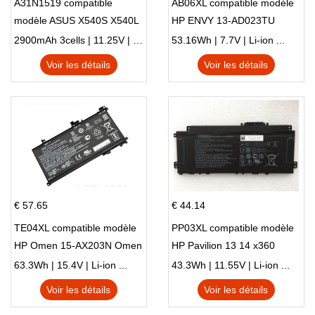
A31N1519 compatible
AB06XL compatible modèle
modèle ASUS X540S X540L
HP ENVY 13-AD023TU
X540LA-SI302 X540SA
HSTNN-DB8C 921438-855
2900mAh 3cells | 11.25V | Li-ion ...
53.16Wh | 7.7V | Li-ion ...
X540S
TPN-I128
Voir les détails
Voir les détails
€ 57.65
€ 44.14
TE04XL compatible modèle
PP03XL compatible modèle
HP Omen 15-AX203N Omen
HP Pavilion 13 14 x360
15 Series Pavilion 15 Series
L83388-AC1 L83388-421
63.3Wh | 15.4V | Li-ion ...
43.3Wh | 11.55V | Li-ion ...
HSTNN-LB8S M01118-421
Voir les détails
Voir les détails
M01144-005 13-BB 14-DV