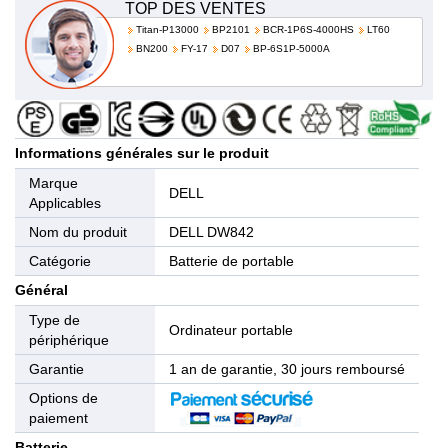
TOP DES VENTES
Titan-P13000
BP2101
BCR-1P6S-4000HS
LT60
BN200
FY-17
D07
BP-6S1P-5000A
Informations générales sur le produit
Marque
DELL
Applicables
Nom du produit
DELL DW842
Catégorie
Batterie de portable
Général
Type de
Ordinateur portable
périphérique
Garantie
1 an de garantie, 30 jours remboursé
Options de
paiement
Batterie