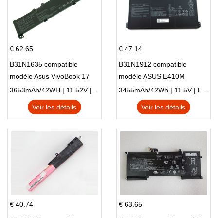
€ 62.65
€ 47.14
B31N1635 compatible
B31N1912 compatible
modèle Asus VivoBook 17
modèle ASUS E410M
X705NC X705UA X705UV
E410MA L410MA
3653mAh/42WH | 11.52V | Li-ion ...
3455mAh/42Wh | 11.5V | Li-ion ...
X705UN X705UD
Voir les détails
Voir les détails
€ 40.74
€ 63.65