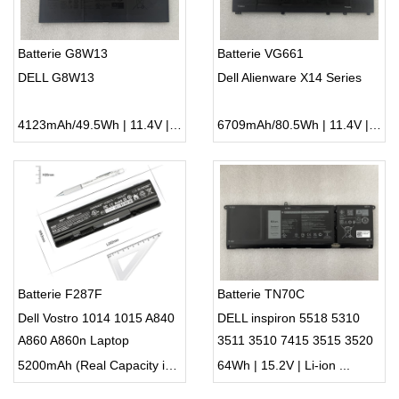
Batterie G8W13
Batterie VG661
DELL G8W13
Dell Alienware X14 Series
4123mAh/49.5Wh | 11.4V | Li-ion ...
6709mAh/80.5Wh | 11.4V | Li-ion ...
Batterie F287F
Batterie TN70C
Dell Vostro 1014 1015 A840
DELL inspiron 5518 5310
A860 A860n Laptop
3511 3510 7415 3515 3520
3420 5410 3420, Dell Vostro
5200mAh (Real Capacity is about 4400mAh) | 11.1V (not Compatible 14.8V) | Li-ion ...
64Wh | 15.2V | Li-ion ...
3510 3515 5410 5510