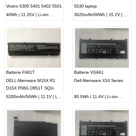
Vostro 5300 5401 5402 5501
5530 laptop
5502 C5KG6
40Wh | 11.25V | Li-ion ...
3625mAh/58Wh | 15.2V | Li-ion ...
Batterie F681T
Batterie VG661
DELL Alienware M15X R1
Dell Alienware X14 Series
D15X P08G D951T SQU-
722 SQU-724 T780R
5200mAh/56Wh | 11.1V | Li-ion ...
80.5Wh | 11.4V | Li-ion ...