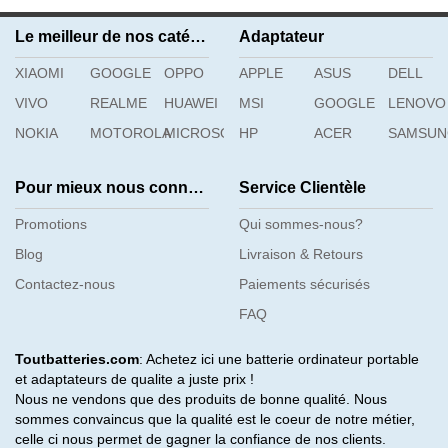
N9XX1 XDY9K JGCCT
Le meilleur de nos catégories
Adaptateur
XIAOMI
GOOGLE
OPPO
APPLE
ASUS
DELL
VIVO
REALME
HUAWEI
MSI
GOOGLE
LENOVO
NOKIA
MOTOROLA
MICROSOFT
HP
ACER
SAMSU
Pour mieux nous connaître
Service Clientèle
Promotions
Qui sommes-nous?
Blog
Livraison & Retours
Contactez-nous
Paiements sécurisés
FAQ
Toutbatteries.com
: Achetez ici une batterie ordinateur portable
et adaptateurs de qualite a juste prix !
Nous ne vendons que des produits de bonne qualité. Nous
sommes convaincus que la qualité est le coeur de notre métier,
celle ci nous permet de gagner la confiance de nos clients.