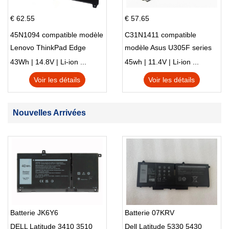
€ 62.55
€ 57.65
45N1094 compatible modèle
C31N1411 compatible
Lenovo ThinkPad Edge
modèle Asus U305F series
S230u Twist
43Wh | 14.8V | Li-ion ...
45wh | 11.4V | Li-ion ...
Voir les détails
Voir les détails
Nouvelles Arrivées
Batterie JK6Y6
Batterie 07KRV
DELL Latitude 3410 3510
Dell Latitude 5330 5430