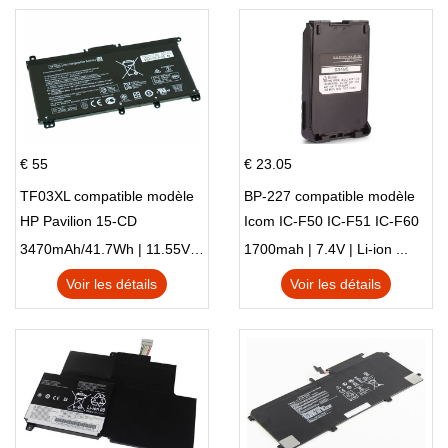
14-DK 15-EH HSTNN-DB9X
€ 55
€ 23.05
TF03XL compatible modèle
BP-227 compatible modèle
HP Pavilion 15-CD
Icom IC-F50 IC-F51 IC-F60
IC-F61 IC-M87
3470mAh/41.7Wh | 11.55V | Li-ion ...
1700mah | 7.4V | Li-ion ...
Voir les détails
Voir les détails