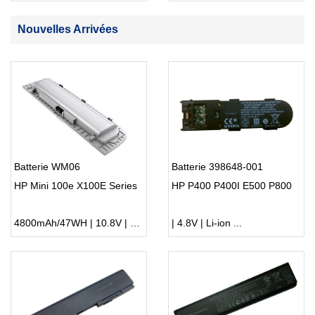
Nouvelles Arrivées
Batterie WM06
Batterie 398648-001
HP Mini 100e X100E Series
HP P400 P400I E500 P800
4800mAh/47WH | 10.8V | Li-ion ...
| 4.8V | Li-ion ...