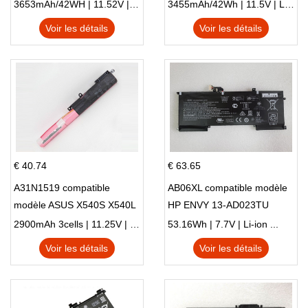
X705NC X705UA X705UV
E410MA L410MA
3653mAh/42WH | 11.52V | Li-ion ...
3455mAh/42Wh | 11.5V | Li-ion ...
X705UN X705UD
Voir les détails
Voir les détails
€ 40.74
€ 63.65
A31N1519 compatible
AB06XL compatible modèle
modèle ASUS X540S X540L
HP ENVY 13-AD023TU
X540LA-SI302 X540SA
HSTNN-DB8C 921438-855
2900mAh 3cells | 11.25V | Li-ion ...
53.16Wh | 7.7V | Li-ion ...
X540S
TPN-I128
Voir les détails
Voir les détails