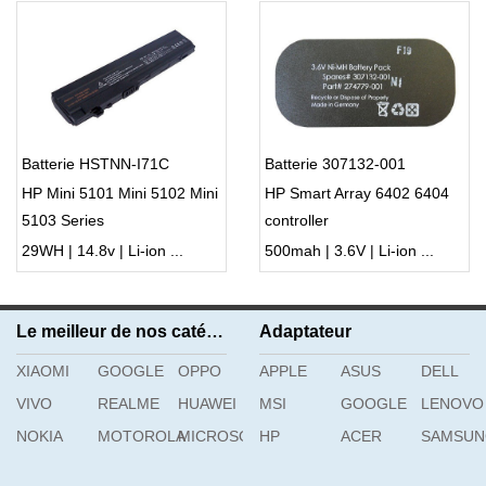
Batterie HSTNN-I71C
Batterie 307132-001
HP Mini 5101 Mini 5102 Mini
HP Smart Array 6402 6404
5103 Series
controller
29WH | 14.8v | Li-ion ...
500mah | 3.6V | Li-ion ...
Le meilleur de nos catégories
Adaptateur
XIAOMI
GOOGLE
OPPO
APPLE
ASUS
DELL
VIVO
REALME
HUAWEI
MSI
GOOGLE
LENOVO
NOKIA
MOTOROLA
MICROSOFT
HP
ACER
SAMSU