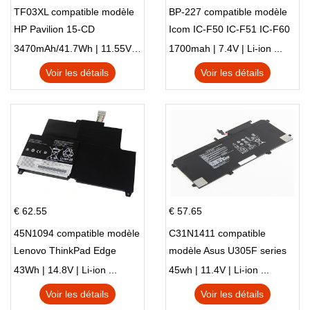
TF03XL compatible modèle
BP-227 compatible modèle
HP Pavilion 15-CD
Icom IC-F50 IC-F51 IC-F60
IC-F61 IC-M87
3470mAh/41.7Wh | 11.55V | Li-ion ...
1700mah | 7.4V | Li-ion ...
Voir les détails
Voir les détails
€ 62.55
€ 57.65
45N1094 compatible modèle
C31N1411 compatible
Lenovo ThinkPad Edge
modèle Asus U305F series
S230u Twist
43Wh | 14.8V | Li-ion ...
45wh | 11.4V | Li-ion ...
Voir les détails
Voir les détails