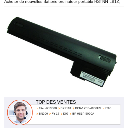
Acheter de nouvelles Batterie ordinateur portable HSTNN-LB1Z,
de haute qualité et à bas prix!
TOP DES VENTES
Titan-P13000
BP2101
BCR-1P6S-4000HS
LT60
BN200
FY-17
D07
BP-6S1P-5000A