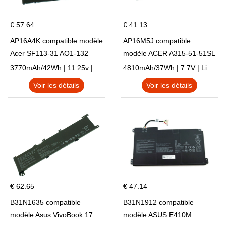
€ 57.64
€ 41.13
AP16A4K compatible modèle
AP16M5J compatible
Acer SF113-31 AO1-132
modèle ACER A315-51-51SL
NE132
N17Q1 SERIES
3770mAh/42Wh | 11.25v | Li-ion ...
4810mAh/37Wh | 7.7V | Li-ion ...
Voir les détails
Voir les détails
€ 62.65
€ 47.14
B31N1635 compatible
B31N1912 compatible
modèle Asus VivoBook 17
modèle ASUS E410M