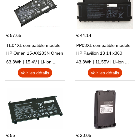
€ 57.65
€ 44.14
TE04XL compatible modèle
PP03XL compatible modèle
HP Omen 15-AX203N Omen
HP Pavilion 13 14 x360
15 Series Pavilion 15 Series
L83388-AC1 L83388-421
63.3Wh | 15.4V | Li-ion ...
43.3Wh | 11.55V | Li-ion ...
HSTNN-LB8S M01118-421
Voir les détails
Voir les détails
M01144-005 13-BB 14-DV
14-DK 15-EH HSTNN-DB9X
€ 55
€ 23.05