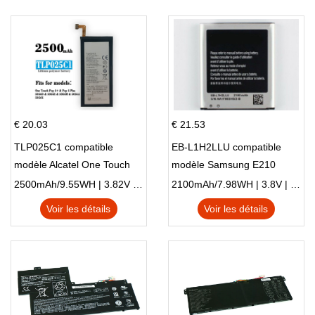
€ 20.03
€ 21.53
TLP025C1 compatible
EB-L1H2LLU compatible
modèle Alcatel One Touch
modèle Samsung E210
Pop 4 Plus OT-5056D
E210K i939
2500mAh/9.55WH | 3.82V | Li-ion ...
2100mAh/7.98WH | 3.8V | Li-ion ...
Voir les détails
Voir les détails