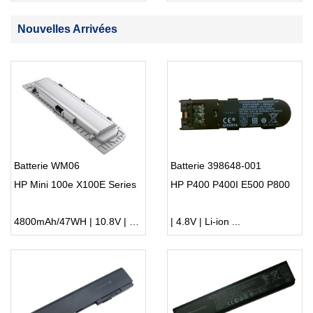
Nouvelles Arrivées
Batterie WM06
Batterie 398648-001
HP Mini 100e X100E Series
HP P400 P400I E500 P800
4800mAh/47WH | 10.8V | Li-ion ...
| 4.8V | Li-ion ...