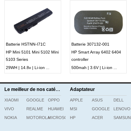
Batterie HSTNN-I71C
Batterie 307132-001
HP Mini 5101 Mini 5102 Mini
HP Smart Array 6402 6404
5103 Series
controller
29WH | 14.8v | Li-ion ...
500mah | 3.6V | Li-ion ...
Le meilleur de nos catégories
Adaptateur
XIAOMI
GOOGLE
OPPO
APPLE
ASUS
DELL
VIVO
REALME
HUAWEI
MSI
GOOGLE
LENOVO
NOKIA
MOTOROLA
MICROSOFT
HP
ACER
SAMSU