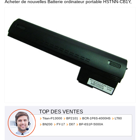
Acheter de nouvelles Batterie ordinateur portable HSTNN-CB1Y,
de haute qualité et à bas prix!
TOP DES VENTES
Titan-P13000
BP2101
BCR-1P6S-4000HS
LT60
BN200
FY-17
D07
BP-6S1P-5000A