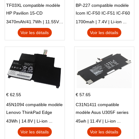
TF03XL compatible modèle
BP-227 compatible modèle
HP Pavilion 15-CD
Icom IC-F50 IC-F51 IC-F60
IC-F61 IC-M87
3470mAh/41.7Wh | 11.55V | Li-ion ...
1700mah | 7.4V | Li-ion ...
Voir les détails
Voir les détails
€ 62.55
€ 57.65
45N1094 compatible modèle
C31N1411 compatible
Lenovo ThinkPad Edge
modèle Asus U305F series
S230u Twist
43Wh | 14.8V | Li-ion ...
45wh | 11.4V | Li-ion ...
Voir les détails
Voir les détails