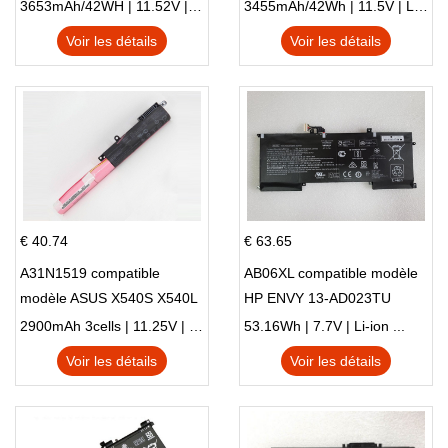
X705NC X705UA X705UV
E410MA L410MA
3653mAh/42WH | 11.52V | Li-ion ...
3455mAh/42Wh | 11.5V | Li-ion ...
X705UN X705UD
Voir les détails
Voir les détails
€ 40.74
€ 63.65
A31N1519 compatible
AB06XL compatible modèle
modèle ASUS X540S X540L
HP ENVY 13-AD023TU
X540LA-SI302 X540SA
HSTNN-DB8C 921438-855
2900mAh 3cells | 11.25V | Li-ion ...
53.16Wh | 7.7V | Li-ion ...
X540S
TPN-I128
Voir les détails
Voir les détails