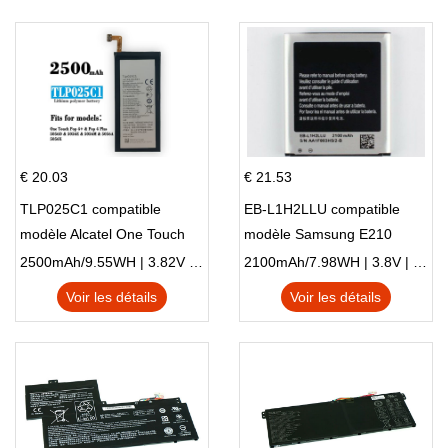
€ 20.03
€ 21.53
TLP025C1 compatible
EB-L1H2LLU compatible
modèle Alcatel One Touch
modèle Samsung E210
Pop 4 Plus OT-5056D
E210K i939
2500mAh/9.55WH | 3.82V | Li-ion ...
2100mAh/7.98WH | 3.8V | Li-ion ...
Voir les détails
Voir les détails