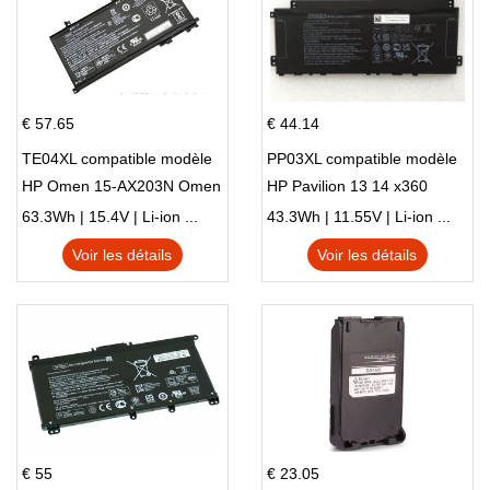
€ 57.65
€ 44.14
TE04XL compatible modèle
PP03XL compatible modèle
HP Omen 15-AX203N Omen
HP Pavilion 13 14 x360
15 Series Pavilion 15 Series
L83388-AC1 L83388-421
63.3Wh | 15.4V | Li-ion ...
43.3Wh | 11.55V | Li-ion ...
HSTNN-LB8S M01118-421
Voir les détails
Voir les détails
M01144-005 13-BB 14-DV
14-DK 15-EH HSTNN-DB9X
€ 55
€ 23.05