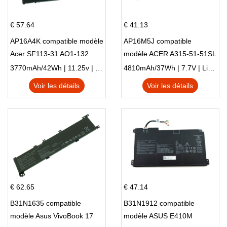
€ 57.64
€ 41.13
AP16A4K compatible modèle
AP16M5J compatible
Acer SF113-31 AO1-132
modèle ACER A315-51-51SL
NE132
N17Q1 SERIES
3770mAh/42Wh | 11.25v | Li-ion ...
4810mAh/37Wh | 7.7V | Li-ion ...
Voir les détails
Voir les détails
€ 62.65
€ 47.14
B31N1635 compatible
B31N1912 compatible
modèle Asus VivoBook 17
modèle ASUS E410M