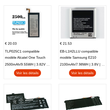
€ 20.03
€ 21.53
TLP025C1 compatible
EB-L1H2LLU compatible
modèle Alcatel One Touch
modèle Samsung E210
Pop 4 Plus OT-5056D
E210K i939
2500mAh/9.55WH | 3.82V | Li-ion ...
2100mAh/7.98WH | 3.8V | Li-ion ...
Voir les détails
Voir les détails