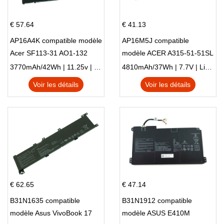
€ 57.64
€ 41.13
AP16A4K compatible modèle
AP16M5J compatible
Acer SF113-31 AO1-132
modèle ACER A315-51-51SL
NE132
N17Q1 SERIES
3770mAh/42Wh | 11.25v | Li-ion ...
4810mAh/37Wh | 7.7V | Li-ion ...
Voir les détails
Voir les détails
€ 62.65
€ 47.14
B31N1635 compatible
B31N1912 compatible
modèle Asus VivoBook 17
modèle ASUS E410M