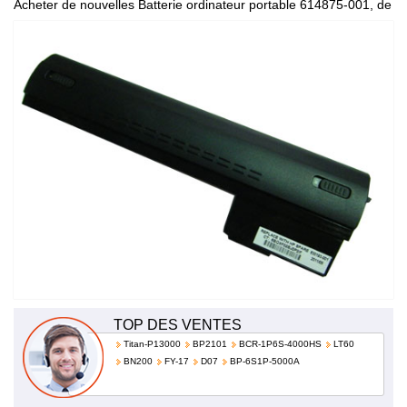
Acheter de nouvelles Batterie ordinateur portable 614875-001, de
haute qualité et à bas prix!
TOP DES VENTES
Titan-P13000
BP2101
BCR-1P6S-4000HS
LT60
BN200
FY-17
D07
BP-6S1P-5000A