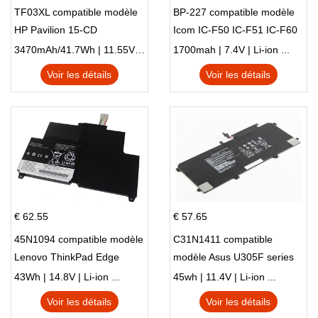
TF03XL compatible modèle
BP-227 compatible modèle
HP Pavilion 15-CD
Icom IC-F50 IC-F51 IC-F60
IC-F61 IC-M87
3470mAh/41.7Wh | 11.55V | Li-ion ...
1700mah | 7.4V | Li-ion ...
Voir les détails
Voir les détails
€ 62.55
€ 57.65
45N1094 compatible modèle
C31N1411 compatible
Lenovo ThinkPad Edge
modèle Asus U305F series
S230u Twist
43Wh | 14.8V | Li-ion ...
45wh | 11.4V | Li-ion ...
Voir les détails
Voir les détails