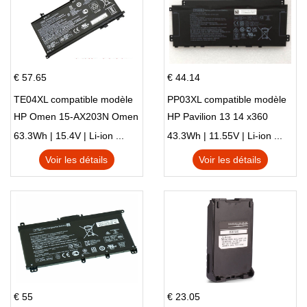
€ 57.65
€ 44.14
TE04XL compatible modèle
PP03XL compatible modèle
HP Omen 15-AX203N Omen
HP Pavilion 13 14 x360
15 Series Pavilion 15 Series
L83388-AC1 L83388-421
63.3Wh | 15.4V | Li-ion ...
43.3Wh | 11.55V | Li-ion ...
HSTNN-LB8S M01118-421
Voir les détails
Voir les détails
M01144-005 13-BB 14-DV
14-DK 15-EH HSTNN-DB9X
€ 55
€ 23.05