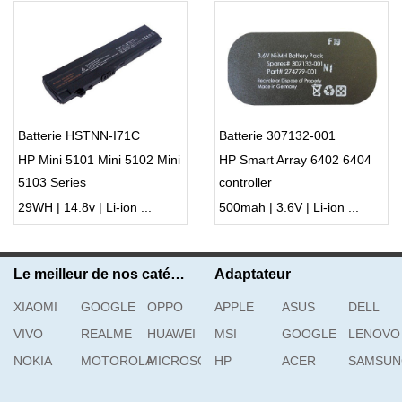
Batterie HSTNN-I71C
Batterie 307132-001
HP Mini 5101 Mini 5102 Mini
HP Smart Array 6402 6404
5103 Series
controller
29WH | 14.8v | Li-ion ...
500mah | 3.6V | Li-ion ...
Le meilleur de nos catégories
Adaptateur
XIAOMI
GOOGLE
OPPO
APPLE
ASUS
DELL
VIVO
REALME
HUAWEI
MSI
GOOGLE
LENOVO
NOKIA
MOTOROLA
MICROSOFT
HP
ACER
SAMSU