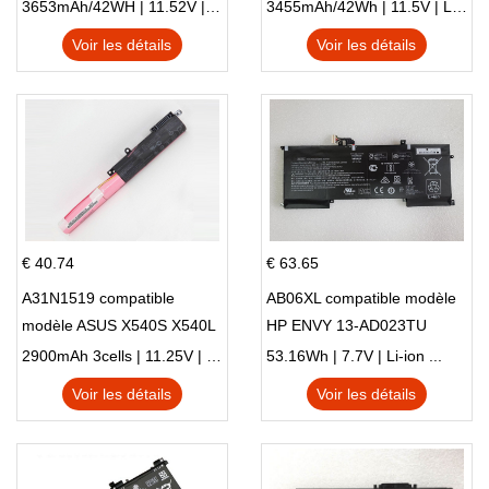
X705NC X705UA X705UV
E410MA L410MA
3653mAh/42WH | 11.52V | Li-ion ...
3455mAh/42Wh | 11.5V | Li-ion ...
X705UN X705UD
Voir les détails
Voir les détails
€ 40.74
€ 63.65
A31N1519 compatible
AB06XL compatible modèle
modèle ASUS X540S X540L
HP ENVY 13-AD023TU
X540LA-SI302 X540SA
HSTNN-DB8C 921438-855
2900mAh 3cells | 11.25V | Li-ion ...
53.16Wh | 7.7V | Li-ion ...
X540S
TPN-I128
Voir les détails
Voir les détails