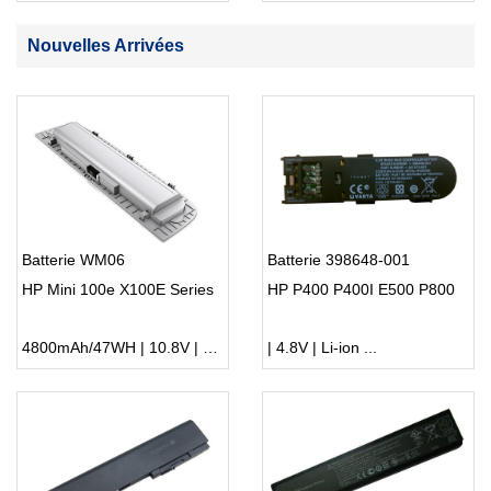
Nouvelles Arrivées
Batterie WM06
Batterie 398648-001
HP Mini 100e X100E Series
HP P400 P400I E500 P800
4800mAh/47WH | 10.8V | Li-ion ...
| 4.8V | Li-ion ...