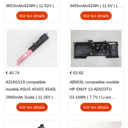
X705NC X705UA X705UV
E410MA L410MA
3653mAh/42WH | 11.52V | Li-ion ...
3455mAh/42Wh | 11.5V | Li-ion ...
X705UN X705UD
Voir les détails
Voir les détails
€ 40.74
€ 63.65
A31N1519 compatible
AB06XL compatible modèle
modèle ASUS X540S X540L
HP ENVY 13-AD023TU
X540LA-SI302 X540SA
HSTNN-DB8C 921438-855
2900mAh 3cells | 11.25V | Li-ion ...
53.16Wh | 7.7V | Li-ion ...
X540S
TPN-I128
Voir les détails
Voir les détails