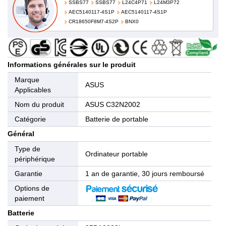
SSBS77
SSBS77
L24C4P71
L24M3P72
AEC5140117-4S1P
AEC5140117-4S1P
CR18650F8M7-4S2P
BNX0
Informations générales sur le produit
Marque
ASUS
Applicables
Nom du produit
ASUS C32N2002
Catégorie
Batterie de portable
Général
Type de
Ordinateur portable
périphérique
Garantie
1 an de garantie, 30 jours remboursé
Options de
paiement
Batterie