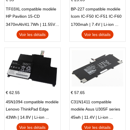
TF03XL compatible modèle
BP-227 compatible modèle
HP Pavilion 15-CD
Icom IC-F50 IC-F51 IC-F60
IC-F61 IC-M87
3470mAh/41.7Wh | 11.55V | Li-ion ...
1700mah | 7.4V | Li-ion ...
Voir les détails
Voir les détails
€ 62.55
€ 57.65
45N1094 compatible modèle
C31N1411 compatible
Lenovo ThinkPad Edge
modèle Asus U305F series
S230u Twist
43Wh | 14.8V | Li-ion ...
45wh | 11.4V | Li-ion ...
Voir les détails
Voir les détails