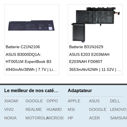
Batterie C21N2106
Batterie B31N1629
ASUS B3000DQ1A-
ASUS E203 E203MAH
HT0051M ExpertBook B3
E203NAH FD080T
4940mAh/38Wh | 7.7V | Li-ion ...
3653mAh/42Wh | 11.52V | Li-ion ...
Le meilleur de nos catégories
Adaptateur
XIAOMI
GOOGLE
OPPO
APPLE
ASUS
DELL
VIVO
REALME
HUAWEI
MSI
GOOGLE
LENOVO
NOKIA
MOTOROLA
MICROSOFT
HP
ACER
SAMSU