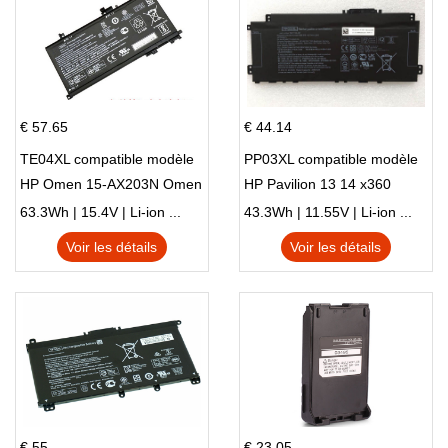
€ 57.65
€ 44.14
TE04XL compatible modèle
PP03XL compatible modèle
HP Omen 15-AX203N Omen
HP Pavilion 13 14 x360
15 Series Pavilion 15 Series
L83388-AC1 L83388-421
63.3Wh | 15.4V | Li-ion ...
43.3Wh | 11.55V | Li-ion ...
HSTNN-LB8S M01118-421
Voir les détails
Voir les détails
M01144-005 13-BB 14-DV
14-DK 15-EH HSTNN-DB9X
€ 55
€ 23.05