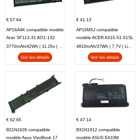
€ 57.64
€ 41.13
AP16A4K compatible modèle
AP16M5J compatible
Acer SF113-31 AO1-132
modèle ACER A315-51-51SL
NE132
N17Q1 SERIES
3770mAh/42Wh | 11.25v | Li-ion ...
4810mAh/37Wh | 7.7V | Li-ion ...
Voir les détails
Voir les détails
€ 62.65
€ 47.14
B31N1635 compatible
B31N1912 compatible
modèle Asus VivoBook 17
modèle ASUS E410M