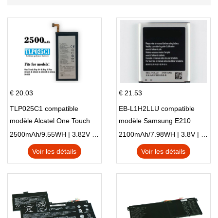
€ 20.03
€ 21.53
TLP025C1 compatible
EB-L1H2LLU compatible
modèle Alcatel One Touch
modèle Samsung E210
Pop 4 Plus OT-5056D
E210K i939
2500mAh/9.55WH | 3.82V | Li-ion ...
2100mAh/7.98WH | 3.8V | Li-ion ...
Voir les détails
Voir les détails