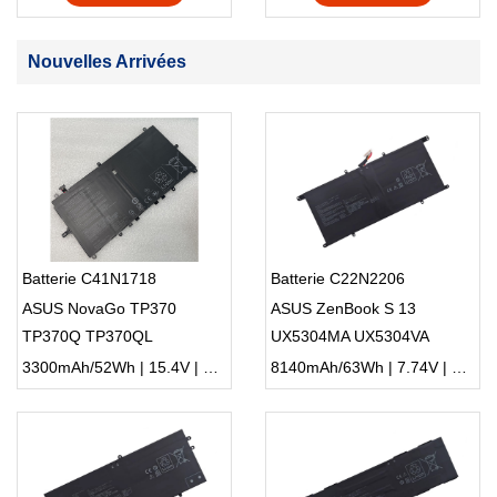
Nouvelles Arrivées
Batterie C41N1718
Batterie C22N2206
ASUS NovaGo TP370
ASUS ZenBook S 13
TP370Q TP370QL
UX5304MA UX5304VA
3300mAh/52Wh | 15.4V | Li-ion ...
8140mAh/63Wh | 7.74V | Li-ion ...