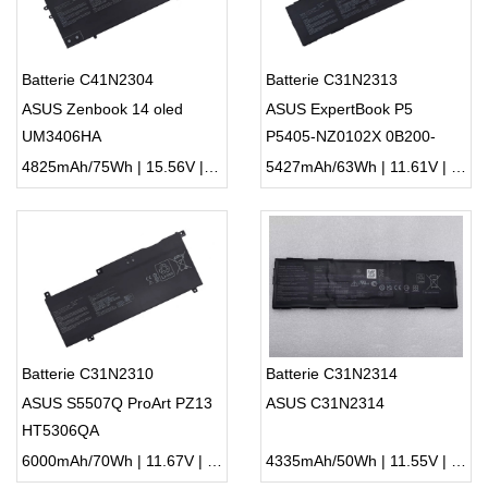
Batterie C41N2304
Batterie C31N2313
ASUS Zenbook 14 oled
ASUS ExpertBook P5
UM3406HA
P5405-NZ0102X 0B200-
04580000
4825mAh/75Wh | 15.56V | Li-ion ...
5427mAh/63Wh | 11.61V | Li-ion ...
Batterie C31N2310
Batterie C31N2314
ASUS S5507Q ProArt PZ13
ASUS C31N2314
HT5306QA
6000mAh/70Wh | 11.67V | Li-ion ...
4335mAh/50Wh | 11.55V | Li-ion ...