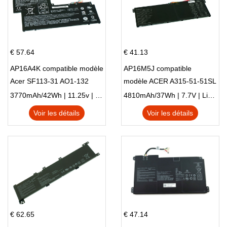
€ 57.64
€ 41.13
AP16A4K compatible modèle
AP16M5J compatible
Acer SF113-31 AO1-132
modèle ACER A315-51-51SL
NE132
N17Q1 SERIES
3770mAh/42Wh | 11.25v | Li-ion ...
4810mAh/37Wh | 7.7V | Li-ion ...
Voir les détails
Voir les détails
€ 62.65
€ 47.14