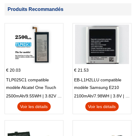
Produits Recommandés
€ 20.03
€ 21.53
TLP025C1 compatible
EB-L1H2LLU compatible
modèle Alcatel One Touch
modèle Samsung E210
Pop 4 Plus OT-5056D
E210K i939
2500mAh/9.55WH | 3.82V | Li-ion ...
2100mAh/7.98WH | 3.8V | Li-ion ...
Voir les détails
Voir les détails