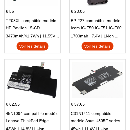
€ 55
€ 23.05
TF03XL compatible modèle
BP-227 compatible modèle
HP Pavilion 15-CD
Icom IC-F50 IC-F51 IC-F60
IC-F61 IC-M87
3470mAh/41.7Wh | 11.55V | Li-ion ...
1700mah | 7.4V | Li-ion ...
Voir les détails
Voir les détails
€ 62.55
€ 57.65
45N1094 compatible modèle
C31N1411 compatible
Lenovo ThinkPad Edge
modèle Asus U305F series
S230u Twist
43Wh | 14.8V | Li-ion ...
45wh | 11.4V | Li-ion ...