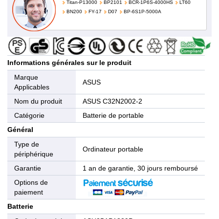
Titan-P13000
BP2101
BCR-1P6S-4000HS
LT60
BN200
FY-17
D07
BP-6S1P-5000A
Informations générales sur le produit
Marque
ASUS
Applicables
Nom du produit
ASUS C32N2002-2
Catégorie
Batterie de portable
Général
Type de
Ordinateur portable
périphérique
Garantie
1 an de garantie, 30 jours remboursé
Options de
paiement
Batterie