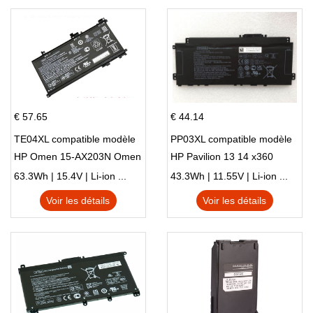
€ 57.65
€ 44.14
TE04XL compatible modèle
PP03XL compatible modèle
HP Omen 15-AX203N Omen
HP Pavilion 13 14 x360
15 Series Pavilion 15 Series
L83388-AC1 L83388-421
63.3Wh | 15.4V | Li-ion ...
43.3Wh | 11.55V | Li-ion ...
HSTNN-LB8S M01118-421
Voir les détails
Voir les détails
M01144-005 13-BB 14-DV
14-DK 15-EH HSTNN-DB9X