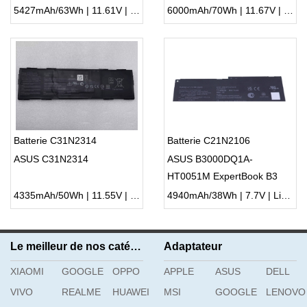
04580000
5427mAh/63Wh | 11.61V | Li-ion ...
6000mAh/70Wh | 11.67V | Li-ion ...
Batterie C31N2314
Batterie C21N2106
ASUS C31N2314
ASUS B3000DQ1A-
HT0051M ExpertBook B3
4335mAh/50Wh | 11.55V | Li-ion ...
4940mAh/38Wh | 7.7V | Li-ion ...
Le meilleur de nos catégories
Adaptateur
XIAOMI
GOOGLE
OPPO
APPLE
ASUS
DELL
VIVO
REALME
HUAWEI
MSI
GOOGLE
LENOVO