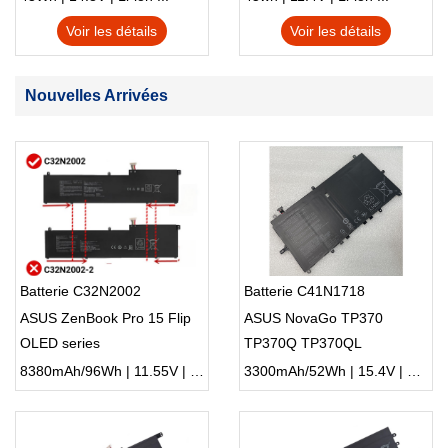
Voir les détails
Voir les détails
Nouvelles Arrivées
Batterie C32N2002
Batterie C41N1718
ASUS ZenBook Pro 15 Flip
ASUS NovaGo TP370
OLED series
TP370Q TP370QL
8380mAh/96Wh | 11.55V | Li-ion ...
3300mAh/52Wh | 15.4V | Li-ion ...