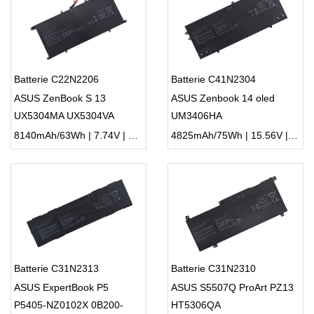
Batterie C22N2206
Batterie C41N2304
ASUS ZenBook S 13
ASUS Zenbook 14 oled
UX5304MA UX5304VA
UM3406HA
8140mAh/63Wh | 7.74V | Li-ion ...
4825mAh/75Wh | 15.56V | Li-ion ...
Batterie C31N2313
Batterie C31N2310
ASUS ExpertBook P5
ASUS S5507Q ProArt PZ13
P5405-NZ0102X 0B200-
HT5306QA