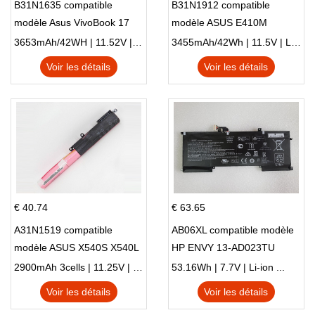
B31N1635 compatible
B31N1912 compatible
modèle Asus VivoBook 17
modèle ASUS E410M
X705NC X705UA X705UV
E410MA L410MA
3653mAh/42WH | 11.52V | Li-ion ...
3455mAh/42Wh | 11.5V | Li-ion ...
X705UN X705UD
Voir les détails
Voir les détails
€ 40.74
€ 63.65
A31N1519 compatible
AB06XL compatible modèle
modèle ASUS X540S X540L
HP ENVY 13-AD023TU
X540LA-SI302 X540SA
HSTNN-DB8C 921438-855
2900mAh 3cells | 11.25V | Li-ion ...
53.16Wh | 7.7V | Li-ion ...
X540S
TPN-I128
Voir les détails
Voir les détails