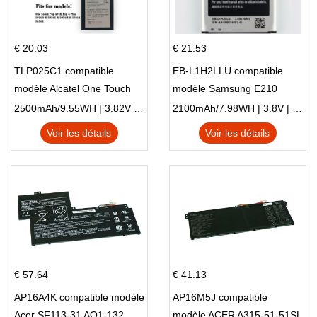
€ 20.03
€ 21.53
TLP025C1 compatible
EB-L1H2LLU compatible
modèle Alcatel One Touch
modèle Samsung E210
Pop 4 Plus OT-5056D
E210K i939
2500mAh/9.55WH | 3.82V | Li-ion ...
2100mAh/7.98WH | 3.8V | Li-ion ...
Voir les détails
Voir les détails
€ 57.64
€ 41.13
AP16A4K compatible modèle
AP16M5J compatible
Acer SF113-31 AO1-132
modèle ACER A315-51-51SL