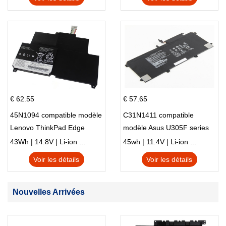
€ 62.55
€ 57.65
45N1094 compatible modèle
C31N1411 compatible
Lenovo ThinkPad Edge
modèle Asus U305F series
S230u Twist
43Wh | 14.8V | Li-ion ...
45wh | 11.4V | Li-ion ...
Voir les détails
Voir les détails
Nouvelles Arrivées