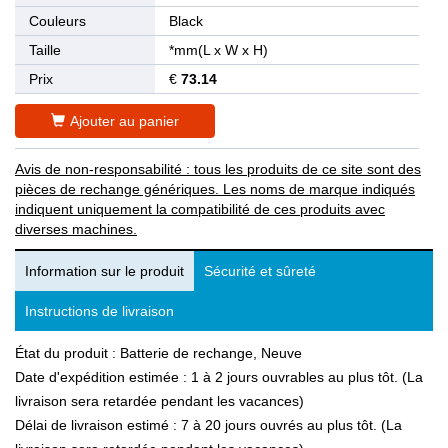
Couleurs
Black
Taille
*mm(L x W x H)
Prix
€
73.14
Ajouter au panier
Avis de non-responsabilité : tous les produits de ce site sont des
pièces de rechange génériques. Les noms de marque indiqués
indiquent uniquement la compatibilité de ces produits avec
diverses machines.
Information sur le produit
Sécurité et sûreté
Instructions de livraison
État du produit : Batterie de rechange, Neuve
Date d'expédition estimée : 1 à 2 jours ouvrables au plus tôt. (La
livraison sera retardée pendant les vacances)
Délai de livraison estimé : 7 à 20 jours ouvrés au plus tôt. (La