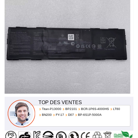
haute qualité et à bas prix!
TOP DES VENTES
Titan-P13000
BP2101
BCR-1P6S-4000HS
LT60
BN200
FY-17
D07
BP-6S1P-5000A