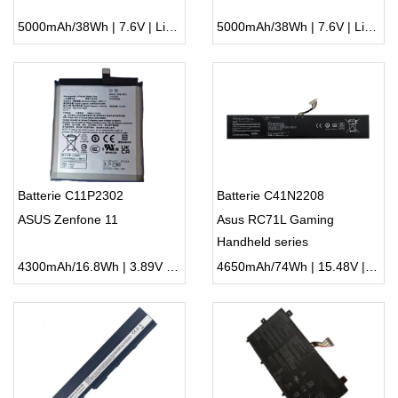
5000mAh/38Wh | 7.6V | Li-ion ...
5000mAh/38Wh | 7.6V | Li-ion ...
Batterie C11P2302
Batterie C41N2208
ASUS Zenfone 11
Asus RC71L Gaming
Handheld series
4300mAh/16.8Wh | 3.89V | Li-ion ...
4650mAh/74Wh | 15.48V | Li-ion ...