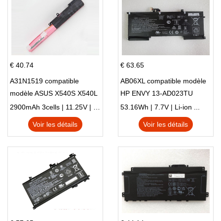
€ 40.74
€ 63.65
A31N1519 compatible
AB06XL compatible modèle
modèle ASUS X540S X540L
HP ENVY 13-AD023TU
X540LA-SI302 X540SA
HSTNN-DB8C 921438-855
2900mAh 3cells | 11.25V | Li-ion ...
53.16Wh | 7.7V | Li-ion ...
X540S
TPN-I128
Voir les détails
Voir les détails