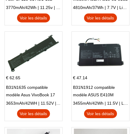
NE132
N17Q1 SERIES
3770mAh/42Wh | 11.25v | Li-ion ...
4810mAh/37Wh | 7.7V | Li-ion ...
Voir les détails
Voir les détails
€ 62.65
€ 47.14
B31N1635 compatible
B31N1912 compatible
modèle Asus VivoBook 17
modèle ASUS E410M
X705NC X705UA X705UV
E410MA L410MA
3653mAh/42WH | 11.52V | Li-ion ...
3455mAh/42Wh | 11.5V | Li-ion ...
X705UN X705UD
Voir les détails
Voir les détails