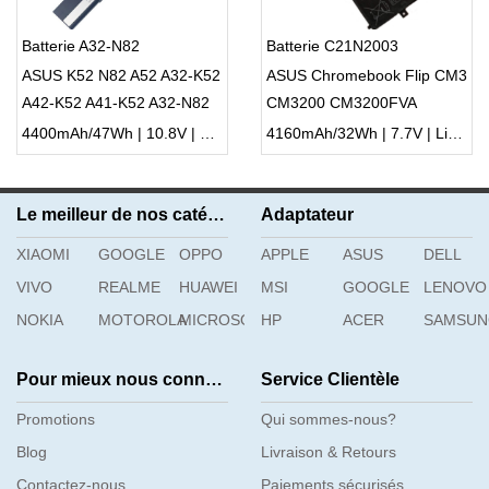
Batterie A32-N82
Batterie C21N2003
ASUS K52 N82 A52 A32-K52
ASUS Chromebook Flip CM3
A42-K52 A41-K52 A32-N82
CM3200 CM3200FVA
4400mAh/47Wh | 10.8V | Li-ion ...
4160mAh/32Wh | 7.7V | Li-ion ...
Le meilleur de nos catégories
Adaptateur
XIAOMI
GOOGLE
OPPO
APPLE
ASUS
DELL
VIVO
REALME
HUAWEI
MSI
GOOGLE
LENOVO
NOKIA
MOTOROLA
MICROSOFT
HP
ACER
SAMSU
Pour mieux nous connaître
Service Clientèle
Promotions
Qui sommes-nous?
Blog
Livraison & Retours
Contactez-nous
Paiements sécurisés