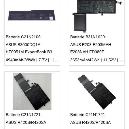
Batterie C21N2106
Batterie B31N1629
ASUS B3000DQ1A-
ASUS E203 E203MAH
HT0051M ExpertBook B3
E203NAH FD080T
4940mAh/38Wh | 7.7V | Li-ion ...
3653mAh/42Wh | 11.52V | Li-ion ...
Batterie C21N1721
Batterie C21N1721
ASUS R420S/R420SA
ASUS R420S/R420SA