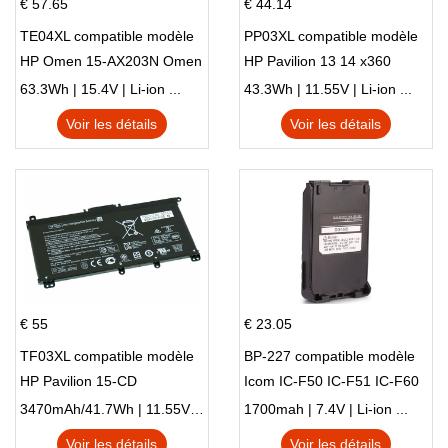
€ 57.65
€ 44.14
TE04XL compatible modèle
PP03XL compatible modèle
HP Omen 15-AX203N Omen
HP Pavilion 13 14 x360
15 Series Pavilion 15 Series
L83388-AC1 L83388-421
63.3Wh | 15.4V | Li-ion ...
43.3Wh | 11.55V | Li-ion ...
HSTNN-LB8S M01118-421
Voir les détails
Voir les détails
M01144-005 13-BB 14-DV
14-DK 15-EH HSTNN-DB9X
€ 55
€ 23.05
TF03XL compatible modèle
BP-227 compatible modèle
HP Pavilion 15-CD
Icom IC-F50 IC-F51 IC-F60
IC-F61 IC-M87
3470mAh/41.7Wh | 11.55V | Li-ion ...
1700mah | 7.4V | Li-ion ...
Voir les détails
Voir les détails