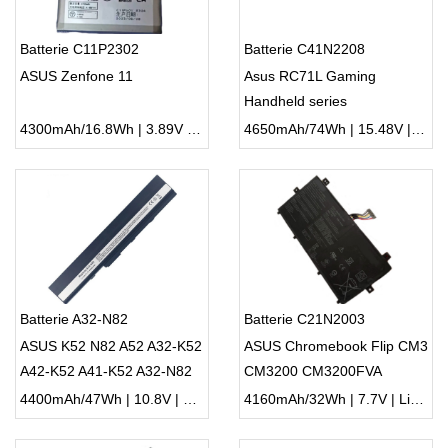
Batterie C11P2302
Batterie C41N2208
ASUS Zenfone 11
Asus RC71L Gaming
Handheld series
4300mAh/16.8Wh | 3.89V | Li-ion ...
4650mAh/74Wh | 15.48V | Li-ion ...
Batterie A32-N82
Batterie C21N2003
ASUS K52 N82 A52 A32-K52
ASUS Chromebook Flip CM3
A42-K52 A41-K52 A32-N82
CM3200 CM3200FVA
4400mAh/47Wh | 10.8V | Li-ion ...
4160mAh/32Wh | 7.7V | Li-ion ...