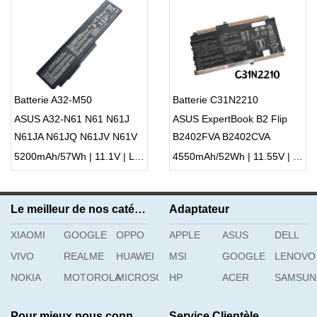
Batterie A32-M50
Batterie C31N2210
ASUS A32-N61 N61 N61J
ASUS ExpertBook B2 Flip
N61JA N61JQ N61JV N61V
B2402FVA B2402CVA
Notebook
5200mAh/57Wh | 11.1V | Li-ion ...
4550mAh/52Wh | 11.55V | Li-ion ...
Le meilleur de nos catégories
Adaptateur
XIAOMI
GOOGLE
OPPO
APPLE
ASUS
DELL
VIVO
REALME
HUAWEI
MSI
GOOGLE
LENOVO
NOKIA
MOTOROLA
MICROSOFT
HP
ACER
SAMSU
Pour mieux nous connaître
Service Clientèle