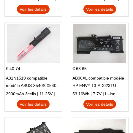
X705UN X705UD
Voir les détails
Voir les détails
€ 40.74
€ 63.65
A31N1519 compatible
AB06XL compatible modèle
modèle ASUS X540S X540L
HP ENVY 13-AD023TU
X540LA-SI302 X540SA
HSTNN-DB8C 921438-855
2900mAh 3cells | 11.25V | Li-ion ...
53.16Wh | 7.7V | Li-ion ...
X540S
TPN-I128
Voir les détails
Voir les détails