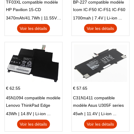
TF03XL compatible modèle
BP-227 compatible modèle
HP Pavilion 15-CD
Icom IC-F50 IC-F51 IC-F60
IC-F61 IC-M87
3470mAh/41.7Wh | 11.55V | Li-ion ...
1700mah | 7.4V | Li-ion ...
Voir les détails
Voir les détails
€ 62.55
€ 57.65
45N1094 compatible modèle
C31N1411 compatible
Lenovo ThinkPad Edge
modèle Asus U305F series
S230u Twist
43Wh | 14.8V | Li-ion ...
45wh | 11.4V | Li-ion ...
Voir les détails
Voir les détails