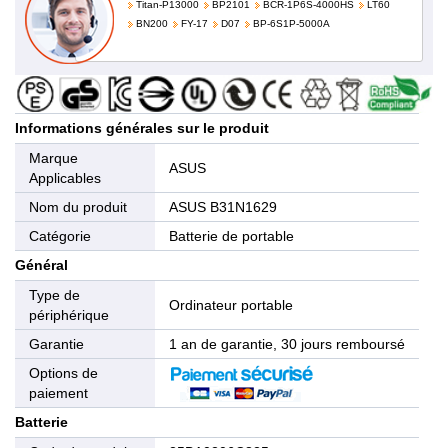
Titan-P13000
BP2101
BCR-1P6S-4000HS
LT60
BN200
FY-17
D07
BP-6S1P-5000A
Informations générales sur le produit
Marque
ASUS
Applicables
Nom du produit
ASUS B31N1629
Catégorie
Batterie de portable
Général
Type de
Ordinateur portable
périphérique
Garantie
1 an de garantie, 30 jours remboursé
Options de
paiement
Batterie