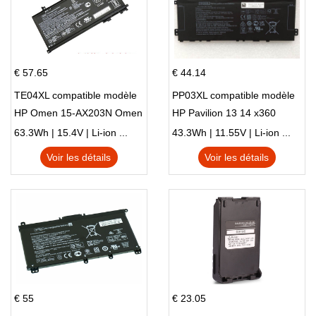
€ 57.65
€ 44.14
TE04XL compatible modèle
PP03XL compatible modèle
HP Omen 15-AX203N Omen
HP Pavilion 13 14 x360
15 Series Pavilion 15 Series
L83388-AC1 L83388-421
63.3Wh | 15.4V | Li-ion ...
43.3Wh | 11.55V | Li-ion ...
HSTNN-LB8S M01118-421
Voir les détails
Voir les détails
M01144-005 13-BB 14-DV
14-DK 15-EH HSTNN-DB9X
€ 55
€ 23.05