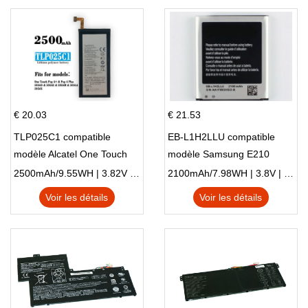
€ 20.03
€ 21.53
TLP025C1 compatible
EB-L1H2LLU compatible
modèle Alcatel One Touch
modèle Samsung E210
Pop 4 Plus OT-5056D
E210K i939
2500mAh/9.55WH | 3.82V | Li-ion ...
2100mAh/7.98WH | 3.8V | Li-ion ...
Voir les détails
Voir les détails