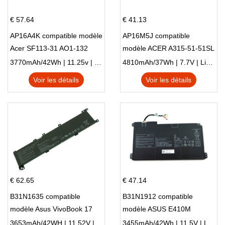
€ 57.64
€ 41.13
AP16A4K compatible modèle
AP16M5J compatible
Acer SF113-31 AO1-132
modèle ACER A315-51-51SL
NE132
N17Q1 SERIES
3770mAh/42Wh | 11.25v | Li-ion ...
4810mAh/37Wh | 7.7V | Li-ion ...
Voir les détails
Voir les détails
€ 62.65
€ 47.14
B31N1635 compatible
B31N1912 compatible
modèle Asus VivoBook 17
modèle ASUS E410M
X705NC X705UA X705UV
E410MA L410MA
3653mAh/42WH | 11.52V | Li-ion ...
3455mAh/42Wh | 11.5V | Li-ion ...