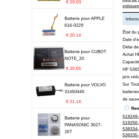
€ 20.03
indiquen
Batterie pour APPLE
Informa
616-0229
État du 
€ 20.14
Date d'e
Délai de
Batterie pour CUBOT
Achat H
NOTE_20
Capacité
€ 20.65
HP 53833
prix rédu
Sur Tout
Batterie pour VOLVO
31450445
batterie
de sauv
€ 21.14
Rem
519249
Batterie pour
519250
PANASONIC 3027-
538334
26T
538335