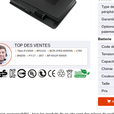
Type d
périphé
Garanti
Options
paieme
Batterie
TOP DES VENTES
Code de
Titan-P13000
BP2101
BCR-1P6S-4000HS
LT60
Tensio
BN200
FY-17
D07
BP-6S1P-5000A
Capaci
Chimie
Couleu
Taille
Prix
A
non-responsabilité : tous les produits de ce site sont des pièces de 