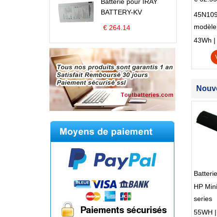
Batterie pour IRAY
BATTERY-KV
45N109
modèle
€ 264.14
Edge S
43Wh | 1
Nouve
Batter
HP Min
series
55WH | 1