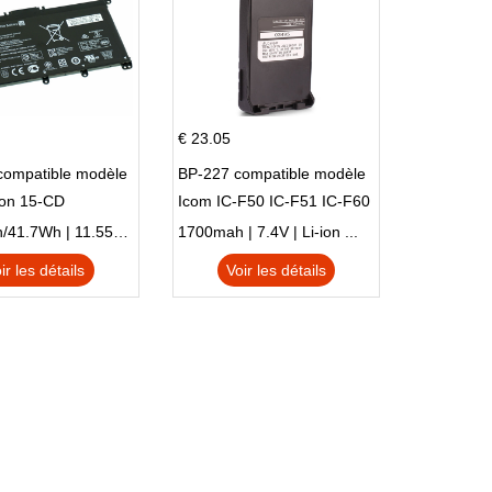
€ 23.05
compatible modèle
BP-227 compatible modèle
ion 15-CD
Icom IC-F50 IC-F51 IC-F60
IC-F61 IC-M87
3470mAh/41.7Wh | 11.55V | Li-ion ...
1700mah | 7.4V | Li-ion ...
ir les détails
Voir les détails