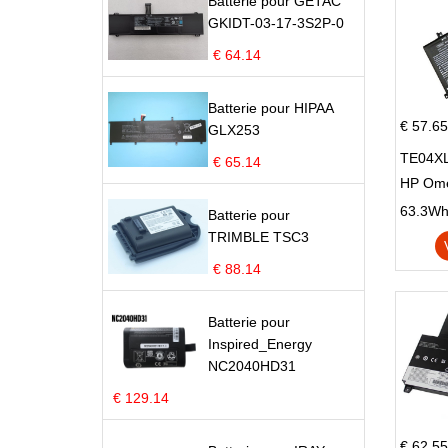
Batterie pour GETAC
GKIDT-03-17-3S2P-0
€ 64.14
Batterie pour HIPAA
€ 57.65
GLX253
TE04XL
€ 65.14
HP Om
Omen 15
63.3Wh |
Batterie pour
Series
TRIMBLE TSC3
€ 88.14
Batterie pour
Inspired_Energy
NC2040HD31
€ 129.14
€ 62.55