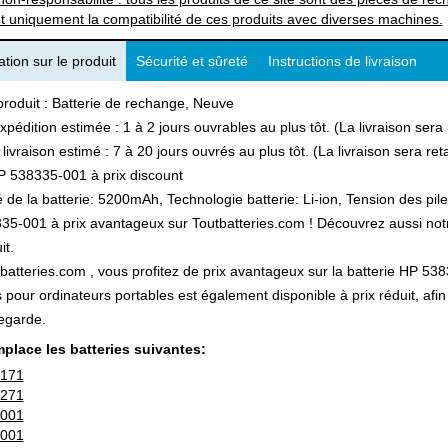
t uniquement la compatibilité de ces produits avec diverses machines.
tion sur le produit
Sécurité et sûreté
Instructions de livraison
produit : Batterie de rechange, Neuve
xpédition estimée : 1 à 2 jours ouvrables au plus tôt. (La livraison ser
 livraison estimé : 7 à 20 jours ouvrés au plus tôt. (La livraison sera r
P 538335-001 à prix discount
 de la batterie: 5200mAh, Technologie batterie: Li-ion, Tension des pile
5-001 à prix avantageux sur Toutbatteries.com ! Découvrez aussi notre 
it.
batteries.com , vous profitez de prix avantageux sur la batterie HP 5383
s pour ordinateurs portables est également disponible à prix réduit, a
egarde.
place les batteries suivantes:
-171
-271
-001
-001