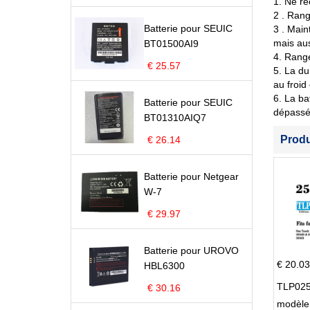
1. Ne re
2 . Rang
Batterie pour SEUIC
3 . Main
mais aus
BT01500AI9
4. Range
€ 25.57
5. La du
au froid
6. La ba
Batterie pour SEUIC
dépassé 
BT01310AIQ7
Prod
€ 26.14
Batterie pour Netgear
W-7
€ 29.97
Batterie pour UROVO
€ 20.03
HBL6300
TLP025
€ 30.16
modèle 