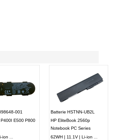
 398648-001
Batterie HSTNN-UB2L
 P400I E500 P800
HP EliteBook 2560p
Notebook PC Series
i-ion ...
62WH | 11.1V | Li-ion ...