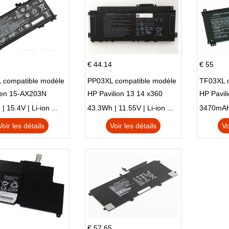
€ 44.14
€ 55
 compatible modèle
PP03XL compatible modèle
TF03XL 
en 15-AX203N
HP Pavilion 13 14 x360
HP Pavil
 Series Pavilion 15
L83388-AC1 L83388-421
 15.4V | Li-ion ...
43.3Wh | 11.55V | Li-ion ...
HSTNN-LB8S M01118-421
Voir les détails
Voir les détails
Vo
M01144-005 13-BB 14-DV
14-DK 15-EH HSTNN-DB9X
€ 57.65