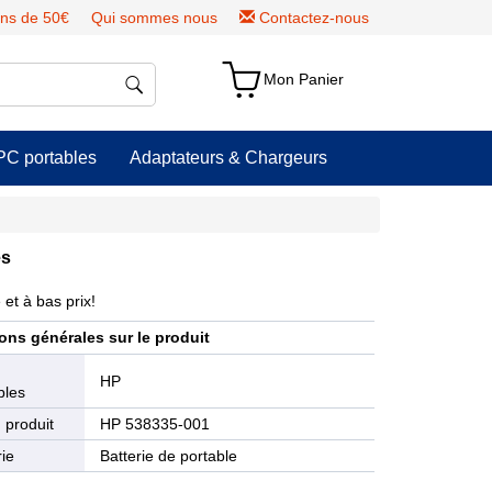
ns de 50€
Qui sommes nous
Contactez-nous
Mon Panier
PC portables
Adaptateurs & Chargeurs
es
et à bas prix!
ons générales sur le produit
e
HP
bles
 produit
HP 538335-001
ie
Batterie de portable