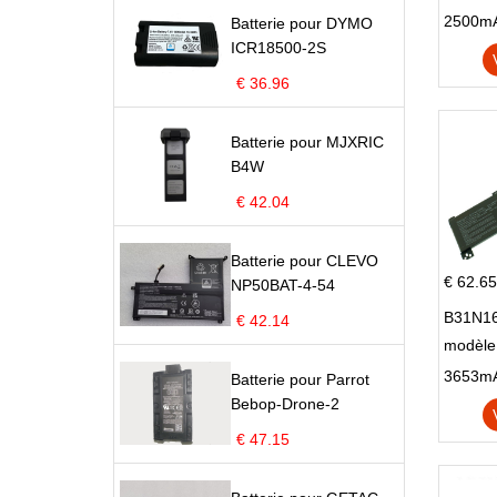
Pop 4 
Batterie pour DYMO
ICR18500-2S
€ 36.96
Batterie pour MJXRIC
B4W
€ 42.04
Batterie pour CLEVO
€ 62.65
NP50BAT-4-54
B31N16
€ 42.14
modèle
X705N
Batterie pour Parrot
X705U
Bebop-Drone-2
€ 47.15