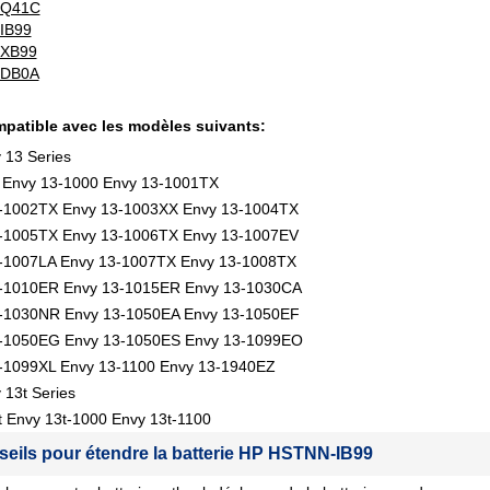
-Q41C
IB99
XB99
DB0A
patible avec les modèles suivants:
 13 Series
 Envy 13-1000 Envy 13-1001TX
-1002TX Envy 13-1003XX Envy 13-1004TX
-1005TX Envy 13-1006TX Envy 13-1007EV
-1007LA Envy 13-1007TX Envy 13-1008TX
-1010ER Envy 13-1015ER Envy 13-1030CA
-1030NR Envy 13-1050EA Envy 13-1050EF
-1050EG Envy 13-1050ES Envy 13-1099EO
-1099XL Envy 13-1100 Envy 13-1940EZ
 13t Series
t Envy 13t-1000 Envy 13t-1100
seils pour étendre la batterie HP HSTNN-IB99