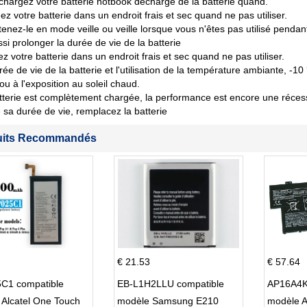
chargez votre batterie notbook décharge de la batterie quand.
ez votre batterie dans un endroit frais et sec quand ne pas utiliser.
tenez-le en mode veille ou veille lorsque vous n'êtes pas utilisé penda
si prolonger la durée de vie de la batterie
z votre batterie dans un endroit frais et sec quand ne pas utiliser.
rée de vie de la batterie et l'utilisation de la température ambiante, -10
 ou à l'exposition au soleil chaud.
tterie est complètement chargée, la performance est encore une récession
sa durée de vie, remplacez la batterie
uits Recommandés
€ 21.53
€ 57.64
C1 compatible
EB-L1H2LLU compatible
AP16A4K
Alcatel One Touch
modèle Samsung E210
modèle 