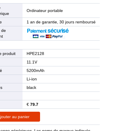
e
Ordinateur portable
rique
e
1 an de garantie, 30 jours remboursé
 de
nt
 produit
HPE2128
n
11.1V
té
5200mAh
Li-ion
rs
black
€
79.7
jouter au panier
rechange génériques. Les noms de marque indiqués