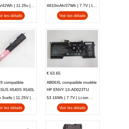
 NE132
51SL N17Q1 SERIES
3770mAh/42Wh | 11.25v | Li-ion ...
4810mAh/37Wh | 7.7V | Li-ion ...
ir les détails
Voir les détails
€ 63.65
9 compatible
AB06XL compatible modèle
ASUS X540S X540L
HP ENVY 13-AD023TU
SI302 X540SA
HSTNN-DB8C 921438-855
2900mAh 3cells | 11.25V | Li-ion ...
53.16Wh | 7.7V | Li-ion ...
TPN-I128
ir les détails
Voir les détails