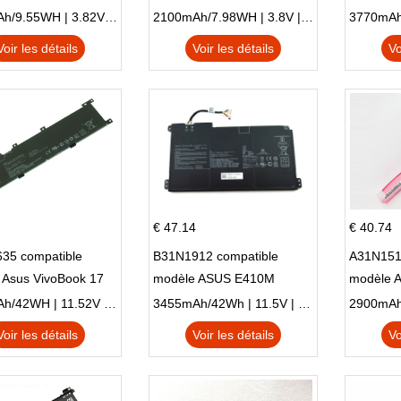
Plus OT-5056D
E210K i939
AO1-132
2500mAh/9.55WH | 3.82V | Li-ion ...
2100mAh/7.98WH | 3.8V | Li-ion ...
Voir les détails
Voir les détails
Vo
€ 47.14
€ 40.74
35 compatible
B31N1912 compatible
A31N151
 Asus VivoBook 17
modèle ASUS E410M
modèle 
C X705UA X705UV
E410MA L410MA
X540LA-
3653mAh/42WH | 11.52V | Li-ion ...
3455mAh/42Wh | 11.5V | Li-ion ...
N X705UD
X540S
Voir les détails
Voir les détails
Vo