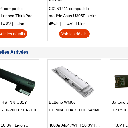
4 compatible
C31N1411 compatible
 Lenovo ThinkPad
modèle Asus U305F series
230u Twist
4.8V | Li-ion ...
45wh | 11.4V | Li-ion ...
Voir les détails
Voir les détails
lles Arrivées
ie HSTNN-CB1Y
Batterie WM06
Batterie
i 210-2000 210-2100
HP Mini 100e X100E Series
HP P400
0.8V | Li-ion ...
4800mAh/47WH | 10.8V | Li-ion ...
| 4.8V | L