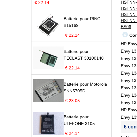
HSTNN
€ 22.14
HSTNN-
HSTNN-
Batterie pour RING
HSTNN-
B15169
BS06
€ 22.14
Com
HP Envy
Envy 13
Batterie pour
TECLAST 30100140
Envy 13
Envy 13
€ 22.14
Envy 13
Envy 13
Batterie pour Motorola
Envy 13
SNN5705D
Envy 13
€ 23.05
Envy 13
HP Envy
Batterie pour
Envy 13
ULEFONE 3105
6 con
€ 24.14