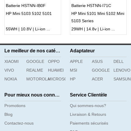
Batterie HSTNN-IB0F
Batterie HSTNN-I71C
HP Mini 5103 5102 5101
HP Mini 5101 Mini 5102 Mini
5103 Series
55WH | 10.8V | Li-ion ...
29WH | 14.8v | Li-ion ...
Le meilleur de nos catégories
Adaptateur
XIAOMI
GOOGLE
OPPO
APPLE
ASUS
DELL
VIVO
REALME
HUAWEI
MSI
GOOGLE
LENOVO
NOKIA
MOTOROLA
MICROSOFT
HP
ACER
SAMSU
Pour mieux nous connaître
Service Clientèle
Promotions
Qui sommes-nous?
Blog
Livraison & Retours
Contactez-nous
Paiements sécurisés