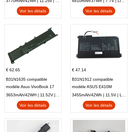
3770mAh/42Wh | 11.25v | Li-ion ...
4810mAh/37Wh | 7.7V | Li-ion ...
Voir les détails
Voir les détails
€ 62.65
€ 47.14
B31N1635 compatible
B31N1912 compatible
modèle Asus VivoBook 17
modèle ASUS E410M
X705NC X705UA X705UV
E410MA L410MA
3653mAh/42WH | 11.52V | Li-ion ...
3455mAh/42Wh | 11.5V | Li-ion ...
X705UN X705UD
Voir les détails
Voir les détails