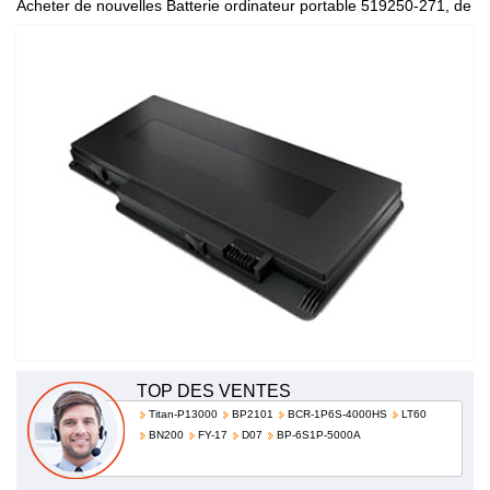
Acheter de nouvelles Batterie ordinateur portable 519250-271, de
haute qualité et à bas prix!
TOP DES VENTES
Titan-P13000
BP2101
BCR-1P6S-4000HS
LT60
BN200
FY-17
D07
BP-6S1P-5000A