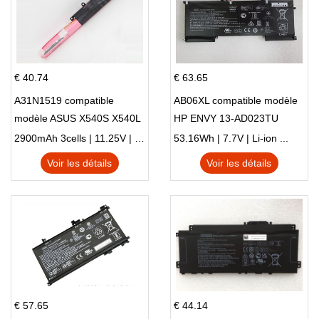
€ 40.74
€ 63.65
A31N1519 compatible
AB06XL compatible modèle
modèle ASUS X540S X540L
HP ENVY 13-AD023TU
X540LA-SI302 X540SA
HSTNN-DB8C 921438-855
2900mAh 3cells | 11.25V | Li-ion ...
53.16Wh | 7.7V | Li-ion ...
X540S
TPN-I128
Voir les détails
Voir les détails
€ 57.65
€ 44.14