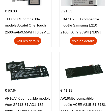
€ 20.03
€ 21.53
TLP025C1 compatible
EB-L1H2LLU compatible
modèle Alcatel One Touch
modèle Samsung E210
Pop 4 Plus OT-5056D
E210K i939
2500mAh/9.55WH | 3.82V | Li-ion ...
2100mAh/7.98WH | 3.8V | Li-ion ...
Voir les détails
Voir les détails
€ 57.64
€ 41.13
AP16A4K compatible modèle
AP16M5J compatible
Acer SF113-31 AO1-132
modèle ACER A315-51-51SL
NE132
N17Q1 SERIES