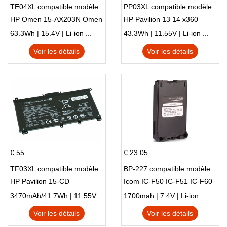
TE04XL compatible modèle
PP03XL compatible modèle
HP Omen 15-AX203N Omen
HP Pavilion 13 14 x360
15 Series Pavilion 15 Series
L83388-AC1 L83388-421
63.3Wh | 15.4V | Li-ion ...
43.3Wh | 11.55V | Li-ion ...
HSTNN-LB8S M01118-421
Voir les détails
Voir les détails
M01144-005 13-BB 14-DV
14-DK 15-EH HSTNN-DB9X
€ 55
€ 23.05
TF03XL compatible modèle
BP-227 compatible modèle
HP Pavilion 15-CD
Icom IC-F50 IC-F51 IC-F60
IC-F61 IC-M87
3470mAh/41.7Wh | 11.55V | Li-ion ...
1700mah | 7.4V | Li-ion ...
Voir les détails
Voir les détails