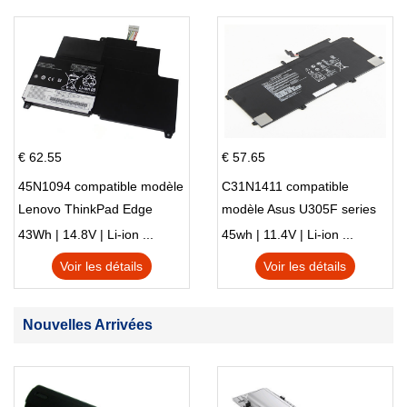
€ 62.55
€ 57.65
45N1094 compatible modèle
C31N1411 compatible
Lenovo ThinkPad Edge
modèle Asus U305F series
S230u Twist
43Wh | 14.8V | Li-ion ...
45wh | 11.4V | Li-ion ...
Voir les détails
Voir les détails
Nouvelles Arrivées