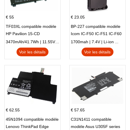
€ 55
€ 23.05
TF03XL compatible modèle
BP-227 compatible modèle
HP Pavilion 15-CD
Icom IC-F50 IC-F51 IC-F60
IC-F61 IC-M87
3470mAh/41.7Wh | 11.55V | Li-ion ...
1700mah | 7.4V | Li-ion ...
Voir les détails
Voir les détails
€ 62.55
€ 57.65
45N1094 compatible modèle
C31N1411 compatible
Lenovo ThinkPad Edge
modèle Asus U305F series