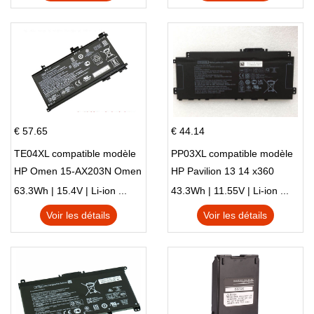
€ 57.65
€ 44.14
TE04XL compatible modèle
PP03XL compatible modèle
HP Omen 15-AX203N Omen
HP Pavilion 13 14 x360
15 Series Pavilion 15 Series
L83388-AC1 L83388-421
63.3Wh | 15.4V | Li-ion ...
43.3Wh | 11.55V | Li-ion ...
HSTNN-LB8S M01118-421
Voir les détails
Voir les détails
M01144-005 13-BB 14-DV
14-DK 15-EH HSTNN-DB9X