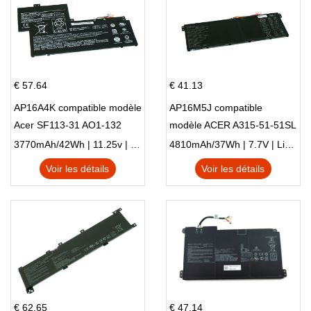
€ 57.64
€ 41.13
AP16A4K compatible modèle
AP16M5J compatible
Acer SF113-31 AO1-132
modèle ACER A315-51-51SL
NE132
N17Q1 SERIES
3770mAh/42Wh | 11.25v | Li-ion ...
4810mAh/37Wh | 7.7V | Li-ion ...
Voir les détails
Voir les détails
€ 62.65
€ 47.14