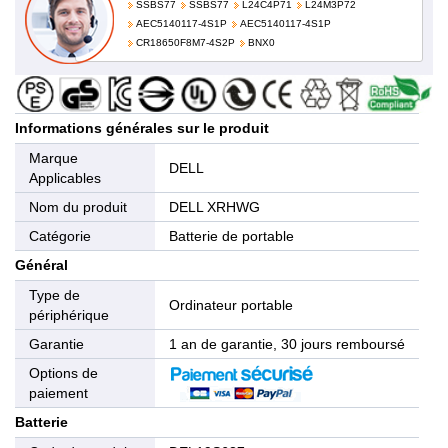
SSBS77
SSBS77
L24C4P71
L24M3P72
AEC5140117-4S1P
AEC5140117-4S1P
CR18650F8M7-4S2P
BNX0
Informations générales sur le produit
Marque
DELL
Applicables
Nom du produit
DELL XRHWG
Catégorie
Batterie de portable
Général
Type de
Ordinateur portable
périphérique
Garantie
1 an de garantie, 30 jours remboursé
Options de
paiement
Batterie