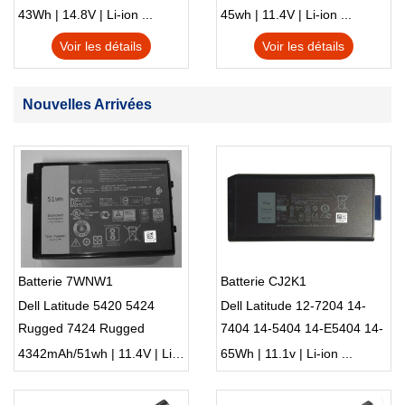
S230u Twist
43Wh | 14.8V | Li-ion ...
45wh | 11.4V | Li-ion ...
Voir les détails
Voir les détails
Nouvelles Arrivées
Batterie 7WNW1
Batterie CJ2K1
Dell Latitude 5420 5424
Dell Latitude 12-7204 14-
Rugged 7424 Rugged
7404 14-5404 14-E5404 14-
Notebook
E7404 (65Wh)
4342mAh/51wh | 11.4V | Li-ion ...
65Wh | 11.1v | Li-ion ...