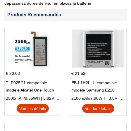
dépassé sa durée de vie, remplacez la batterie
Produits Recommandés
€ 20.03
€ 21.53
TLP025C1 compatible
EB-L1H2LLU compatible
modèle Alcatel One Touch
modèle Samsung E210
Pop 4 Plus OT-5056D
E210K i939
2500mAh/9.55WH | 3.82V | Li-ion ...
2100mAh/7.98WH | 3.8V | Li-ion ...
Voir les détails
Voir les détails