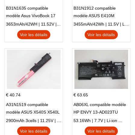
B31N1635 compatible
B31N1912 compatible
modèle Asus VivoBook 17
modèle ASUS E410M
X705NC X705UA X705UV
E410MA L410MA
3653mAh/42WH | 11.52V | Li-ion ...
3455mAh/42Wh | 11.5V | Li-ion ...
X705UN X705UD
Voir les détails
Voir les détails
€ 40.74
€ 63.65
A31N1519 compatible
AB06XL compatible modèle
modèle ASUS X540S X540L
HP ENVY 13-AD023TU
X540LA-SI302 X540SA
HSTNN-DB8C 921438-855
2900mAh 3cells | 11.25V | Li-ion ...
53.16Wh | 7.7V | Li-ion ...
X540S
TPN-I128
Voir les détails
Voir les détails