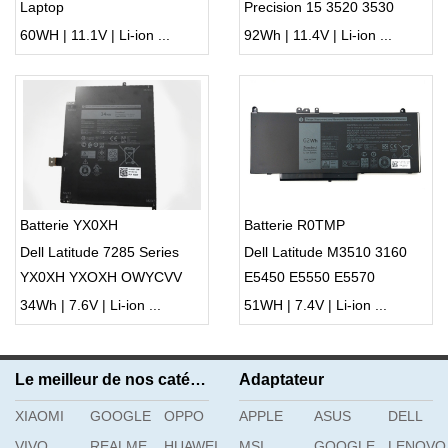
Laptop
Precision 15 3520 3530
Series Laptop
60WH | 11.1V | Li-ion ...
92Wh | 11.4V | Li-ion ...
Batterie YX0XH
Batterie R0TMP
Dell Latitude 7285 Series
Dell Latitude M3510 3160
YX0XH YXOXH OWYCVV
E5450 E5550 E5570
0WYCVV
34Wh | 7.6V | Li-ion ...
51WH | 7.4V | Li-ion ...
Le meilleur de nos catégories
Adaptateur
XIAOMI
GOOGLE
OPPO
APPLE
ASUS
DELL
VIVO
REALME
HUAWEI
MSI
GOOGLE
LENOVO