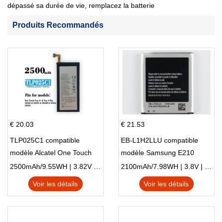
dépassé sa durée de vie, remplacez la batterie
Produits Recommandés
€ 20.03
€ 21.53
TLP025C1 compatible
EB-L1H2LLU compatible
modèle Alcatel One Touch
modèle Samsung E210
Pop 4 Plus OT-5056D
E210K i939
2500mAh/9.55WH | 3.82V | Li-ion ...
2100mAh/7.98WH | 3.8V | Li-ion ...
Voir les détails
Voir les détails