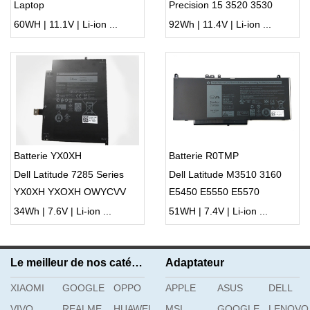
Laptop
Precision 15 3520 3530
Series Laptop
60WH | 11.1V | Li-ion ...
92Wh | 11.4V | Li-ion ...
Batterie YX0XH
Batterie R0TMP
Dell Latitude 7285 Series
Dell Latitude M3510 3160
YX0XH YXOXH OWYCVV
E5450 E5550 E5570
0WYCVV
34Wh | 7.6V | Li-ion ...
51WH | 7.4V | Li-ion ...
Le meilleur de nos catégories
Adaptateur
XIAOMI
GOOGLE
OPPO
APPLE
ASUS
DELL
VIVO
REALME
HUAWEI
MSI
GOOGLE
LENOVO