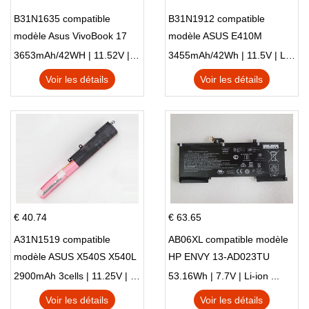
B31N1635 compatible
B31N1912 compatible
modèle Asus VivoBook 17
modèle ASUS E410M
X705NC X705UA X705UV
E410MA L410MA
3653mAh/42WH | 11.52V | Li-ion ...
3455mAh/42Wh | 11.5V | Li-ion ...
X705UN X705UD
Voir les détails
Voir les détails
€ 40.74
€ 63.65
A31N1519 compatible
AB06XL compatible modèle
modèle ASUS X540S X540L
HP ENVY 13-AD023TU
X540LA-SI302 X540SA
HSTNN-DB8C 921438-855
2900mAh 3cells | 11.25V | Li-ion ...
53.16Wh | 7.7V | Li-ion ...
X540S
TPN-I128
Voir les détails
Voir les détails