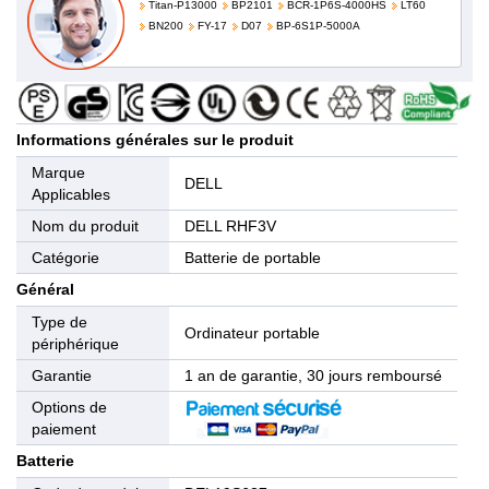
Titan-P13000
BP2101
BCR-1P6S-4000HS
LT60
BN200
FY-17
D07
BP-6S1P-5000A
Informations générales sur le produit
Marque
DELL
Applicables
Nom du produit
DELL RHF3V
Catégorie
Batterie de portable
Général
Type de
Ordinateur portable
périphérique
Garantie
1 an de garantie, 30 jours remboursé
Options de
paiement
Batterie