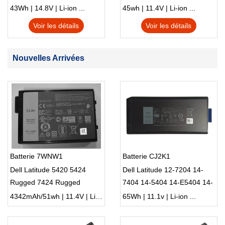
S230u Twist
43Wh | 14.8V | Li-ion ...
45wh | 11.4V | Li-ion ...
Voir les détails
Voir les détails
Nouvelles Arrivées
Batterie 7WNW1
Batterie CJ2K1
Dell Latitude 5420 5424
Dell Latitude 12-7204 14-
Rugged 7424 Rugged
7404 14-5404 14-E5404 14-
Notebook
E7404 (65Wh)
4342mAh/51wh | 11.4V | Li-ion ...
65Wh | 11.1v | Li-ion ...