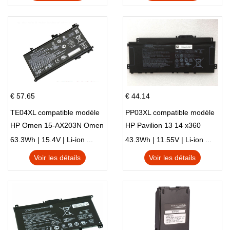
€ 57.65
€ 44.14
TE04XL compatible modèle
PP03XL compatible modèle
HP Omen 15-AX203N Omen
HP Pavilion 13 14 x360
15 Series Pavilion 15 Series
L83388-AC1 L83388-421
63.3Wh | 15.4V | Li-ion ...
43.3Wh | 11.55V | Li-ion ...
HSTNN-LB8S M01118-421
Voir les détails
Voir les détails
M01144-005 13-BB 14-DV
14-DK 15-EH HSTNN-DB9X