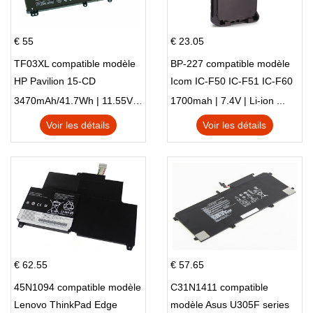
€ 55
€ 23.05
TF03XL compatible modèle
BP-227 compatible modèle
HP Pavilion 15-CD
Icom IC-F50 IC-F51 IC-F60
IC-F61 IC-M87
3470mAh/41.7Wh | 11.55V | Li-ion ...
1700mah | 7.4V | Li-ion ...
Voir les détails
Voir les détails
€ 62.55
€ 57.65
45N1094 compatible modèle
C31N1411 compatible
Lenovo ThinkPad Edge
modèle Asus U305F series