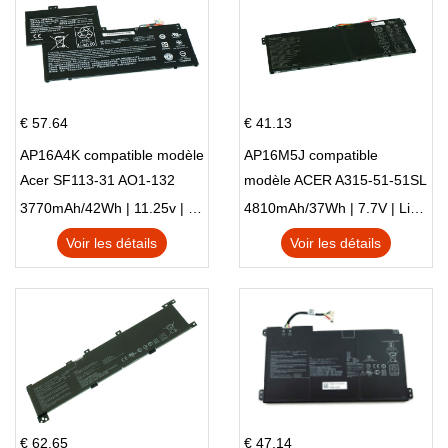
€ 57.64
€ 41.13
AP16A4K compatible modèle
AP16M5J compatible
Acer SF113-31 AO1-132
modèle ACER A315-51-51SL
NE132
N17Q1 SERIES
3770mAh/42Wh | 11.25v | Li-ion ...
4810mAh/37Wh | 7.7V | Li-ion ...
Voir les détails
Voir les détails
€ 62.65
€ 47.14