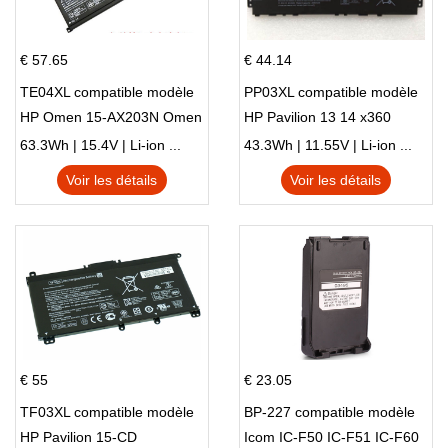
€ 57.65
€ 44.14
TE04XL compatible modèle
PP03XL compatible modèle
HP Omen 15-AX203N Omen
HP Pavilion 13 14 x360
15 Series Pavilion 15 Series
L83388-AC1 L83388-421
63.3Wh | 15.4V | Li-ion ...
43.3Wh | 11.55V | Li-ion ...
HSTNN-LB8S M01118-421
Voir les détails
Voir les détails
M01144-005 13-BB 14-DV
14-DK 15-EH HSTNN-DB9X
€ 55
€ 23.05
TF03XL compatible modèle
BP-227 compatible modèle
HP Pavilion 15-CD
Icom IC-F50 IC-F51 IC-F60