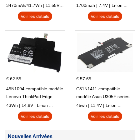
IC-F61 IC-M87
3470mAh/41.7Wh | 11.55V | Li-ion ...
1700mah | 7.4V | Li-ion ...
Voir les détails
Voir les détails
€ 62.55
€ 57.65
45N1094 compatible modèle
C31N1411 compatible
Lenovo ThinkPad Edge
modèle Asus U305F series
S230u Twist
43Wh | 14.8V | Li-ion ...
45wh | 11.4V | Li-ion ...
Voir les détails
Voir les détails
Nouvelles Arrivées