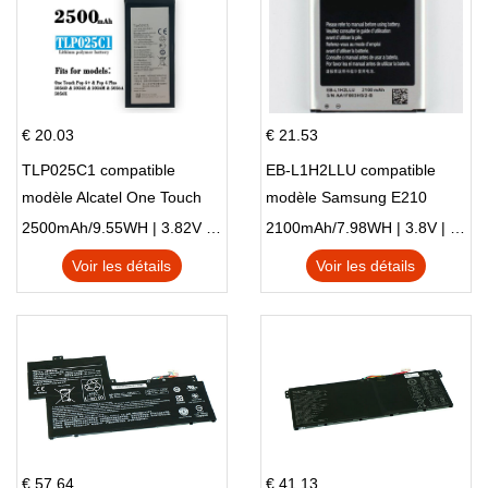
€ 20.03
€ 21.53
TLP025C1 compatible
EB-L1H2LLU compatible
modèle Alcatel One Touch
modèle Samsung E210
Pop 4 Plus OT-5056D
E210K i939
2500mAh/9.55WH | 3.82V | Li-ion ...
2100mAh/7.98WH | 3.8V | Li-ion ...
Voir les détails
Voir les détails
€ 57.64
€ 41.13