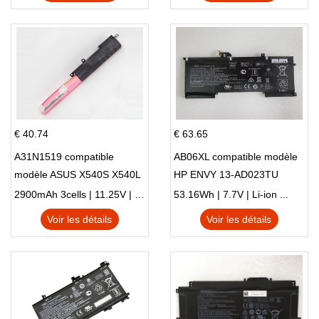
€ 40.74
€ 63.65
A31N1519 compatible
AB06XL compatible modèle
modèle ASUS X540S X540L
HP ENVY 13-AD023TU
X540LA-SI302 X540SA
HSTNN-DB8C 921438-855
2900mAh 3cells | 11.25V | Li-ion ...
53.16Wh | 7.7V | Li-ion ...
X540S
TPN-I128
Voir les détails
Voir les détails