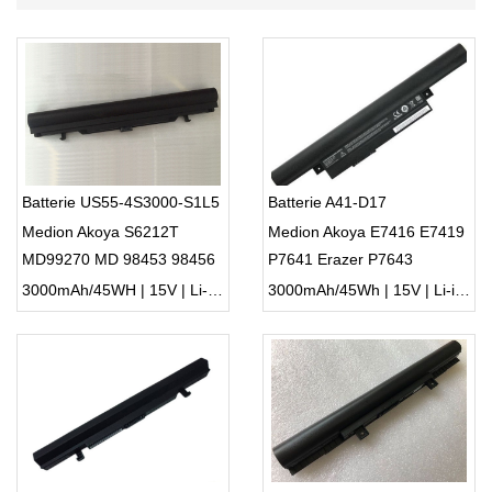
Batterie US55-4S3000-S1L5
Batterie A41-D17
Medion Akoya S6212T
Medion Akoya E7416 E7419
MD99270 MD 98453 98456
P7641 Erazer P7643
3000mAh/45WH | 15V | Li-ion ...
3000mAh/45Wh | 15V | Li-ion ...