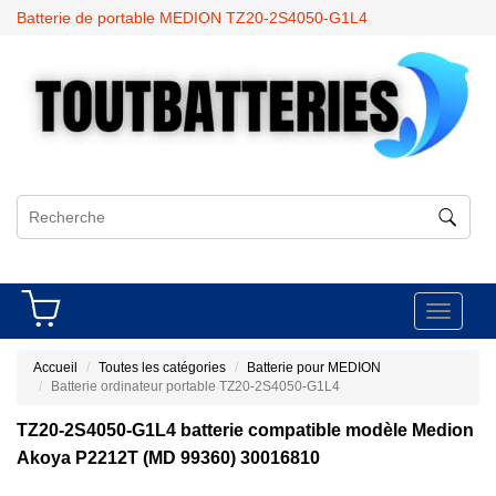
Batterie de portable MEDION TZ20-2S4050-G1L4
Toggle
navigati
Accueil
Toutes les catégories
Batterie pour MEDION
Batterie ordinateur portable TZ20-2S4050-G1L4
TZ20-2S4050-G1L4 batterie compatible modèle Medion
Akoya P2212T (MD 99360) 30016810