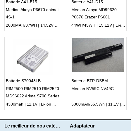
Batterie A41-E15
Batterie A41-D15
Medion Akoya P6670 daimai
Medion Akoya MD99620
4S-1
P6670 Erazer P6661
2600MAH/37WH | 14.52V | Li-ion ...
44WH/45WH | 15.12V | Li-ion ...
Batterie S70043LB
Batterie BTP-DSBM
RIM2500 RIM2510 RIM2520
Medion NV59C NV49C
MD96022 Arima S700 Series
4300mah | 11.1V | Li-ion ...
5000mAh/55.5Wh | 11.1V | Li-ion ...
Le meilleur de nos catégories
Adaptateur