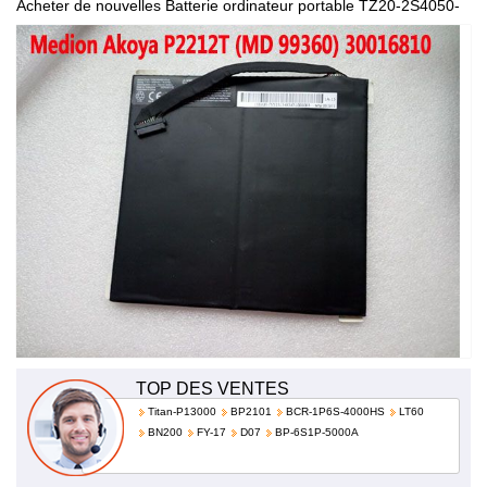
Acheter de nouvelles Batterie ordinateur portable TZ20-2S4050-
G1L4, de haute qualité et à bas prix!
TOP DES VENTES
Titan-P13000
BP2101
BCR-1P6S-4000HS
LT60
BN200
FY-17
D07
BP-6S1P-5000A