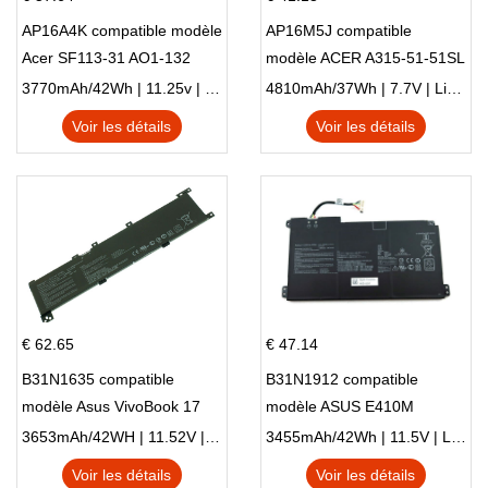
AP16A4K compatible modèle
AP16M5J compatible
Acer SF113-31 AO1-132
modèle ACER A315-51-51SL
NE132
N17Q1 SERIES
3770mAh/42Wh | 11.25v | Li-ion ...
4810mAh/37Wh | 7.7V | Li-ion ...
Voir les détails
Voir les détails
€ 62.65
€ 47.14
B31N1635 compatible
B31N1912 compatible
modèle Asus VivoBook 17
modèle ASUS E410M
X705NC X705UA X705UV
E410MA L410MA
3653mAh/42WH | 11.52V | Li-ion ...
3455mAh/42Wh | 11.5V | Li-ion ...
X705UN X705UD
Voir les détails
Voir les détails