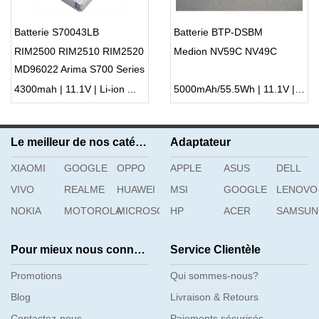
Batterie S70043LB
Batterie BTP-DSBM
RIM2500 RIM2510 RIM2520
Medion NV59C NV49C
MD96022 Arima S700 Series
4300mah | 11.1V | Li-ion ...
5000mAh/55.5Wh | 11.1V | Li-ion ...
Le meilleur de nos catégories
Adaptateur
XIAOMI
GOOGLE
OPPO
APPLE
ASUS
DELL
VIVO
REALME
HUAWEI
MSI
GOOGLE
LENOVO
NOKIA
MOTOROLA
MICROSOFT
HP
ACER
SAMSU
Pour mieux nous connaître
Service Clientèle
Promotions
Qui sommes-nous?
Blog
Livraison & Retours
Contactez-nous
Paiements sécurisés