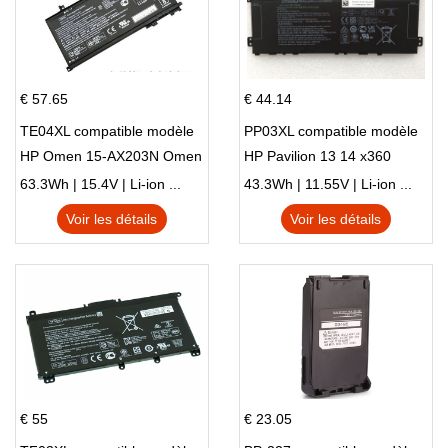
€ 57.65
€ 44.14
TE04XL compatible modèle
PP03XL compatible modèle
HP Omen 15-AX203N Omen
HP Pavilion 13 14 x360
15 Series Pavilion 15 Series
L83388-AC1 L83388-421
63.3Wh | 15.4V | Li-ion ...
43.3Wh | 11.55V | Li-ion ...
HSTNN-LB8S M01118-421
Voir les détails
Voir les détails
M01144-005 13-BB 14-DV
14-DK 15-EH HSTNN-DB9X
€ 55
€ 23.05