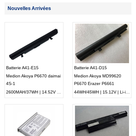
Nouvelles Arrivées
Batterie A41-E15
Batterie A41-D15
Medion Akoya P6670 daimai
Medion Akoya MD99620
4S-1
P6670 Erazer P6661
2600MAH/37WH | 14.52V | Li-ion ...
44WH/45WH | 15.12V | Li-ion ...