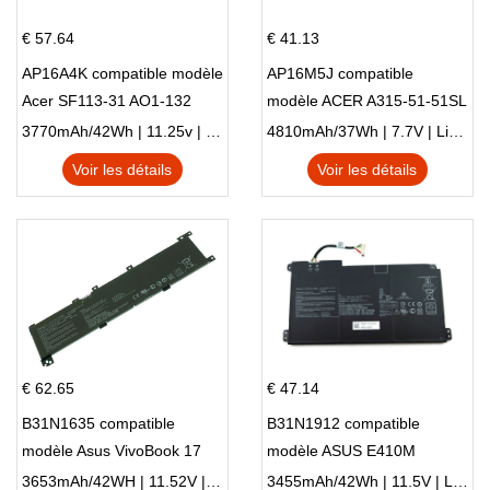
€ 57.64
€ 41.13
AP16A4K compatible modèle
AP16M5J compatible
Acer SF113-31 AO1-132
modèle ACER A315-51-51SL
NE132
N17Q1 SERIES
3770mAh/42Wh | 11.25v | Li-ion ...
4810mAh/37Wh | 7.7V | Li-ion ...
Voir les détails
Voir les détails
€ 62.65
€ 47.14
B31N1635 compatible
B31N1912 compatible
modèle Asus VivoBook 17
modèle ASUS E410M
X705NC X705UA X705UV
E410MA L410MA
3653mAh/42WH | 11.52V | Li-ion ...
3455mAh/42Wh | 11.5V | Li-ion ...