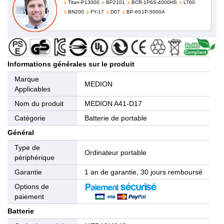
Titan-P13000
BP2101
BCR-1P6S-4000HS
LT60
BN200
FY-17
D07
BP-6S1P-5000A
Informations générales sur le produit
Marque
MEDION
Applicables
Nom du produit
MEDION A41-D17
Catégorie
Batterie de portable
Général
Type de
Ordinateur portable
périphérique
Garantie
1 an de garantie, 30 jours remboursé
Options de
paiement
Batterie