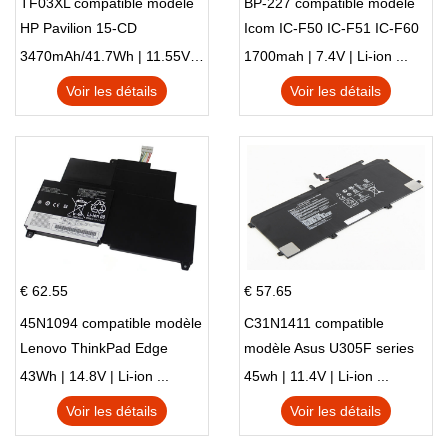
TF03XL compatible modèle
BP-227 compatible modèle
HP Pavilion 15-CD
Icom IC-F50 IC-F51 IC-F60
IC-F61 IC-M87
3470mAh/41.7Wh | 11.55V | Li-ion ...
1700mah | 7.4V | Li-ion ...
Voir les détails
Voir les détails
€ 62.55
€ 57.65
45N1094 compatible modèle
C31N1411 compatible
Lenovo ThinkPad Edge
modèle Asus U305F series
S230u Twist
43Wh | 14.8V | Li-ion ...
45wh | 11.4V | Li-ion ...
Voir les détails
Voir les détails