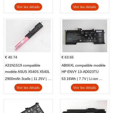
X705UN X705UD
Voir les détails
Voir les détails
€ 40.74
€ 63.65
A31N1519 compatible
AB06XL compatible modèle
modèle ASUS X540S X540L
HP ENVY 13-AD023TU
X540LA-SI302 X540SA
HSTNN-DB8C 921438-855
2900mAh 3cells | 11.25V | Li-ion ...
53.16Wh | 7.7V | Li-ion ...
X540S
TPN-I128
Voir les détails
Voir les détails