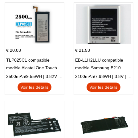
€ 20.03
€ 21.53
TLP025C1 compatible
EB-L1H2LLU compatible
modèle Alcatel One Touch
modèle Samsung E210
Pop 4 Plus OT-5056D
E210K i939
2500mAh/9.55WH | 3.82V | Li-ion ...
2100mAh/7.98WH | 3.8V | Li-ion ...
Voir les détails
Voir les détails