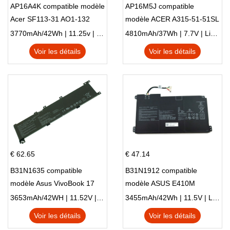
AP16A4K compatible modèle
AP16M5J compatible
Acer SF113-31 AO1-132
modèle ACER A315-51-51SL
NE132
N17Q1 SERIES
3770mAh/42Wh | 11.25v | Li-ion ...
4810mAh/37Wh | 7.7V | Li-ion ...
Voir les détails
Voir les détails
€ 62.65
€ 47.14
B31N1635 compatible
B31N1912 compatible
modèle Asus VivoBook 17
modèle ASUS E410M
X705NC X705UA X705UV
E410MA L410MA
3653mAh/42WH | 11.52V | Li-ion ...
3455mAh/42Wh | 11.5V | Li-ion ...
X705UN X705UD
Voir les détails
Voir les détails