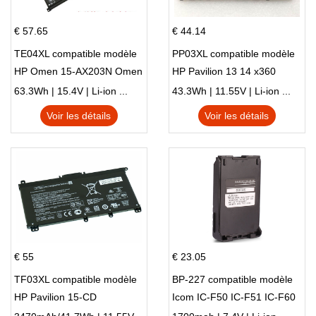
€ 57.65
€ 44.14
TE04XL compatible modèle
PP03XL compatible modèle
HP Omen 15-AX203N Omen
HP Pavilion 13 14 x360
15 Series Pavilion 15 Series
L83388-AC1 L83388-421
63.3Wh | 15.4V | Li-ion ...
43.3Wh | 11.55V | Li-ion ...
HSTNN-LB8S M01118-421
Voir les détails
Voir les détails
M01144-005 13-BB 14-DV
14-DK 15-EH HSTNN-DB9X
€ 55
€ 23.05
TF03XL compatible modèle
BP-227 compatible modèle
HP Pavilion 15-CD
Icom IC-F50 IC-F51 IC-F60
IC-F61 IC-M87