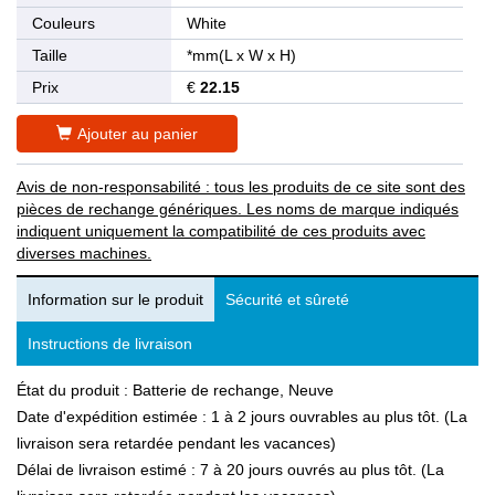
Couleurs
White
Taille
*mm(L x W x H)
Prix
€
22.15
Ajouter au panier
Avis de non-responsabilité : tous les produits de ce site sont des
pièces de rechange génériques. Les noms de marque indiqués
indiquent uniquement la compatibilité de ces produits avec
diverses machines.
Information sur le produit
Sécurité et sûreté
Instructions de livraison
État du produit : Batterie de rechange, Neuve
Date d'expédition estimée : 1 à 2 jours ouvrables au plus tôt. (La
livraison sera retardée pendant les vacances)
Délai de livraison estimé : 7 à 20 jours ouvrés au plus tôt. (La