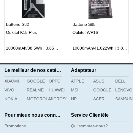
Batterie S82
Batterie S95
Oukitel K15 Plus
Oukitel WP16
10000mAh/38.5Wh | 3.85V | Li-ion ...
10600mAh/41.022Wh | 3.87V | Li-ion ...
Le meilleur de nos catégories
Adaptateur
XIAOMI
GOOGLE
OPPO
APPLE
ASUS
DELL
VIVO
REALME
HUAWEI
MSI
GOOGLE
LENOVO
NOKIA
MOTOROLA
MICROSOFT
HP
ACER
SAMSU
Pour mieux nous connaître
Service Clientèle
Promotions
Qui sommes-nous?