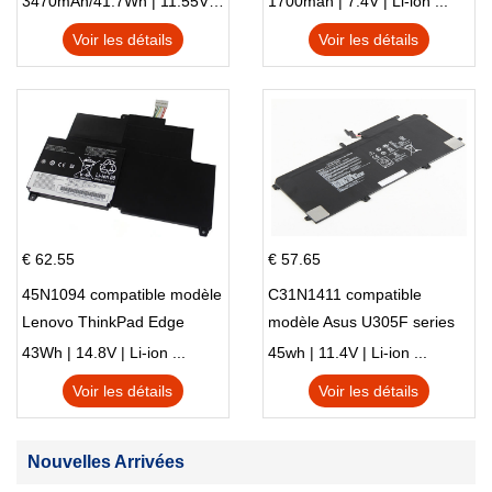
3470mAh/41.7Wh | 11.55V | Li-ion ...
1700mah | 7.4V | Li-ion ...
Voir les détails
Voir les détails
€ 62.55
€ 57.65
45N1094 compatible modèle
C31N1411 compatible
Lenovo ThinkPad Edge
modèle Asus U305F series
S230u Twist
43Wh | 14.8V | Li-ion ...
45wh | 11.4V | Li-ion ...
Voir les détails
Voir les détails
Nouvelles Arrivées