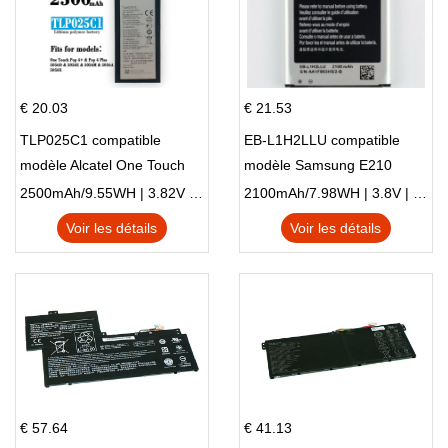
€ 20.03
€ 21.53
TLP025C1 compatible
EB-L1H2LLU compatible
modèle Alcatel One Touch
modèle Samsung E210
Pop 4 Plus OT-5056D
E210K i939
2500mAh/9.55WH | 3.82V | Li-ion ...
2100mAh/7.98WH | 3.8V | Li-ion ...
Voir les détails
Voir les détails
€ 57.64
€ 41.13