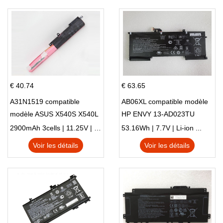
€ 40.74
€ 63.65
A31N1519 compatible
AB06XL compatible modèle
modèle ASUS X540S X540L
HP ENVY 13-AD023TU
X540LA-SI302 X540SA
HSTNN-DB8C 921438-855
2900mAh 3cells | 11.25V | Li-ion ...
53.16Wh | 7.7V | Li-ion ...
X540S
TPN-I128
Voir les détails
Voir les détails