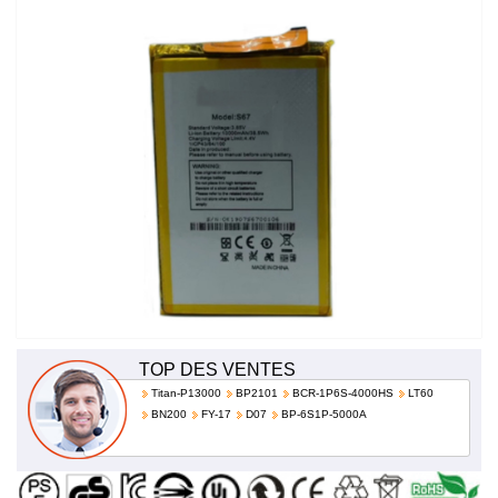
TOP DES VENTES
Titan-P13000
BP2101
BCR-1P6S-4000HS
LT60
BN200
FY-17
D07
BP-6S1P-5000A