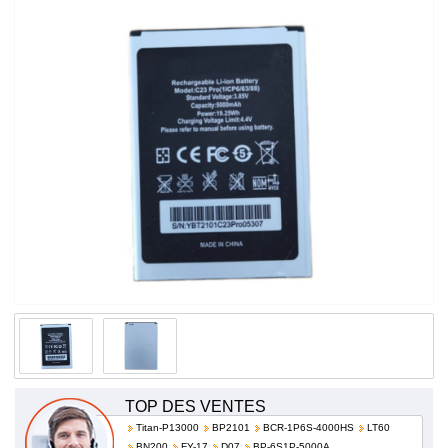
prix!
TOP DES VENTES
Titan-P13000
BP2101
BCR-1P6S-4000HS
LT60
BN200
FY-17
D07
BP-6S1P-5000A