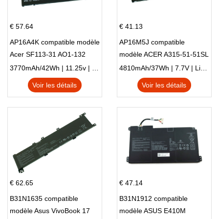
€ 57.64
€ 41.13
AP16A4K compatible modèle
AP16M5J compatible
Acer SF113-31 AO1-132
modèle ACER A315-51-51SL
NE132
N17Q1 SERIES
3770mAh/42Wh | 11.25v | Li-ion ...
4810mAh/37Wh | 7.7V | Li-ion ...
Voir les détails
Voir les détails
€ 62.65
€ 47.14
B31N1635 compatible
B31N1912 compatible
modèle Asus VivoBook 17
modèle ASUS E410M