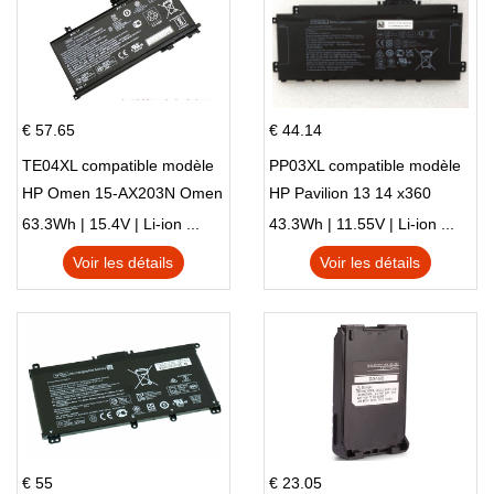
€ 57.65
€ 44.14
TE04XL compatible modèle
PP03XL compatible modèle
HP Omen 15-AX203N Omen
HP Pavilion 13 14 x360
15 Series Pavilion 15 Series
L83388-AC1 L83388-421
63.3Wh | 15.4V | Li-ion ...
43.3Wh | 11.55V | Li-ion ...
HSTNN-LB8S M01118-421
Voir les détails
Voir les détails
M01144-005 13-BB 14-DV
14-DK 15-EH HSTNN-DB9X
€ 55
€ 23.05