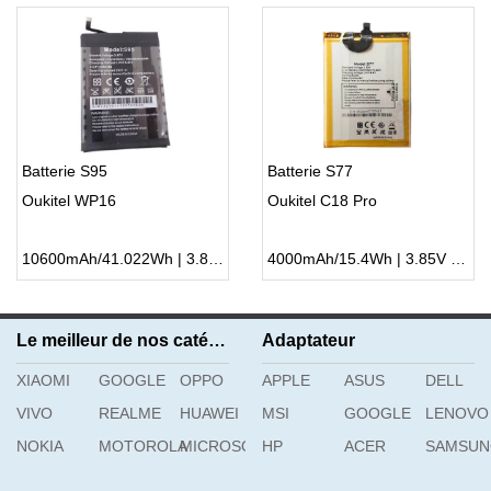
Batterie S95
Batterie S77
Oukitel WP16
Oukitel C18 Pro
10600mAh/41.022Wh | 3.87V | Li-ion ...
4000mAh/15.4Wh | 3.85V | Li-ion ...
Le meilleur de nos catégories
Adaptateur
XIAOMI
GOOGLE
OPPO
APPLE
ASUS
DELL
VIVO
REALME
HUAWEI
MSI
GOOGLE
LENOVO
NOKIA
MOTOROLA
MICROSOFT
HP
ACER
SAMSU