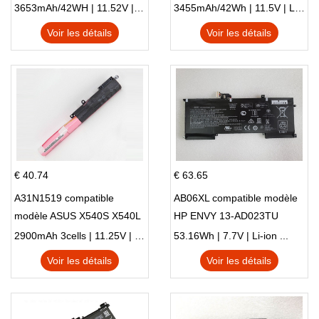
X705NC X705UA X705UV
E410MA L410MA
3653mAh/42WH | 11.52V | Li-ion ...
3455mAh/42Wh | 11.5V | Li-ion ...
X705UN X705UD
Voir les détails
Voir les détails
€ 40.74
€ 63.65
A31N1519 compatible
AB06XL compatible modèle
modèle ASUS X540S X540L
HP ENVY 13-AD023TU
X540LA-SI302 X540SA
HSTNN-DB8C 921438-855
2900mAh 3cells | 11.25V | Li-ion ...
53.16Wh | 7.7V | Li-ion ...
X540S
TPN-I128
Voir les détails
Voir les détails