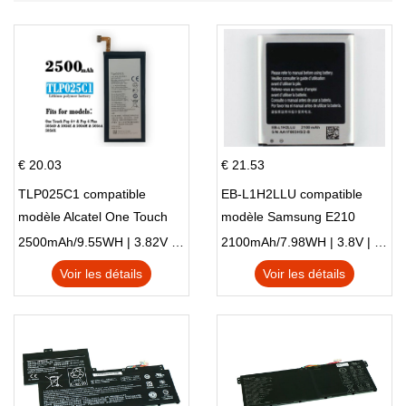
€ 20.03
€ 21.53
TLP025C1 compatible
EB-L1H2LLU compatible
modèle Alcatel One Touch
modèle Samsung E210
Pop 4 Plus OT-5056D
E210K i939
2500mAh/9.55WH | 3.82V | Li-ion ...
2100mAh/7.98WH | 3.8V | Li-ion ...
Voir les détails
Voir les détails