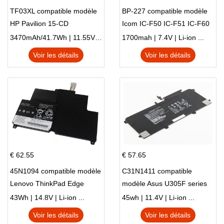
TF03XL compatible modèle
BP-227 compatible modèle
HP Pavilion 15-CD
Icom IC-F50 IC-F51 IC-F60
IC-F61 IC-M87
3470mAh/41.7Wh | 11.55V | Li-ion ...
1700mah | 7.4V | Li-ion ...
Voir les détails
Voir les détails
€ 62.55
€ 57.65
45N1094 compatible modèle
C31N1411 compatible
Lenovo ThinkPad Edge
modèle Asus U305F series
S230u Twist
43Wh | 14.8V | Li-ion ...
45wh | 11.4V | Li-ion ...
Voir les détails
Voir les détails