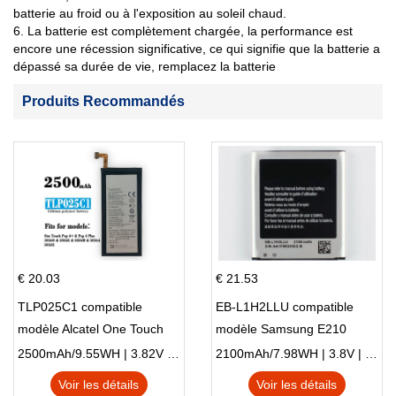
batterie au froid ou à l'exposition au soleil chaud.
6. La batterie est complètement chargée, la performance est
encore une récession significative, ce qui signifie que la batterie a
dépassé sa durée de vie, remplacez la batterie
Produits Recommandés
€ 20.03
€ 21.53
TLP025C1 compatible
EB-L1H2LLU compatible
modèle Alcatel One Touch
modèle Samsung E210
Pop 4 Plus OT-5056D
E210K i939
2500mAh/9.55WH | 3.82V | Li-ion ...
2100mAh/7.98WH | 3.8V | Li-ion ...
Voir les détails
Voir les détails