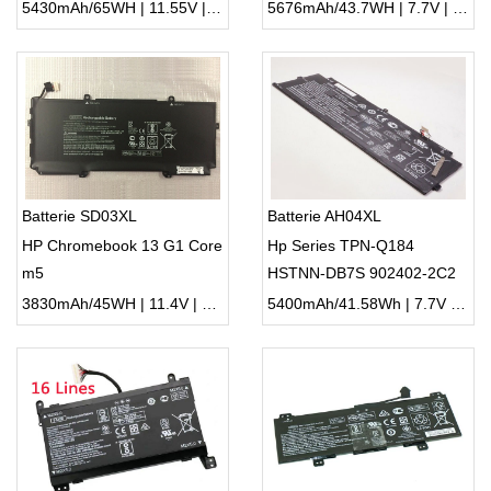
3ICP4/78/122 TPN-Q168
5430mAh/65WH | 11.55V | Li-ion ...
5676mAh/43.7WH | 7.7V | Li-ion ...
Batterie SD03XL
Batterie AH04XL
HP Chromebook 13 G1 Core
Hp Series TPN-Q184
m5
HSTNN-DB7S 902402-2C2
902500-855
3830mAh/45WH | 11.4V | Li-ion ...
5400mAh/41.58Wh | 7.7V | Li-ion ...