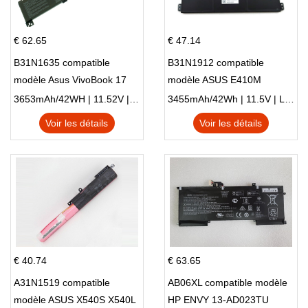
€ 62.65
€ 47.14
B31N1635 compatible
B31N1912 compatible
modèle Asus VivoBook 17
modèle ASUS E410M
X705NC X705UA X705UV
E410MA L410MA
3653mAh/42WH | 11.52V | Li-ion ...
3455mAh/42Wh | 11.5V | Li-ion ...
X705UN X705UD
Voir les détails
Voir les détails
€ 40.74
€ 63.65
A31N1519 compatible
AB06XL compatible modèle
modèle ASUS X540S X540L
HP ENVY 13-AD023TU