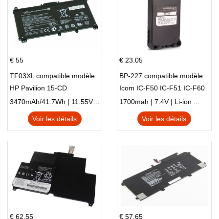
€ 55
€ 23.05
TF03XL compatible modèle
BP-227 compatible modèle
HP Pavilion 15-CD
Icom IC-F50 IC-F51 IC-F60
IC-F61 IC-M87
3470mAh/41.7Wh | 11.55V | Li-ion ...
1700mah | 7.4V | Li-ion ...
Voir les détails
Voir les détails
€ 62.55
€ 57.65