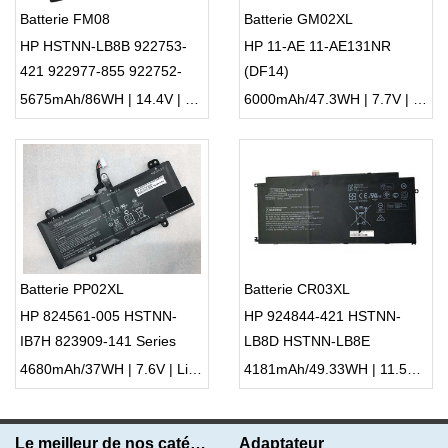
Batterie FM08
Batterie GM02XL
HP HSTNN-LB8B 922753-
HP 11-AE 11-AE131NR
421 922977-855 922752-
(DF14)
421 TPN-Q195
5675mAh/86WH | 14.4V | Li-ion ...
6000mAh/47.3WH | 7.7V | Li-ion ...
Batterie PP02XL
Batterie CR03XL
HP 824561-005 HSTNN-
HP 924844-421 HSTNN-
IB7H 823909-141 Series
LB8D HSTNN-LB8E
3ICP3/90/105
4680mAh/37WH | 7.6V | Li-ion ...
4181mAh/49.33WH | 11.55V | Li-ion ...
Le meilleur de nos catégories
Adaptateur