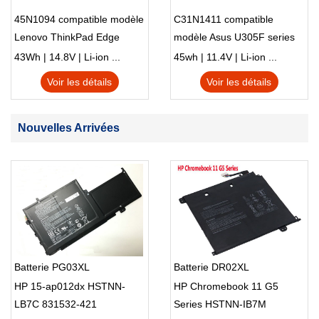
45N1094 compatible modèle
C31N1411 compatible
Lenovo ThinkPad Edge
modèle Asus U305F series
S230u Twist
43Wh | 14.8V | Li-ion ...
45wh | 11.4V | Li-ion ...
Voir les détails
Voir les détails
Nouvelles Arrivées
Batterie PG03XL
Batterie DR02XL
HP 15-ap012dx HSTNN-
HP Chromebook 11 G5
LB7C 831532-421
Series HSTNN-IB7M