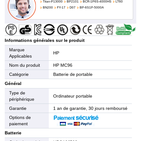
Titan-P13000
BP2101
BCR-1P6S-4000HS
LT60
BN200
FY-17
D07
BP-6S1P-5000A
Informations générales sur le produit
Marque
HP
Applicables
Nom du produit
HP MC96
Catégorie
Batterie de portable
Général
Type de
Ordinateur portable
périphérique
Garantie
1 an de garantie, 30 jours remboursé
Options de
paiement
Batterie