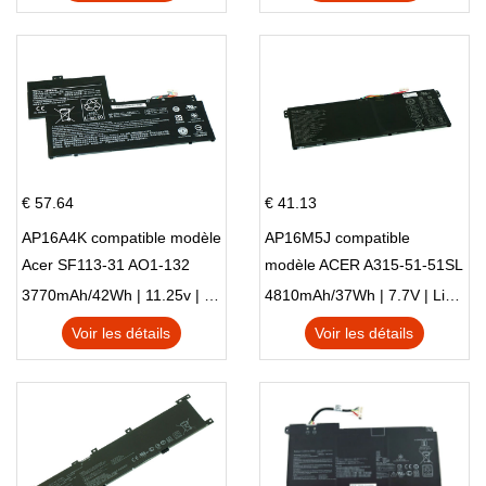
€ 57.64
€ 41.13
AP16A4K compatible modèle
AP16M5J compatible
Acer SF113-31 AO1-132
modèle ACER A315-51-51SL
NE132
N17Q1 SERIES
3770mAh/42Wh | 11.25v | Li-ion ...
4810mAh/37Wh | 7.7V | Li-ion ...
Voir les détails
Voir les détails