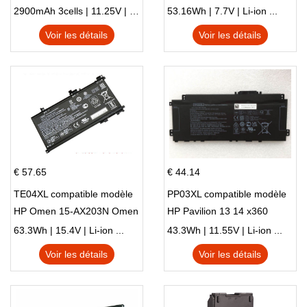
X540LA-SI302 X540SA
HSTNN-DB8C 921438-855
2900mAh 3cells | 11.25V | Li-ion ...
53.16Wh | 7.7V | Li-ion ...
X540S
TPN-I128
Voir les détails
Voir les détails
€ 57.65
€ 44.14
TE04XL compatible modèle
PP03XL compatible modèle
HP Omen 15-AX203N Omen
HP Pavilion 13 14 x360
15 Series Pavilion 15 Series
L83388-AC1 L83388-421
63.3Wh | 15.4V | Li-ion ...
43.3Wh | 11.55V | Li-ion ...
HSTNN-LB8S M01118-421
Voir les détails
Voir les détails
M01144-005 13-BB 14-DV
14-DK 15-EH HSTNN-DB9X