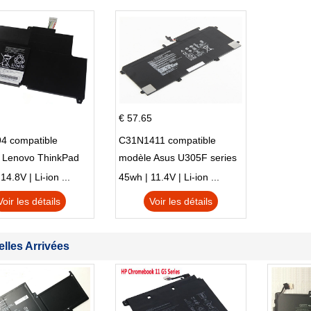
14-DK 15-EH HSTNN-DB9X
€ 57.65
4 compatible
C31N1411 compatible
 Lenovo ThinkPad
modèle Asus U305F series
230u Twist
4.8V | Li-ion ...
45wh | 11.4V | Li-ion ...
Voir les détails
Voir les détails
lles Arrivées