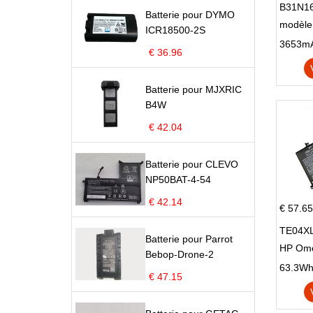
B31N16
Batterie pour DYMO
modèle
ICR18500-2S
X705N
€ 36.96
X705U
Batterie pour MJXRIC
B4W
€ 42.04
Batterie pour CLEVO
NP50BAT-4-54
€ 42.14
€ 57.65
TE04XL
Batterie pour Parrot
HP Om
Bebop-Drone-2
Omen 15
63.3Wh |
€ 47.15
Series