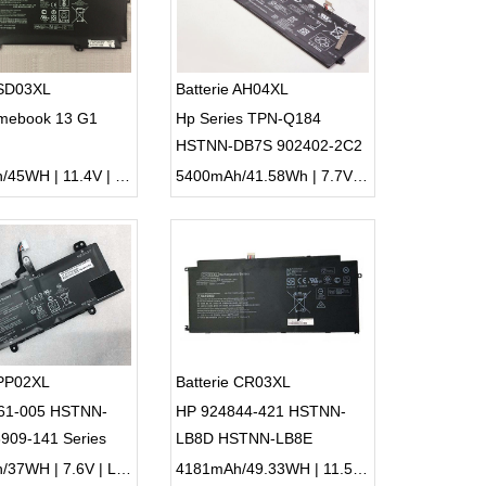
 SD03XL
Batterie AH04XL
mebook 13 G1
Hp Series TPN-Q184
HSTNN-DB7S 902402-2C2
902500-855
3830mAh/45WH | 11.4V | Li-ion ...
5400mAh/41.58Wh | 7.7V | Li-ion ...
 PP02XL
Batterie CR03XL
61-005 HSTNN-
HP 924844-421 HSTNN-
909-141 Series
LB8D HSTNN-LB8E
3ICP3/90/105
4680mAh/37WH | 7.6V | Li-ion ...
4181mAh/49.33WH | 11.55V | Li-ion ...