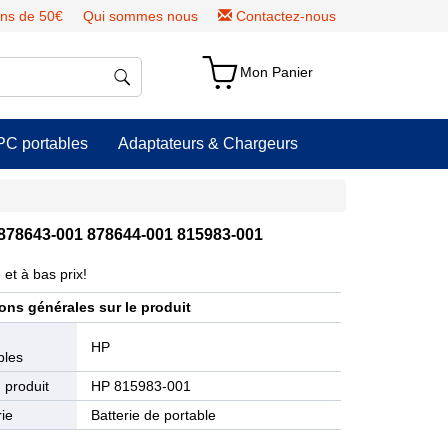
ns de 50€
Qui sommes nous
Contactez-nous
Mon Panier
PC portables
Adaptateurs & Chargeurs
 878643-001 878644-001 815983-001
et à bas prix!
ons générales sur le produit
e
HP
bles
 produit
HP 815983-001
ie
Batterie de portable