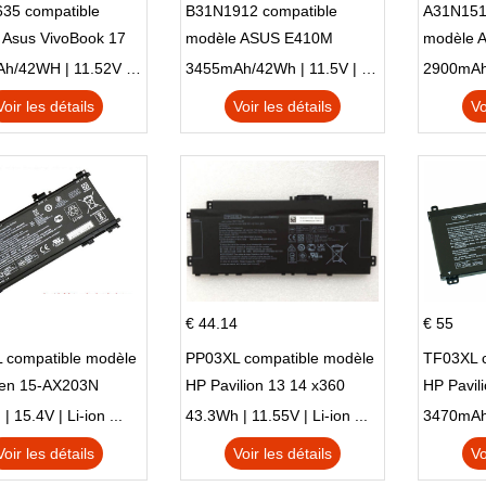
35 compatible
B31N1912 compatible
A31N151
 Asus VivoBook 17
modèle ASUS E410M
modèle 
C X705UA X705UV
E410MA L410MA
X540LA-
3653mAh/42WH | 11.52V | Li-ion ...
3455mAh/42Wh | 11.5V | Li-ion ...
N X705UD
X540S
Voir les détails
Voir les détails
Vo
€ 44.14
€ 55
 compatible modèle
PP03XL compatible modèle
TF03XL 
en 15-AX203N
HP Pavilion 13 14 x360
HP Pavil
 Series Pavilion 15
L83388-AC1 L83388-421
 15.4V | Li-ion ...
43.3Wh | 11.55V | Li-ion ...
HSTNN-LB8S M01118-421
Voir les détails
Voir les détails
Vo
M01144-005 13-BB 14-DV