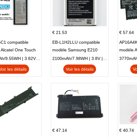
€ 21.53
€ 57.64
C1 compatible
EB-L1H2LLU compatible
AP16A4K
Alcatel One Touch
modèle Samsung E210
modèle 
Plus OT-5056D
E210K i939
AO1-132
2500mAh/9.55WH | 3.82V | Li-ion ...
2100mAh/7.98WH | 3.8V | Li-ion ...
Voir les détails
Voir les détails
Vo
€ 47.14
€ 40.74