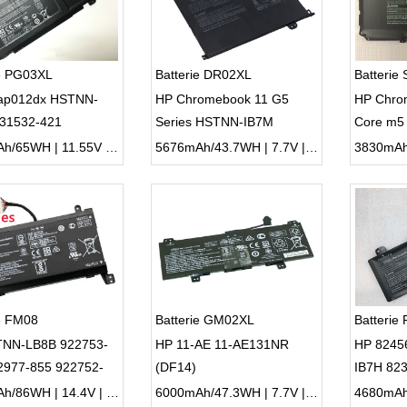
ie PG03XL
Batterie DR02XL
Batterie
ap012dx HSTNN-
HP Chromebook 11 G5
HP Chro
31532-421
Series HSTNN-IB7M
Core m5
78/122 TPN-Q168
5430mAh/65WH | 11.55V | Li-ion ...
5676mAh/43.7WH | 7.7V | Li-ion ...
e FM08
Batterie GM02XL
Batterie
NN-LB8B 922753-
HP 11-AE 11-AE131NR
HP 8245
2977-855 922752-
(DF14)
IB7H 823
N-Q195
5675mAh/86WH | 14.4V | Li-ion ...
6000mAh/47.3WH | 7.7V | Li-ion ...