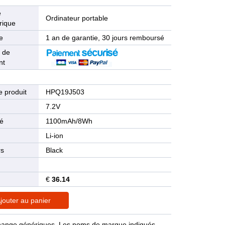
e
Ordinateur portable
rique
e
1 an de garantie, 30 jours remboursé
 de
nt
 produit
HPQ19J503
n
7.2V
té
1100mAh/8Wh
Li-ion
rs
Black
€
36.14
jouter au panier
rechange génériques. Les noms de marque indiqués