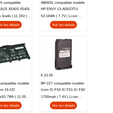
9 compatible
AB06XL compatible modèle
ASUS X540S X540L
HP ENVY 13-AD023TU
SI302 X540SA
HSTNN-DB8C 921438-855
2900mAh 3cells | 11.25V | Li-ion ...
53.16Wh | 7.7V | Li-ion ...
TPN-I128
ir les détails
Voir les détails
€ 23.05
compatible modèle
BP-227 compatible modèle
ion 15-CD
Icom IC-F50 IC-F51 IC-F60
IC-F61 IC-M87
3470mAh/41.7Wh | 11.55V | Li-ion ...
1700mah | 7.4V | Li-ion ...
ir les détails
Voir les détails