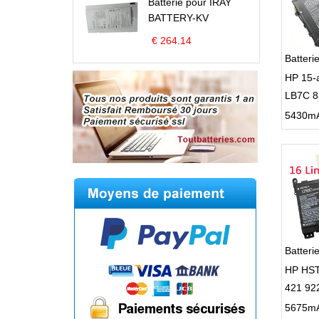
Batterie pour IRAY
BATTERY-KV
€ 264.14
Batter
HP 15-
LB7C 8
3ICP4/
Batteri
HP HST
421 92
421 TP