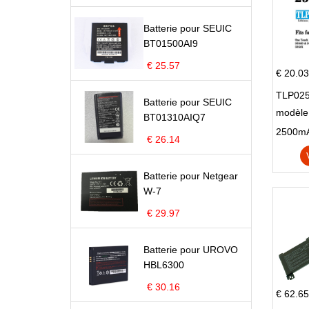
Batterie pour SEUIC
BT01500AI9
€ 25.57
€ 20.03
TLP025
Batterie pour SEUIC
modèle 
BT01310AIQ7
Pop 4 
€ 26.14
Batterie pour Netgear
W-7
€ 29.97
Batterie pour UROVO
HBL6300
€ 30.16
€ 62.65