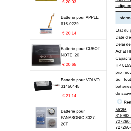
€ 20.03
indiquen
Batterie pour APPLE
Informa
616-0229
État du 
€ 20.14
Date d'e
Délai de
Batterie pour CUBOT
Achat H
NOTE_20
Capacité
€ 20.65
HP 81598
prix rédu
Sur Tout
Batterie pour VOLVO
31450445
batterie
de sauv
€ 21.14
Rem
MC96
Batterie pour
815983
PANASONIC 3027-
727260
26T
727260