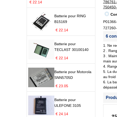
786761
€ 22.14
750450
Com
Batterie pour RING
B15169
P01366-
727260-
€ 22.14
6 con
Batterie pour
1. Ne re
TECLAST 30100140
2 . Rang
3 . Main
€ 22.14
mais aus
4. Range
5. La du
Batterie pour Motorola
au froid
SNN5705D
6. La ba
€ 23.05
dépassé 
Prod
Batterie pour
ULEFONE 3105
€ 24.14