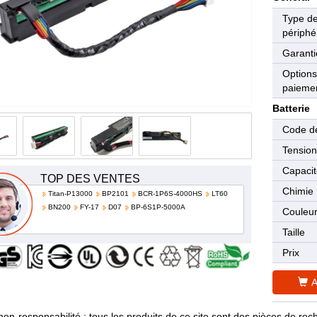
Type d
périphé
Garanti
Options
paieme
Batterie
Code de
Tensio
Capaci
TOP DES VENTES
Chimie
Titan-P13000
BP2101
BCR-1P6S-4000HS
LT60
BN200
FY-17
D07
BP-6S1P-5000A
Couleu
Taille
Prix
A
non-responsabilité : tous les produits de ce site sont des pièces de 