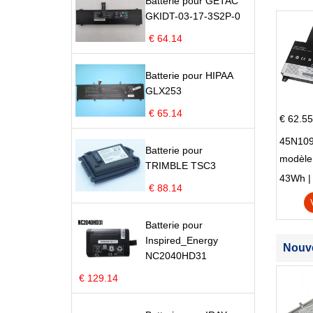
Batterie pour GETAC
GKIDT-03-17-3S2P-0
€ 64.14
Batterie pour HIPAA
GLX253
€ 65.14
€ 62.55
45N109
Batterie pour
modèle
TRIMBLE TSC3
Edge S
43Wh | 1
€ 88.14
Batterie pour
Inspired_Energy
Nouve
NC2040HD31
€ 129.14