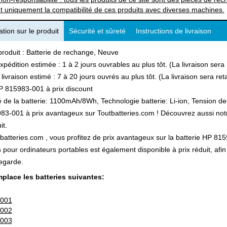
t uniquement la compatibilité de ces produits avec diverses machines.
tion sur le produit
Sécurité et sûreté
Instructions de livraison
produit : Batterie de rechange, Neuve
xpédition estimée : 1 à 2 jours ouvrables au plus tôt. (La livraison ser
 livraison estimé : 7 à 20 jours ouvrés au plus tôt. (La livraison sera r
P 815983-001 à prix discount
 de la batterie: 1100mAh/8Wh, Technologie batterie: Li-ion, Tension des
3-001 à prix avantageux sur Toutbatteries.com ! Découvrez aussi notre 
it.
batteries.com , vous profitez de prix avantageux sur la batterie HP 8159
s pour ordinateurs portables est également disponible à prix réduit, a
egarde.
place les batteries suivantes:
-001
-002
-003