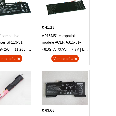
€ 41.13
 compatible
AP16M5J compatible
Acer SF113-31
modèle ACER A315-51-
 NE132
51SL N17Q1 SERIES
3770mAh/42Wh | 11.25v | Li-ion ...
4810mAh/37Wh | 7.7V | Li-ion ...
ir les détails
Voir les détails
€ 63.65