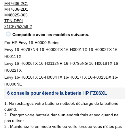
M47636-2C1
M47636-2D1
M48025-005
TPN-DB0I
31CP7/52/58-2
Compatible avec les modèles suivants:
For HP Envy 16-H0000 Series
Envy 16-H0787NR 16-H0000TX 16-H0001TX 16-H0002TX 16-
H0011TX
Envy 16-H0006TX 16-H0112NR 16-H0795NG 16-H0018TX 16-
H0022TX
Envy 16-H0010TX 16-H0034TX 16-H0017TX 16-F0023DX 16-
H0000NE
6 conseils pour étendre la batterie HP FZ06XL
1. Ne rechargez votre batterie notbook décharge de la batterie
quand.
2 . Rangez votre batterie dans un endroit frais et sec quand ne
pas utiliser.
3 . Maintenez-le en mode veille ou veille lorsque vous n'êtes pas