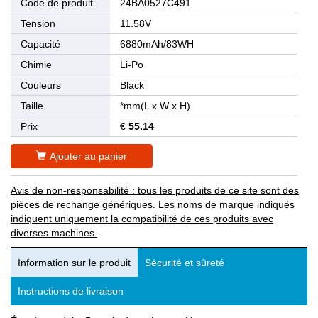
Code de produit
24BA0527C491
Tension
11.58V
Capacité
6880mAh/83WH
Chimie
Li-Po
Couleurs
Black
Taille
*mm(L x W x H)
Prix
€
55.14
Ajouter au panier
Avis de non-responsabilité : tous les produits de ce site sont des
pièces de rechange génériques. Les noms de marque indiqués
indiquent uniquement la compatibilité de ces produits avec
diverses machines.
Information sur le produit
Sécurité et sûreté
Instructions de livraison