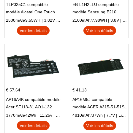
TLP025C1 compatible
EB-L1H2LLU compatible
modèle Alcatel One Touch
modèle Samsung E210
Pop 4 Plus OT-5056D
E210K i939
2500mAh/9.55WH | 3.82V | Li-ion ...
2100mAh/7.98WH | 3.8V | Li-ion ...
Voir les détails
Voir les détails
€ 57.64
€ 41.13
AP16A4K compatible modèle
AP16M5J compatible
Acer SF113-31 AO1-132
modèle ACER A315-51-51SL
NE132
N17Q1 SERIES
3770mAh/42Wh | 11.25v | Li-ion ...
4810mAh/37Wh | 7.7V | Li-ion ...
Voir les détails
Voir les détails