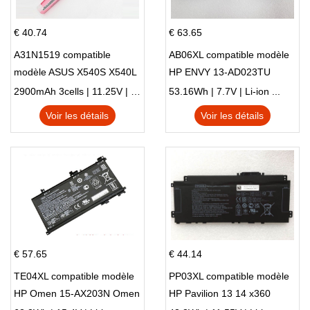
€ 40.74
€ 63.65
A31N1519 compatible
AB06XL compatible modèle
modèle ASUS X540S X540L
HP ENVY 13-AD023TU
X540LA-SI302 X540SA
HSTNN-DB8C 921438-855
2900mAh 3cells | 11.25V | Li-ion ...
53.16Wh | 7.7V | Li-ion ...
X540S
TPN-I128
Voir les détails
Voir les détails
€ 57.65
€ 44.14
TE04XL compatible modèle
PP03XL compatible modèle
HP Omen 15-AX203N Omen
HP Pavilion 13 14 x360