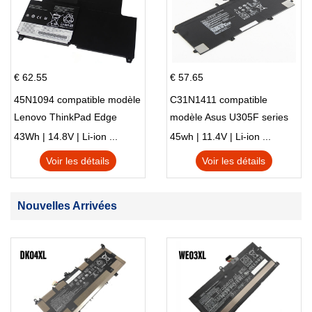
€ 62.55
€ 57.65
45N1094 compatible modèle
C31N1411 compatible
Lenovo ThinkPad Edge
modèle Asus U305F series
S230u Twist
43Wh | 14.8V | Li-ion ...
45wh | 11.4V | Li-ion ...
Voir les détails
Voir les détails
Nouvelles Arrivées