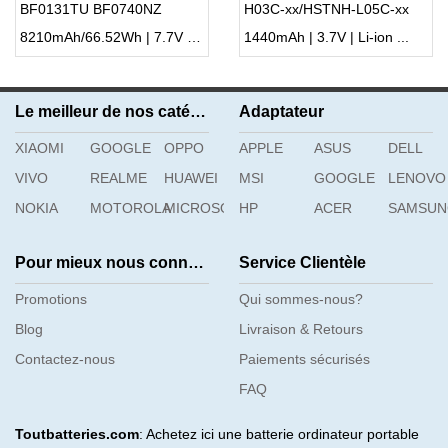
BF0131TU BF0740NZ
H03C-xx/HSTNH-L05C-xx
BF0505NA
8210mAh/66.52Wh | 7.7V | Li-ion ...
1440mAh | 3.7V | Li-ion ...
Le meilleur de nos catégories
Adaptateur
XIAOMI
GOOGLE
OPPO
APPLE
ASUS
DELL
VIVO
REALME
HUAWEI
MSI
GOOGLE
LENOVO
NOKIA
MOTOROLA
MICROSOFT
HP
ACER
SAMSU
Pour mieux nous connaître
Service Clientèle
Promotions
Qui sommes-nous?
Blog
Livraison & Retours
Contactez-nous
Paiements sécurisés
FAQ
Toutbatteries.com
: Achetez ici une batterie ordinateur portable