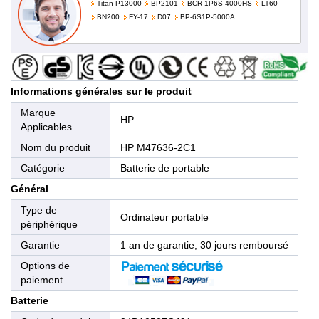
Titan-P13000
BP2101
BCR-1P6S-4000HS
LT60
BN200
FY-17
D07
BP-6S1P-5000A
Informations générales sur le produit
Marque
HP
Applicables
Nom du produit
HP M47636-2C1
Catégorie
Batterie de portable
Général
Type de
Ordinateur portable
périphérique
Garantie
1 an de garantie, 30 jours remboursé
Options de
paiement
Batterie