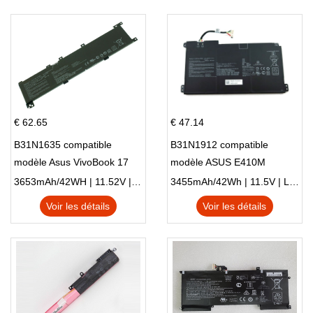
€ 62.65
€ 47.14
B31N1635 compatible
B31N1912 compatible
modèle Asus VivoBook 17
modèle ASUS E410M
X705NC X705UA X705UV
E410MA L410MA
3653mAh/42WH | 11.52V | Li-ion ...
3455mAh/42Wh | 11.5V | Li-ion ...
X705UN X705UD
Voir les détails
Voir les détails