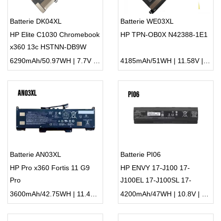
Batterie DK04XL
Batterie WE03XL
HP Elite C1030 Chromebook
HP TPN-OB0X N42388-1E1
x360 13c HSTNN-DB9W
6290mAh/50.97WH | 7.7V | Li-ion ...
4185mAh/51WH | 11.58V | Li-ion ...
Batterie AN03XL
Batterie PI06
HP Pro x360 Fortis 11 G9
HP ENVY 17-J100 17-
Pro
J100EL 17-J100SL 17-
J101EA
3600mAh/42.75WH | 11.4V | Li-ion ...
4200mAh/47WH | 10.8V | Li-ion ...