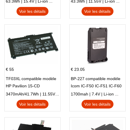
15 Series Pavilion 15 Series
L83388-AC1 L83388-421
63.3Wh | 15.4V | Li-ion ...
43.3Wh | 11.55V | Li-ion ...
HSTNN-LB8S M01118-421
Voir les détails
Voir les détails
M01144-005 13-BB 14-DV
14-DK 15-EH HSTNN-DB9X
€ 55
€ 23.05
TF03XL compatible modèle
BP-227 compatible modèle
HP Pavilion 15-CD
Icom IC-F50 IC-F51 IC-F60
IC-F61 IC-M87
3470mAh/41.7Wh | 11.55V | Li-ion ...
1700mah | 7.4V | Li-ion ...
Voir les détails
Voir les détails