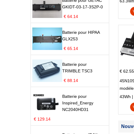
Omen 15
Batterie pour GETAC
63.3Wh |
GKIDT-03-17-3S2P-0
Series
€ 64.14
Batterie pour HIPAA
GLX253
€ 65.14
Batterie pour
TRIMBLE TSC3
€ 62.55
€ 88.14
45N109
modèle
Edge S
Batterie pour
43Wh | 1
Inspired_Energy
NC2040HD31
€ 129.14
Nouve