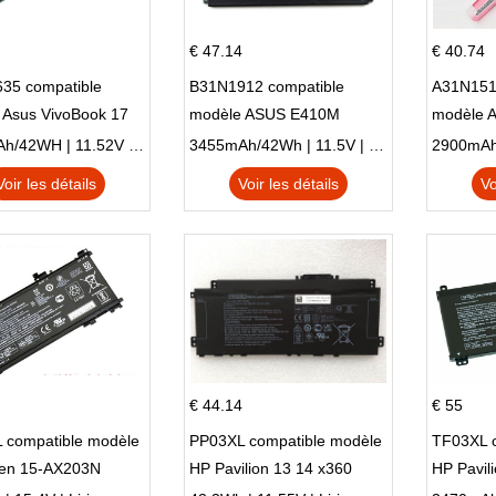
€ 47.14
€ 40.74
35 compatible
B31N1912 compatible
A31N151
 Asus VivoBook 17
modèle ASUS E410M
modèle 
C X705UA X705UV
E410MA L410MA
X540LA-
3653mAh/42WH | 11.52V | Li-ion ...
3455mAh/42Wh | 11.5V | Li-ion ...
N X705UD
X540S
Voir les détails
Voir les détails
Vo
€ 44.14
€ 55
 compatible modèle
PP03XL compatible modèle
TF03XL 
en 15-AX203N
HP Pavilion 13 14 x360
HP Pavil