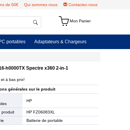
ns de 50€
Qui sommes nous
Contactez-nous
Mon Panier
PC portables
Adaptateurs & Chargeurs
6-h0000TX Spectre x360 2-in-1
et à bas prix!
ons générales sur le produit
e
HP
bles
 produit
HP FZ06083XL
ie
Batterie de portable