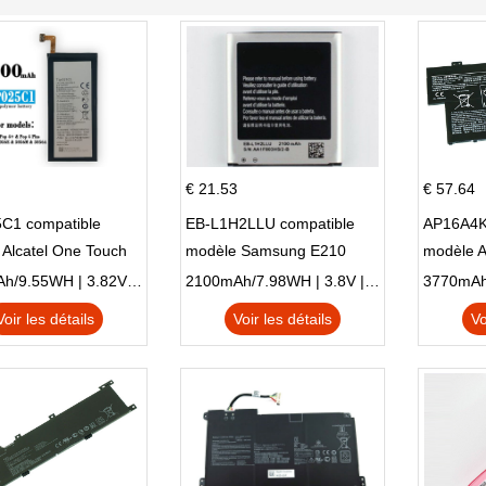
€ 21.53
€ 57.64
C1 compatible
EB-L1H2LLU compatible
AP16A4K
Alcatel One Touch
modèle Samsung E210
modèle 
Plus OT-5056D
E210K i939
AO1-132
2500mAh/9.55WH | 3.82V | Li-ion ...
2100mAh/7.98WH | 3.8V | Li-ion ...
Voir les détails
Voir les détails
Vo