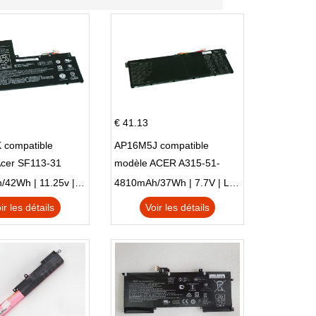
€ 41.13
 compatible
AP16M5J compatible
Acer SF113-31
modèle ACER A315-51-
 NE132
51SL N17Q1 SERIES
3770mAh/42Wh | 11.25v | Li-ion ...
4810mAh/37Wh | 7.7V | Li-ion ...
ir les détails
Voir les détails