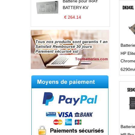
Batterie pour IRAY
BATTERY-KV
€ 264.14
Batter
HP Elit
Chrome
HSTNN
Batter
HP Pro