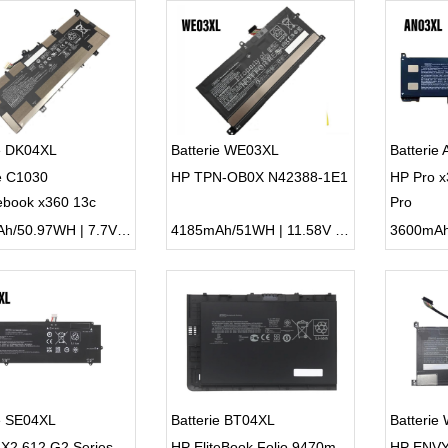
ie DK04XL
Batterie WE03XL
Batterie
e C1030
HP TPN-OB0X N42388-1E1
HP Pro x
book x360 13c
Pro
-DB9W
6290mAh/50.97WH | 7.7V | Li-ion ...
4185mAh/51WH | 11.58V | Li-ion ...
ie SE04XL
Batterie BT04XL
Batterie
 X2 612 G2 Series
HP EliteBook Folio 9470m
HP ENVY