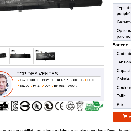
Type d
périphé
Garanti
Options
paieme
Batterie
Code de
Tensio
Capaci
TOP DES VENTES
Chimie
Titan-P13000
BP2101
BCR-1P6S-4000HS
LT60
BN200
FY-17
D07
BP-6S1P-5000A
Couleu
Taille
Prix
A
non-responsabilité : tous les produits de ce site sont des pièces de 