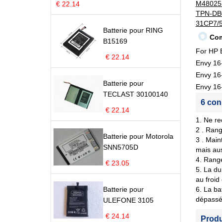
M48025
€ 22.14
TPN-DB
31CP7/5
Batterie pour RING
Com
B15169
For HP 
€ 22.14
Envy 1
Envy 1
Batterie pour
Envy 1
TECLAST 30100140
6 con
€ 22.14
1. Ne re
2 . Rang
Batterie pour Motorola
3 . Main
SNN5705D
mais aus
4. Range
€ 23.05
5. La du
au froid
Batterie pour
6. La ba
dépassé 
ULEFONE 3105
€ 24.14
Prod