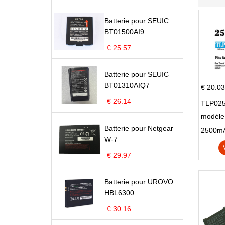
Batterie pour SEUIC
BT01500AI9
€ 25.57
Batterie pour SEUIC
BT01310AIQ7
€ 20.03
€ 26.14
TLP025
modèle 
Batterie pour Netgear
Pop 4 
W-7
€ 29.97
Batterie pour UROVO
HBL6300
€ 30.16