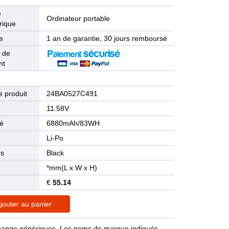
e
Ordinateur portable
rique
e
1 an de garantie, 30 jours remboursé
 de
nt
 produit
24BA0527C491
n
11.58V
té
6880mAh/83WH
Li-Po
rs
Black
*mm(L x W x H)
€
55.14
jouter au panier
rechange génériques. Les noms de marque indiqués