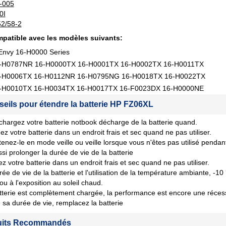
-005
0I
2/58-2
patible avec les modèles suivants:
Envy 16-H0000 Series
6-H0787NR 16-H0000TX 16-H0001TX 16-H0002TX 16-H0011TX
6-H0006TX 16-H0112NR 16-H0795NG 16-H0018TX 16-H0022TX
6-H0010TX 16-H0034TX 16-H0017TX 16-F0023DX 16-H0000NE
seils pour étendre la batterie HP FZ06XL
chargez votre batterie notbook décharge de la batterie quand.
ez votre batterie dans un endroit frais et sec quand ne pas utiliser.
tenez-le en mode veille ou veille lorsque vous n'êtes pas utilisé penda
si prolonger la durée de vie de la batterie
z votre batterie dans un endroit frais et sec quand ne pas utiliser.
rée de vie de la batterie et l'utilisation de la température ambiante, -10
 ou à l'exposition au soleil chaud.
tterie est complètement chargée, la performance est encore une récession
sa durée de vie, remplacez la batterie
uits Recommandés