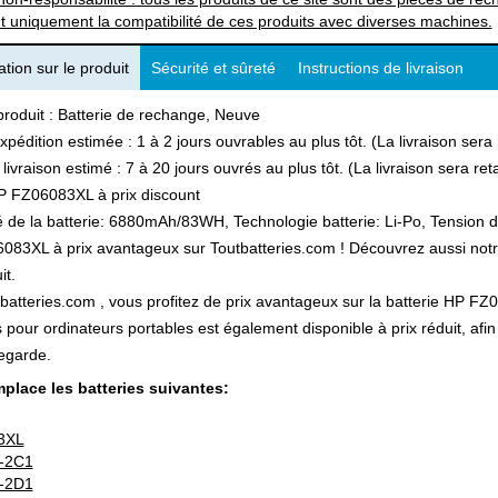
t uniquement la compatibilité de ces produits avec diverses machines.
tion sur le produit
Sécurité et sûreté
Instructions de livraison
produit : Batterie de rechange, Neuve
xpédition estimée : 1 à 2 jours ouvrables au plus tôt. (La livraison ser
 livraison estimé : 7 à 20 jours ouvrés au plus tôt. (La livraison sera r
P FZ06083XL à prix discount
 de la batterie: 6880mAh/83WH, Technologie batterie: Li-Po, Tension de
83XL à prix avantageux sur Toutbatteries.com ! Découvrez aussi notre 
it.
batteries.com , vous profitez de prix avantageux sur la batterie HP FZ0
s pour ordinateurs portables est également disponible à prix réduit, a
egarde.
place les batteries suivantes:
3XL
-2C1
-2D1