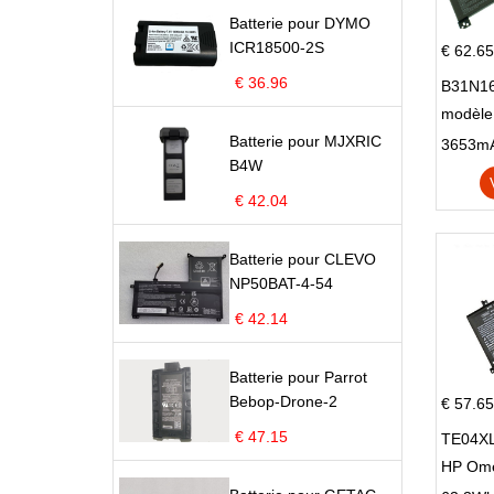
Batterie pour DYMO
ICR18500-2S
€ 62.65
€ 36.96
B31N16
modèle
Batterie pour MJXRIC
X705N
B4W
X705U
€ 42.04
Batterie pour CLEVO
NP50BAT-4-54
€ 42.14
Batterie pour Parrot
Bebop-Drone-2
€ 57.65
€ 47.15
TE04XL
HP Om