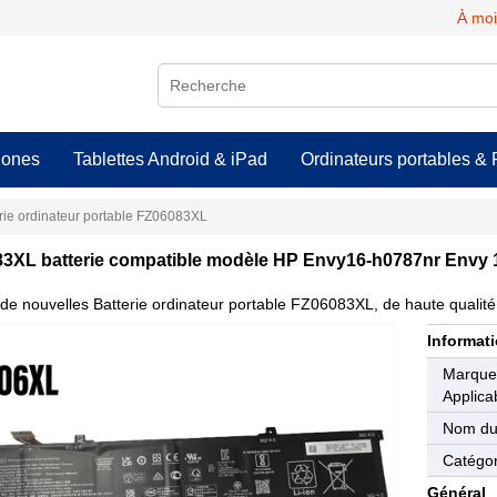
À moi
hones
Tablettes Android & iPad
Ordinateurs portables & 
rie ordinateur portable FZ06083XL
3XL batterie compatible modèle HP Envy16-h0787nr Envy 1
de nouvelles Batterie ordinateur portable FZ06083XL, de haute qualité 
Informati
Marqu
Applica
Nom du
Catégor
Général