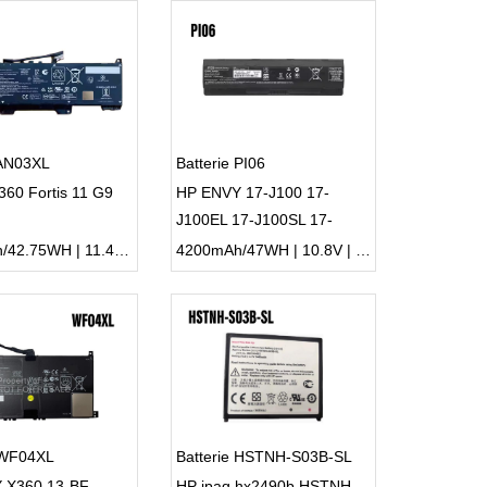
 AN03XL
Batterie PI06
360 Fortis 11 G9
HP ENVY 17-J100 17-
J100EL 17-J100SL 17-
J101EA
3600mAh/42.75WH | 11.4V | Li-ion ...
4200mAh/47WH | 10.8V | Li-ion ...
 WF04XL
Batterie HSTNH-S03B-SL
 X360 13-BF
HP ipaq hx2490b HSTNH-