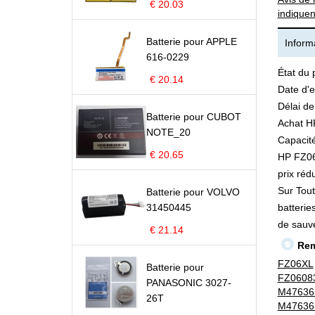
€ 20.03
indiquen
Batterie pour APPLE
Informa
616-0229
État du 
€ 20.14
Date d'e
Délai de
Batterie pour CUBOT
Achat H
NOTE_20
Capacité
€ 20.65
HP FZ060
prix rédu
Sur Tout
Batterie pour VOLVO
31450445
batterie
de sauv
€ 21.14
Rem
FZ06XL
Batterie pour
FZ0608
PANASONIC 3027-
M47636
26T
M47636