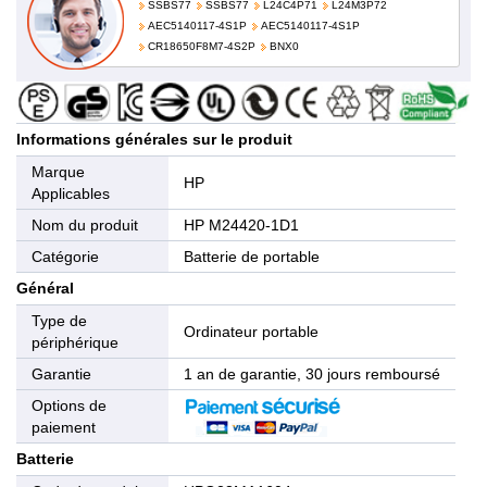
SSBS77
SSBS77
L24C4P71
L24M3P72
AEC5140117-4S1P
AEC5140117-4S1P
CR18650F8M7-4S2P
BNX0
Informations générales sur le produit
Marque
HP
Applicables
Nom du produit
HP M24420-1D1
Catégorie
Batterie de portable
Général
Type de
Ordinateur portable
périphérique
Garantie
1 an de garantie, 30 jours remboursé
Options de
paiement
Batterie