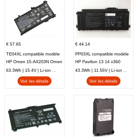
€ 57.65
€ 44.14
TE04XL compatible modèle
PP03XL compatible modèle
HP Omen 15-AX203N Omen
HP Pavilion 13 14 x360
15 Series Pavilion 15 Series
L83388-AC1 L83388-421
63.3Wh | 15.4V | Li-ion ...
43.3Wh | 11.55V | Li-ion ...
HSTNN-LB8S M01118-421
Voir les détails
Voir les détails
M01144-005 13-BB 14-DV
14-DK 15-EH HSTNN-DB9X