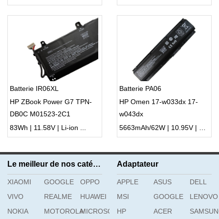
Batterie IR06XL
Batterie PA06
HP ZBook Power G7 TPN-
HP Omen 17-w033dx 17-
DB0C M01523-2C1
w043dx
M02029-005
83Wh | 11.58V | Li-ion ...
5663mAh/62W | 10.95V | Li-ion ...
Le meilleur de nos catégories
Adaptateur
XIAOMI
GOOGLE
OPPO
APPLE
ASUS
DELL
VIVO
REALME
HUAWEI
MSI
GOOGLE
LENOVO
NOKIA
MOTOROLA
MICROSOFT
HP
ACER
SAMSU