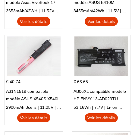
modèle Asus VivoBook 17
modèle ASUS E410M
X705NC X705UA X705UV
E410MA L410MA
3653mAh/42WH | 11.52V | Li-ion ...
3455mAh/42Wh | 11.5V | Li-ion ...
X705UN X705UD
Voir les détails
Voir les détails
€ 40.74
€ 63.65
A31N1519 compatible
AB06XL compatible modèle
modèle ASUS X540S X540L
HP ENVY 13-AD023TU
X540LA-SI302 X540SA
HSTNN-DB8C 921438-855
2900mAh 3cells | 11.25V | Li-ion ...
53.16Wh | 7.7V | Li-ion ...
X540S
TPN-I128
Voir les détails
Voir les détails