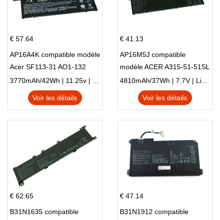
€ 57.64
€ 41.13
AP16A4K compatible modèle
AP16M5J compatible
Acer SF113-31 AO1-132
modèle ACER A315-51-51SL
NE132
N17Q1 SERIES
3770mAh/42Wh | 11.25v | Li-ion ...
4810mAh/37Wh | 7.7V | Li-ion ...
Voir les détails
Voir les détails
€ 62.65
€ 47.14
B31N1635 compatible
B31N1912 compatible