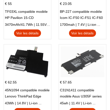
€ 55
€ 23.05
TF03XL compatible modèle
BP-227 compatible modèle
HP Pavilion 15-CD
Icom IC-F50 IC-F51 IC-F60
IC-F61 IC-M87
3470mAh/41.7Wh | 11.55V | Li-ion ...
1700mah | 7.4V | Li-ion ...
Voir les détails
Voir les détails
€ 62.55
€ 57.65
45N1094 compatible modèle
C31N1411 compatible
Lenovo ThinkPad Edge
modèle Asus U305F series
S230u Twist
43Wh | 14.8V | Li-ion ...
45wh | 11.4V | Li-ion ...