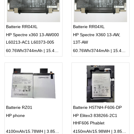
Batterie RR04XL
Batterie RR04XL
HP Spectre x360 13-AW000
HP Spectre X360 13-AW,
L60213-AC1 L60373-005
13T-AW
60.76Wh/3744mAh | 15.4V | Li-ion ...
60.76Wh/3744mAh | 15.4V | Li-ion ...
Batterie RZ01
Batterie HSTNH-F606-DP
HP phone
HP Elitex3 838266-2C1
HHF606 Phablet
4100mAh/15.78WH | 3.85V | Li-ion ...
4150mAh/15.98WH | 3.85V | Li-ion ...