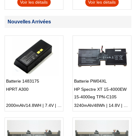
Voir les détails
Voir les détails
Nouvelles Arrivées
Batterie 1483175
Batterie PW04XL
HPRT A300
HP Spectre XT 15-4000EW
15-4000eg TPN-C105
2000mAh/14.8WH | 7.4V | Li-ion ...
3240mAh/48Wh | 14.8V | Li-ion ...