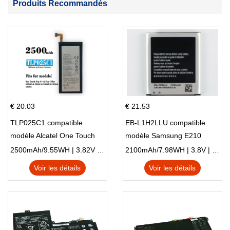
Produits Recommandés
€ 20.03
€ 21.53
TLP025C1 compatible
EB-L1H2LLU compatible
modèle Alcatel One Touch
modèle Samsung E210
Pop 4 Plus OT-5056D
E210K i939
2500mAh/9.55WH | 3.82V | Li-ion ...
2100mAh/7.98WH | 3.8V | Li-ion ...
Voir les détails
Voir les détails