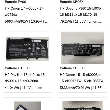
Batterie PA06
Batterie KB06XL
HP Omen 17-w033dx 17-
HP Spectre x360 15-bl0XX
w043dx
15-bl112dx 15-bl1XX 15-
bl012dx
5663mAh/62W | 10.95V | Li-ion ...
79.2Wh | 11.55V | Li-ion ...
Batterie HT03XL
Batterie SD06XL
HP Pavilion 15-da0xxx 15-
HP Omen 15 15-ek0003na
da0014 15-cs0026na
15-ek0018TX 15-ek1035TX
15-ek0025tx
41.04Wh | 11.4V | Li-ion ...
5833mAh/70.91Wh | 11.55V | Li-ion ...