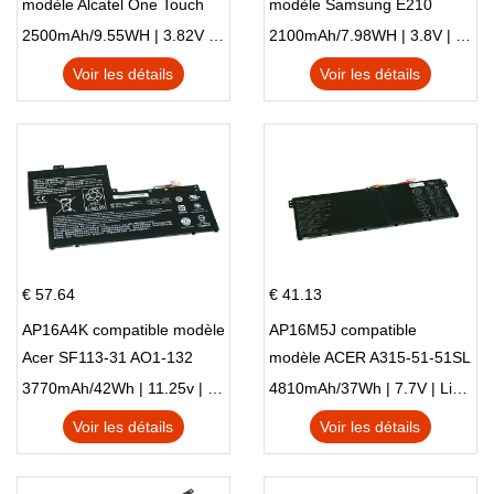
modèle Alcatel One Touch
modèle Samsung E210
Pop 4 Plus OT-5056D
E210K i939
2500mAh/9.55WH | 3.82V | Li-ion ...
2100mAh/7.98WH | 3.8V | Li-ion ...
Voir les détails
Voir les détails
€ 57.64
€ 41.13
AP16A4K compatible modèle
AP16M5J compatible
Acer SF113-31 AO1-132
modèle ACER A315-51-51SL
NE132
N17Q1 SERIES
3770mAh/42Wh | 11.25v | Li-ion ...
4810mAh/37Wh | 7.7V | Li-ion ...
Voir les détails
Voir les détails