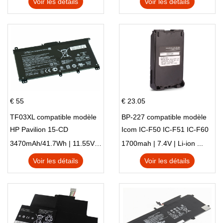
Voir les détails
Voir les détails
M01144-005 13-BB 14-DV
14-DK 15-EH HSTNN-DB9X
€ 55
€ 23.05
TF03XL compatible modèle
BP-227 compatible modèle
HP Pavilion 15-CD
Icom IC-F50 IC-F51 IC-F60
IC-F61 IC-M87
3470mAh/41.7Wh | 11.55V | Li-ion ...
1700mah | 7.4V | Li-ion ...
Voir les détails
Voir les détails