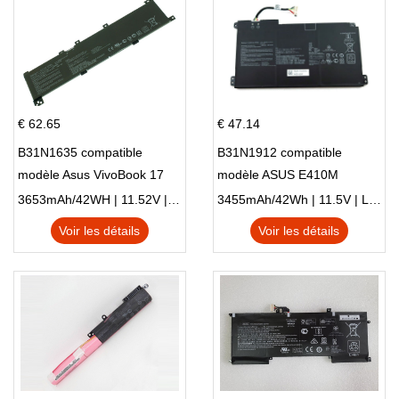
€ 62.65
€ 47.14
B31N1635 compatible
B31N1912 compatible
modèle Asus VivoBook 17
modèle ASUS E410M
X705NC X705UA X705UV
E410MA L410MA
3653mAh/42WH | 11.52V | Li-ion ...
3455mAh/42Wh | 11.5V | Li-ion ...
X705UN X705UD
Voir les détails
Voir les détails