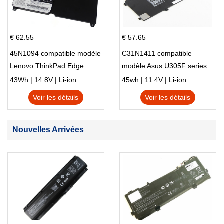
€ 62.55
€ 57.65
45N1094 compatible modèle
C31N1411 compatible
Lenovo ThinkPad Edge
modèle Asus U305F series
S230u Twist
43Wh | 14.8V | Li-ion ...
45wh | 11.4V | Li-ion ...
Voir les détails
Voir les détails
Nouvelles Arrivées