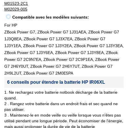
M01523-2C1
M02029-005
Compatible avec les modèles suivants:
For HP
ZBook Power G7, ZBook Power G7 1J31AEA, ZBook Power G7
1J3Q8EA, ZBook Power G7 1J3X7EA, ZBook Power G7
1J3Y1EA, ZBook Power G7 1J3Y2EA, ZBook Power G7 1J3Y3EA,
ZBook Power G7 1J3Y6EA, ZBook Power G7 1J3Y8EA, ZBook
Power G7 2C9N7EA, ZBook Power G7 2C9P1EA, ZBook Power
G7 2H6Y0UT, ZBook Power G7 2H6Y7UT, ZBook Power G7
2H9L2UT, ZBook Power G7 2M0E5PA
6 conseils pour étendre la batterie HP IR06XL
1. Ne rechargez votre batterie notbook décharge de la batterie
quand.
2 . Rangez votre batterie dans un endroit frais et sec quand ne
pas utiliser.
3 . Maintenez-le en mode veille ou veille lorsque vous n'êtes pas
utilisé pendant une longue période. Peut économiser de l'énergie,
mais aussi prolonger la durée de vie de la batterie