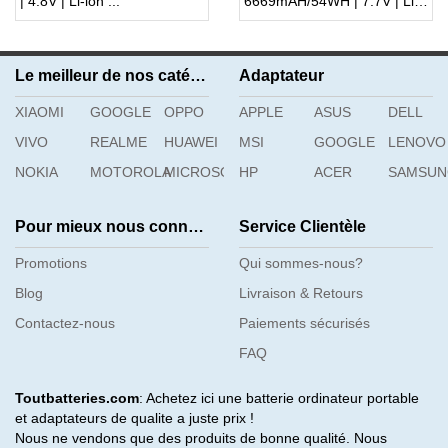
| 4.8V | Li-ion ...
6669mAH/54WH | 7.7V | Li-ion ...
Le meilleur de nos catégories
Adaptateur
XIAOMI
GOOGLE
OPPO
APPLE
ASUS
DELL
VIVO
REALME
HUAWEI
MSI
GOOGLE
LENOVO
NOKIA
MOTOROLA
MICROSOFT
HP
ACER
SAMSU
Pour mieux nous connaître
Service Clientèle
Promotions
Qui sommes-nous?
Blog
Livraison & Retours
Contactez-nous
Paiements sécurisés
FAQ
Toutbatteries.com
: Achetez ici une batterie ordinateur portable
et adaptateurs de qualite a juste prix !
Nous ne vendons que des produits de bonne qualité. Nous