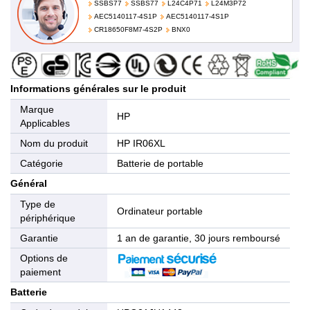
SSBS77
SSBS77
L24C4P71
L24M3P72
AEC5140117-4S1P
AEC5140117-4S1P
CR18650F8M7-4S2P
BNX0
Informations générales sur le produit
Marque
HP
Applicables
Nom du produit
HP IR06XL
Catégorie
Batterie de portable
Général
Type de
Ordinateur portable
périphérique
Garantie
1 an de garantie, 30 jours remboursé
Options de
paiement
Batterie