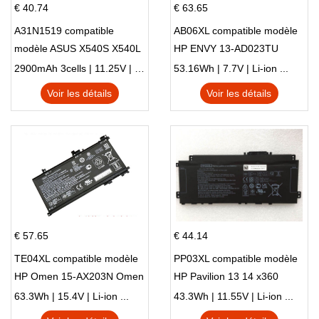
€ 40.74
€ 63.65
A31N1519 compatible
AB06XL compatible modèle
modèle ASUS X540S X540L
HP ENVY 13-AD023TU
X540LA-SI302 X540SA
HSTNN-DB8C 921438-855
2900mAh 3cells | 11.25V | Li-ion ...
53.16Wh | 7.7V | Li-ion ...
X540S
TPN-I128
Voir les détails
Voir les détails
€ 57.65
€ 44.14
TE04XL compatible modèle
PP03XL compatible modèle
HP Omen 15-AX203N Omen
HP Pavilion 13 14 x360
15 Series Pavilion 15 Series
L83388-AC1 L83388-421
63.3Wh | 15.4V | Li-ion ...
43.3Wh | 11.55V | Li-ion ...
HSTNN-LB8S M01118-421