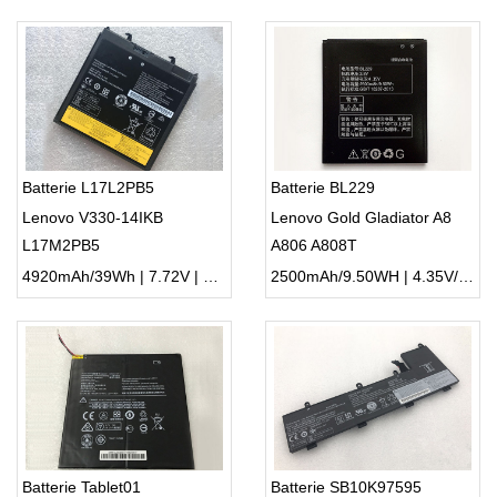
Batterie L17L2PB5
Batterie BL229
Lenovo V330-14IKB
Lenovo Gold Gladiator A8
L17M2PB5
A806 A808T
4920mAh/39Wh | 7.72V | Li-ion ...
2500mAh/9.50WH | 4.35V/3.8V | Li-ion ...
Batterie Tablet01
Batterie SB10K97595