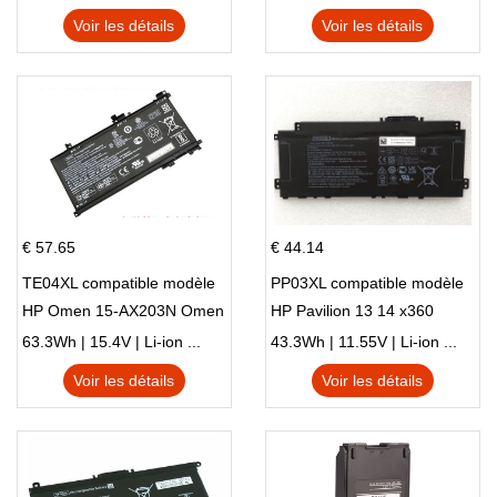
X540S
TPN-I128
Voir les détails
Voir les détails
€ 57.65
€ 44.14
TE04XL compatible modèle
PP03XL compatible modèle
HP Omen 15-AX203N Omen
HP Pavilion 13 14 x360
15 Series Pavilion 15 Series
L83388-AC1 L83388-421
63.3Wh | 15.4V | Li-ion ...
43.3Wh | 11.55V | Li-ion ...
HSTNN-LB8S M01118-421
Voir les détails
Voir les détails
M01144-005 13-BB 14-DV
14-DK 15-EH HSTNN-DB9X