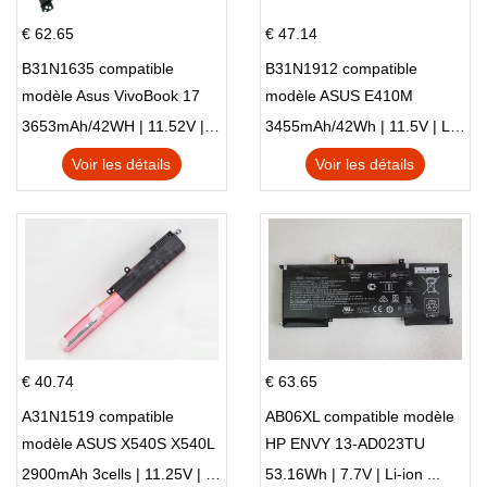
€ 62.65
€ 47.14
B31N1635 compatible
B31N1912 compatible
modèle Asus VivoBook 17
modèle ASUS E410M
X705NC X705UA X705UV
E410MA L410MA
3653mAh/42WH | 11.52V | Li-ion ...
3455mAh/42Wh | 11.5V | Li-ion ...
X705UN X705UD
Voir les détails
Voir les détails
€ 40.74
€ 63.65
A31N1519 compatible
AB06XL compatible modèle
modèle ASUS X540S X540L
HP ENVY 13-AD023TU
X540LA-SI302 X540SA
HSTNN-DB8C 921438-855
2900mAh 3cells | 11.25V | Li-ion ...
53.16Wh | 7.7V | Li-ion ...