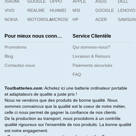
XIAOMI
GOOGLE
OPPO
APPLE
ASUS
DELL
VIVO
REALME
HUAWEI
MSI
GOOGLE
LENOVO
NOKIA
MOTOROLA
MICROSOFT
HP
ACER
SAMSU
Pour mieux nous connaître
Service Clientèle
Promotions
Qui sommes-nous?
Blog
Livraison & Retours
Contactez-nous
Paiements sécurisés
FAQ
Toutbatteries.com
: Achetez ici une batterie ordinateur portable
et adaptateurs de qualite a juste prix !
Nous ne vendons que des produits de bonne qualité. Nous
sommes convaincus que la qualité est le coeur de notre métier,
celle ci nous permet de gagner la confiance de nos clients.
De la production au transport, nous procédons à un contrôle
qualité rigoureux sur l'ensemble de nos produits. La bonne qualité
est notre engagement.