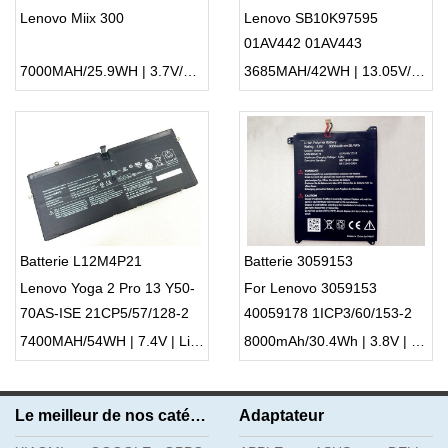
Lenovo Miix 300
Lenovo SB10K97595
01AV442 01AV443
7000MAH/25.9WH | 3.7V/4.2V | Li-ion ...
3685MAH/42WH | 13.05V/11.4V | Li-ion ...
Batterie L12M4P21
Batterie 3059153
Lenovo Yoga 2 Pro 13 Y50-
For Lenovo 3059153
70AS-ISE 21CP5/57/128-2
40059178 1ICP3/60/153-2
7400MAH/54WH | 7.4V | Li-ion ...
8000mAh/30.4Wh | 3.8V | Li-ion ...
Le meilleur de nos catégories
Adaptateur