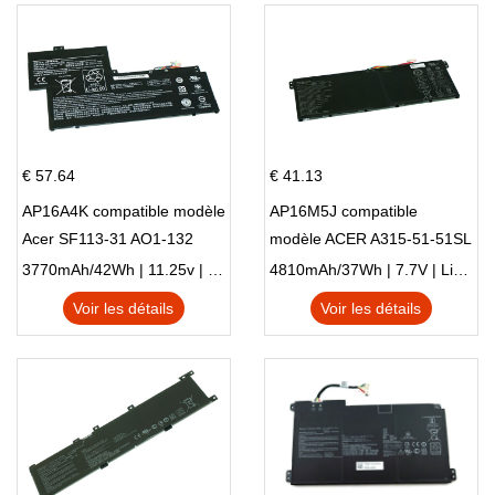
€ 57.64
€ 41.13
AP16A4K compatible modèle
AP16M5J compatible
Acer SF113-31 AO1-132
modèle ACER A315-51-51SL
NE132
N17Q1 SERIES
3770mAh/42Wh | 11.25v | Li-ion ...
4810mAh/37Wh | 7.7V | Li-ion ...
Voir les détails
Voir les détails