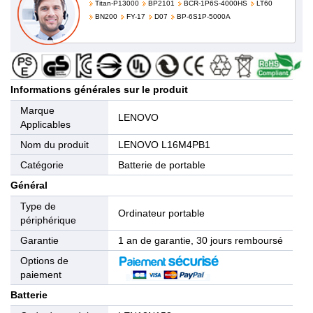
Titan-P13000
BP2101
BCR-1P6S-4000HS
LT60
BN200
FY-17
D07
BP-6S1P-5000A
Informations générales sur le produit
Marque
LENOVO
Applicables
Nom du produit
LENOVO L16M4PB1
Catégorie
Batterie de portable
Général
Type de
Ordinateur portable
périphérique
Garantie
1 an de garantie, 30 jours remboursé
Options de
paiement
Batterie