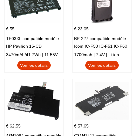
€ 55
€ 23.05
TF03XL compatible modèle
BP-227 compatible modèle
HP Pavilion 15-CD
Icom IC-F50 IC-F51 IC-F60
IC-F61 IC-M87
3470mAh/41.7Wh | 11.55V | Li-ion ...
1700mah | 7.4V | Li-ion ...
Voir les détails
Voir les détails
€ 62.55
€ 57.65
45N1094 compatible modèle
C31N1411 compatible