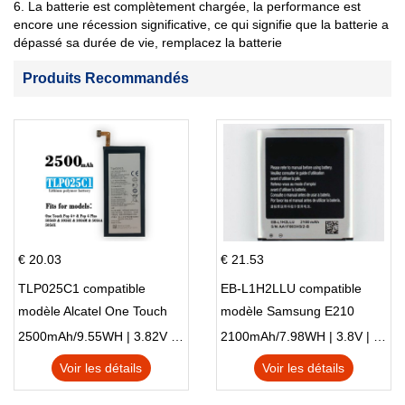
6. La batterie est complètement chargée, la performance est
encore une récession significative, ce qui signifie que la batterie a
dépassé sa durée de vie, remplacez la batterie
Produits Recommandés
€ 20.03
€ 21.53
TLP025C1 compatible
EB-L1H2LLU compatible
modèle Alcatel One Touch
modèle Samsung E210
Pop 4 Plus OT-5056D
E210K i939
2500mAh/9.55WH | 3.82V | Li-ion ...
2100mAh/7.98WH | 3.8V | Li-ion ...
Voir les détails
Voir les détails