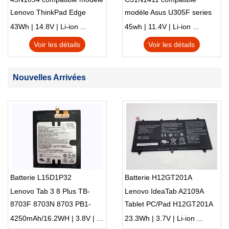
Lenovo ThinkPad Edge
modèle Asus U305F series
S230u Twist
43Wh | 14.8V | Li-ion ...
45wh | 11.4V | Li-ion ...
Voir les détails
Voir les détails
Nouvelles Arrivées
Batterie L15D1P32
Batterie H12GT201A
Lenovo Tab 3 8 Plus TB-
Lenovo IdeaTab A2109A
8703F 8703N 8703 PB1-
Tablet PC/Pad H12GT201A
750N
4250mAh/16.2WH | 3.8V | Li-ion ...
23.3Wh | 3.7V | Li-ion ...