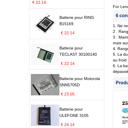
€ 22.14
For Len
6 con
Batterie pour RING
B15169
1. Ne re
2 . Rang
€ 22.14
3 . Main
mais aus
Batterie pour
4. Range
TECLAST 30100140
5. La du
au froid
€ 22.14
6. La ba
dépassé 
Batterie pour Motorola
Prod
SNN5705D
€ 23.05
Batterie pour
ULEFONE 3105
€ 24.14