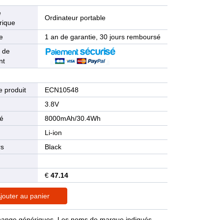
e
Ordinateur portable
rique
e
1 an de garantie, 30 jours remboursé
 de
nt
 produit
ECN10548
n
3.8V
té
8000mAh/30.4Wh
Li-ion
rs
Black
€
47.14
jouter au panier
rechange génériques. Les noms de marque indiqués