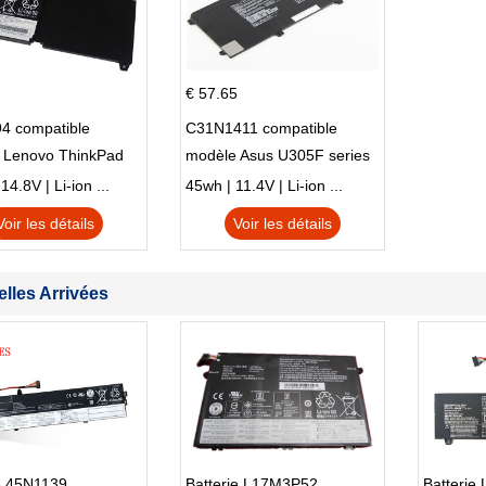
€ 57.65
4 compatible
C31N1411 compatible
 Lenovo ThinkPad
modèle Asus U305F series
230u Twist
4.8V | Li-ion ...
45wh | 11.4V | Li-ion ...
Voir les détails
Voir les détails
lles Arrivées
e 45N1139
Batterie L17M3P52
Batterie