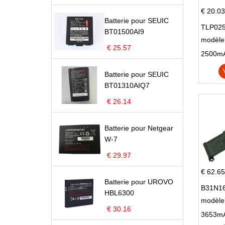
€ 20.03
Batterie pour SEUIC
TLP025
BT01500AI9
modèle 
€ 25.57
Pop 4 
Batterie pour SEUIC
BT01310AIQ7
€ 26.14
Batterie pour Netgear
W-7
€ 29.97
€ 62.65
Batterie pour UROVO
B31N16
HBL6300
modèle
€ 30.16
X705N