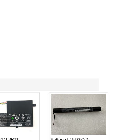
 L14L3P21
Batterie L15D3K32