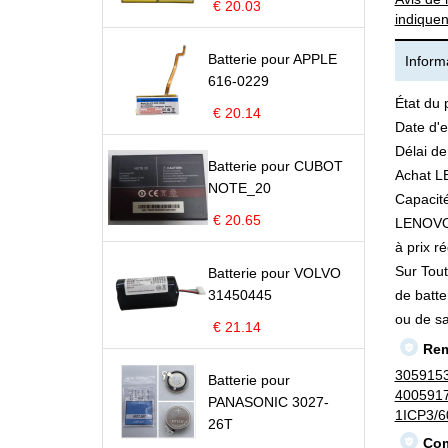
€ 20.03
indiquen
Batterie pour APPLE
Informa
616-0229
État du 
€ 20.14
Date d'e
Délai de
Batterie pour CUBOT
Achat L
NOTE_20
Capacité
€ 20.65
LENOVO 3
à prix ré
Sur Tout
Batterie pour VOLVO
31450445
de batte
ou de s
€ 21.14
Rem
305915
Batterie pour
400591
PANASONIC 3027-
1ICP3/6
26T
Com