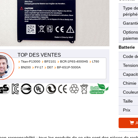
Type d
périphé
Garanti
Options
paieme
Batterie
TOP DES VENTES
Code de
Titan-P13000
BP2101
BCR-1P6S-4000HS
LT60
Tensio
BN200
FY-17
D07
BP-6S1P-5000A
Capaci
Chimie
Couleu
Taille
Prix
A
non-responsabilité : tous les produits de ce site sont des pièces de 