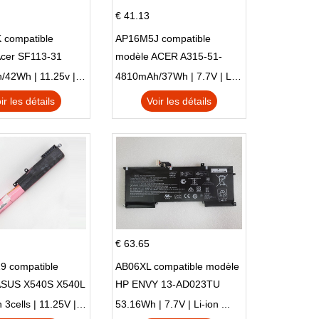
€ 41.13
 compatible
AP16M5J compatible
Acer SF113-31
modèle ACER A315-51-
 NE132
51SL N17Q1 SERIES
3770mAh/42Wh | 11.25v | Li-ion ...
4810mAh/37Wh | 7.7V | Li-ion ...
ir les détails
Voir les détails
€ 63.65
9 compatible
AB06XL compatible modèle
ASUS X540S X540L
HP ENVY 13-AD023TU
SI302 X540SA
HSTNN-DB8C 921438-855
2900mAh 3cells | 11.25V | Li-ion ...
53.16Wh | 7.7V | Li-ion ...