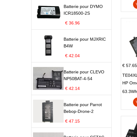
X705U
Batterie pour DYMO
ICR18500-2S
€ 36.96
Batterie pour MJXRIC
B4W
€ 42.04
€ 57.65
Batterie pour CLEVO
TE04XL
NP50BAT-4-54
HP Om
€ 42.14
Omen 15
63.3Wh |
Series
Batterie pour Parrot
Bebop-Drone-2
€ 47.15