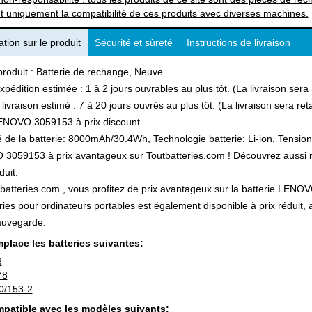
t uniquement la compatibilité de ces produits avec diverses machines.
tion sur le produit
Sécurité et sûreté
Instructions de livraison
produit : Batterie de rechange, Neuve
xpédition estimée : 1 à 2 jours ouvrables au plus tôt. (La livraison ser
 livraison estimé : 7 à 20 jours ouvrés au plus tôt. (La livraison sera r
ENOVO 3059153 à prix discount
 de la batterie: 8000mAh/30.4Wh, Technologie batterie: Li-ion, Tension 
059153 à prix avantageux sur Toutbatteries.com ! Découvrez aussi not
duit.
batteries.com , vous profitez de prix avantageux sur la batterie LENOVO
ries pour ordinateurs portables est également disponible à prix réduit
auvegarde.
place les batteries suivantes:
3
78
0/153-2
patible avec les modèles suivants: