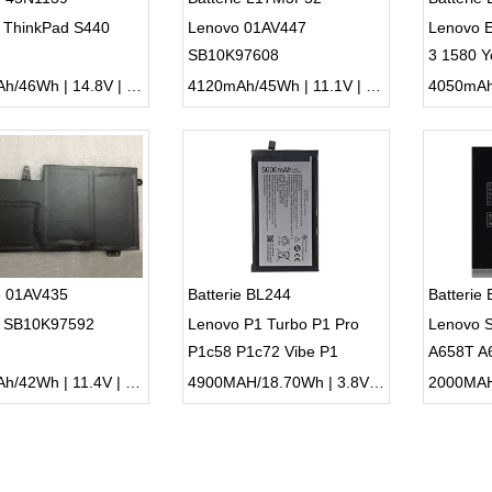
 ThinkPad S440
Lenovo 01AV447
Lenovo 
SB10K97608
3 1580 
3100mAh/46Wh | 14.8V | Li-ion ...
4120mAh/45Wh | 11.1V | Li-ion ...
e 01AV435
Batterie BL244
Batterie
 SB10K97592
Lenovo P1 Turbo P1 Pro
Lenovo 
P1c58 P1c72 Vibe P1
A658T A
3685mAh/42Wh | 11.4V | Li-ion ...
4900MAH/18.70Wh | 3.8V | Li-ion ...