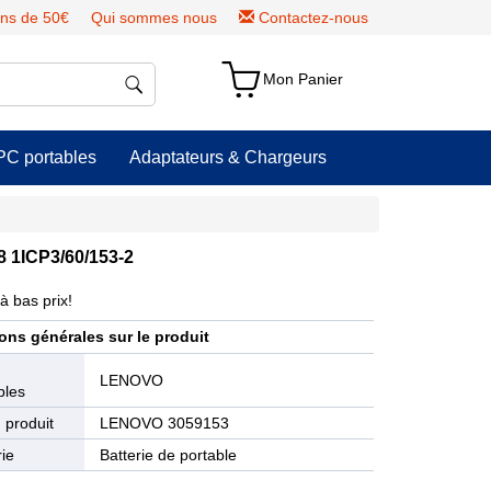
ns de 50€
Qui sommes nous
Contactez-nous
Mon Panier
PC portables
Adaptateurs & Chargeurs
8 1ICP3/60/153-2
à bas prix!
ons générales sur le produit
e
LENOVO
bles
 produit
LENOVO 3059153
ie
Batterie de portable