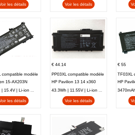
N X705UD
X540S
Voir les détails
Voir les détails
Vo
€ 44.14
€ 55
 compatible modèle
PP03XL compatible modèle
TF03XL 
en 15-AX203N
HP Pavilion 13 14 x360
HP Pavil
 Series Pavilion 15
L83388-AC1 L83388-421
 15.4V | Li-ion ...
43.3Wh | 11.55V | Li-ion ...
HSTNN-LB8S M01118-421
Voir les détails
Voir les détails
Vo
M01144-005 13-BB 14-DV
14-DK 15-EH HSTNN-DB9X