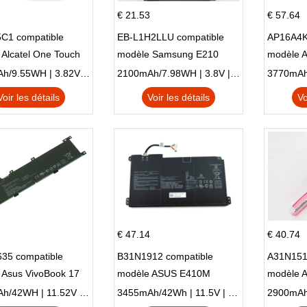
€ 21.53
€ 57.64
C1 compatible
EB-L1H2LLU compatible
AP16A4K
Alcatel One Touch
modèle Samsung E210
modèle 
Plus OT-5056D
E210K i939
AO1-132
2500mAh/9.55WH | 3.82V | Li-ion ...
2100mAh/7.98WH | 3.8V | Li-ion ...
Voir les détails
Voir les détails
Vo
€ 47.14
€ 40.74
35 compatible
B31N1912 compatible
A31N151
 Asus VivoBook 17
modèle ASUS E410M
modèle 
C X705UA X705UV
E410MA L410MA
X540LA-
3653mAh/42WH | 11.52V | Li-ion ...
3455mAh/42Wh | 11.5V | Li-ion ...