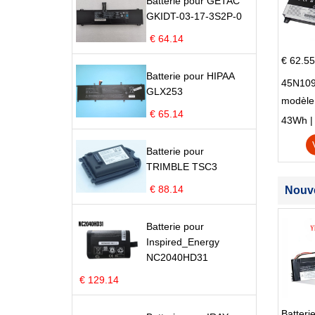
Batterie pour GETAC
GKIDT-03-17-3S2P-0
€ 64.14
€ 62.55
Batterie pour HIPAA
45N109
GLX253
modèle
€ 65.14
Edge S
43Wh | 1
Batterie pour
TRIMBLE TSC3
€ 88.14
Nouve
Batterie pour
Inspired_Energy
NC2040HD31
€ 129.14
Batteri