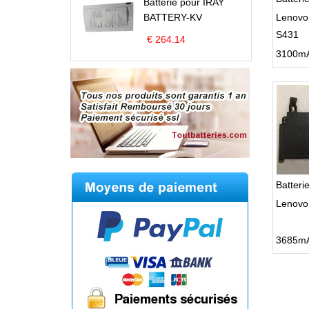
Batterie pour IRAY
BATTERY-KV
Lenovo
S431
€ 264.14
Batteri
Lenovo