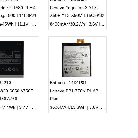
Edge 2-1580 FLEX
Lenovo Yoga Tab 3 YT3-
Yoga 500 L14L3P21
X50F YT3-X50M L15C3K32
4050mAh/45Wh | 11.1V | Li-ion ...
8400mAh/30.2Wh | 3.6V | Li-ion ...
 BL210
Batterie L14D1P31
S820 S650 A750E
Lenovo PB1-770N PHAB
656 A766
Plus
2000MAH/7.4Wh | 3.7V | Li-ion ...
3500MAH/13.3Wh | 3.8V | Li-ion ...