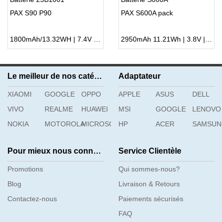
PAX S90 P90
PAX S600A pack
1800mAh/13.32WH | 7.4V | Li-ion ...
2950mAh 11.21Wh | 3.8V | Li-ion ...
Le meilleur de nos catégories
Adaptateur
XIAOMI
GOOGLE
OPPO
APPLE
ASUS
DELL
VIVO
REALME
HUAWEI
MSI
GOOGLE
LENOVO
NOKIA
MOTOROLA
MICROSOFT
HP
ACER
SAMSU
Pour mieux nous connaître
Service Clientèle
Promotions
Qui sommes-nous?
Blog
Livraison & Retours
Contactez-nous
Paiements sécurisés
FAQ