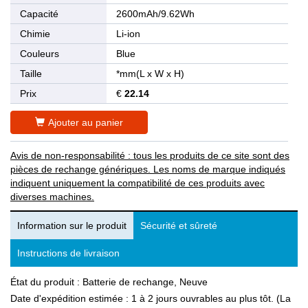
Capacité
2600mAh/9.62Wh
Chimie
Li-ion
Couleurs
Blue
Taille
*mm(L x W x H)
Prix
€
22.14
Ajouter au panier
Avis de non-responsabilité : tous les produits de ce site sont des
pièces de rechange génériques. Les noms de marque indiqués
indiquent uniquement la compatibilité de ces produits avec
diverses machines.
Information sur le produit
Sécurité et sûreté
Instructions de livraison
État du produit : Batterie de rechange, Neuve
Date d'expédition estimée : 1 à 2 jours ouvrables au plus tôt. (La