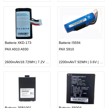
Batterie XKD-173
Batterie IS594
PAX A910 A930
PAX S910
2600mAh/18.72WH | 7.2V | Li-ion ...
2200mAh/7.92WH | 3.6V | Li-ion ...
Batterie 25B1001
Batterie S600A