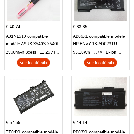
€ 40.74
€ 63.65
A31N1519 compatible
AB06XL compatible modèle
modèle ASUS X540S X540L
HP ENVY 13-AD023TU
X540LA-SI302 X540SA
HSTNN-DB8C 921438-855
2900mAh 3cells | 11.25V | Li-ion ...
53.16Wh | 7.7V | Li-ion ...
X540S
TPN-I128
Voir les détails
Voir les détails
€ 57.65
€ 44.14
TE04XL compatible modèle
PP03XL compatible modèle