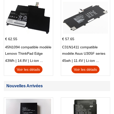
€ 62.55
€ 57.65
45N1094 compatible modèle
C31N1411 compatible
Lenovo ThinkPad Edge
modèle Asus U305F series
S230u Twist
43Wh | 14.8V | Li-ion ...
45wh | 11.4V | Li-ion ...
Voir les détails
Voir les détails
Nouvelles Arrivées