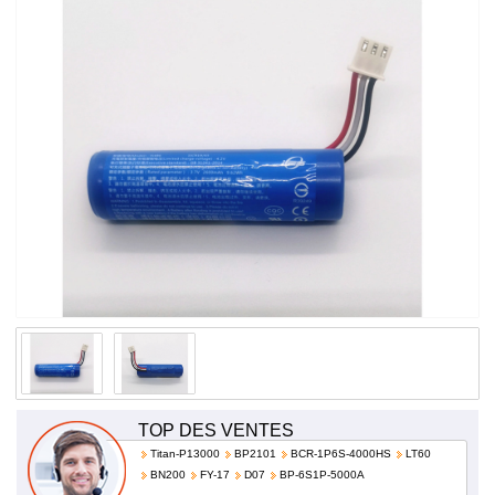
TOP DES VENTES
Titan-P13000
BP2101
BCR-1P6S-4000HS
LT60
BN200
FY-17
D07
BP-6S1P-5000A