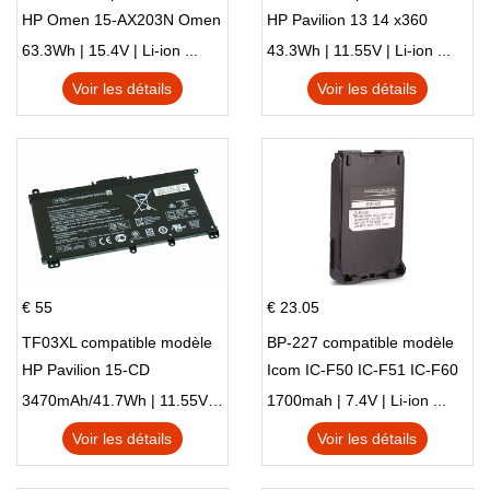
HP Omen 15-AX203N Omen
HP Pavilion 13 14 x360
15 Series Pavilion 15 Series
L83388-AC1 L83388-421
63.3Wh | 15.4V | Li-ion ...
43.3Wh | 11.55V | Li-ion ...
HSTNN-LB8S M01118-421
Voir les détails
Voir les détails
M01144-005 13-BB 14-DV
14-DK 15-EH HSTNN-DB9X
€ 55
€ 23.05
TF03XL compatible modèle
BP-227 compatible modèle
HP Pavilion 15-CD
Icom IC-F50 IC-F51 IC-F60
IC-F61 IC-M87
3470mAh/41.7Wh | 11.55V | Li-ion ...
1700mah | 7.4V | Li-ion ...
Voir les détails
Voir les détails