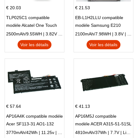
€ 20.03
€ 21.53
TLP025C1 compatible
EB-L1H2LLU compatible
modèle Alcatel One Touch
modèle Samsung E210
Pop 4 Plus OT-5056D
E210K i939
2500mAh/9.55WH | 3.82V | Li-ion ...
2100mAh/7.98WH | 3.8V | Li-ion ...
Voir les détails
Voir les détails
€ 57.64
€ 41.13
AP16A4K compatible modèle
AP16M5J compatible
Acer SF113-31 AO1-132
modèle ACER A315-51-51SL
NE132
N17Q1 SERIES
3770mAh/42Wh | 11.25v | Li-ion ...
4810mAh/37Wh | 7.7V | Li-ion ...