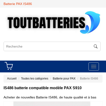
Batterie PAX IS486
Toggle
navigati
Accueil
Toutes les catégories
Batterie pour PAX
Batterie IS486
IS486 batterie compatible modèle PAX S910
Acheter de nouvelles Batterie IS486, de haute qualité et à bas
prix!