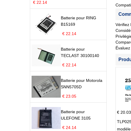
€ 22.14
Compati
Comme
Batterie pour RING
B15169
Vérifiez
Considér
€ 22.14
Privilég
Comparez 
Évaluez 
Batterie pour
TECLAST 30100140
Prod
€ 22.14
Batterie pour Motorola
SNN5705D
€ 23.05
Batterie pour
€ 20.03
ULEFONE 3105
TLP025
€ 24.14
modèle 