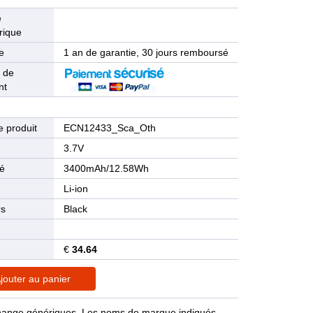
e
rique
e
1 an de garantie, 30 jours remboursé
 de
nt
 produit
ECN12433_Sca_Oth
n
3.7V
té
3400mAh/12.58Wh
Li-ion
rs
Black
€
34.64
jouter au panier
rechange génériques. Les noms de marque indiqués