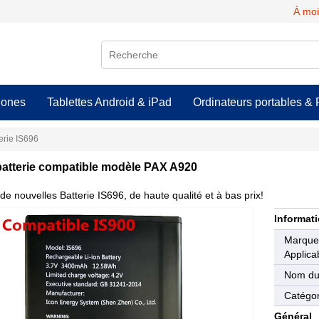
À moi
hones
Tablettes Android & iPad
Ordinateurs portables & 
erie IS696
batterie compatible modèle PAX A920
de nouvelles Batterie IS696, de haute qualité et à bas prix!
Informati
Marqu
Applica
Nom du
Catégor
Général