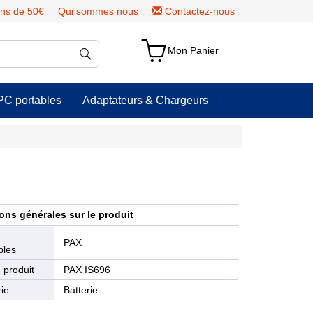
ns de 50€
Qui sommes nous
Contactez-nous
Mon Panier
PC portables
Adaptateurs & Chargeurs
ons générales sur le produit
e
PAX
bles
 produit
PAX IS696
ie
Batterie