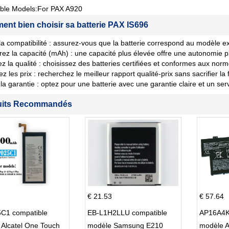
ble Models:For PAX A920
nt bien choisir sa batterie PAX IS696
 la compatibilité : assurez-vous que la batterie correspond au modèle ex
ez la capacité (mAh) : une capacité plus élevée offre une autonomie p
iez la qualité : choisissez des batteries certifiées et conformes aux norm
les prix : recherchez le meilleur rapport qualité-prix sans sacrifier la fi
la garantie : optez pour une batterie avec une garantie claire et un ser
uits Recommandés
€ 21.53
€ 57.64
C1 compatible
EB-L1H2LLU compatible
AP16A4K
Alcatel One Touch
modèle Samsung E210
modèle 