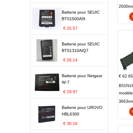
Pop 4 
Batterie pour SEUIC
BT01500AI9
€ 25.57
Batterie pour SEUIC
BT01310AIQ7
€ 26.14
Batterie pour Netgear
€ 62.65
W-7
B31N16
€ 29.97
modèle
X705N
Batterie pour UROVO
X705U
HBL6300
€ 30.16