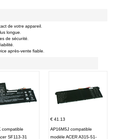
act de votre appareil.
lus longue.
es de sécurité.
abilité.
vice après-vente fiable.
€ 41.13
 compatible
AP16M5J compatible
Acer SF113-31
modèle ACER A315-51-