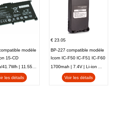
€ 23.05
compatible modèle
BP-227 compatible modèle
ion 15-CD
Icom IC-F50 IC-F51 IC-F60
IC-F61 IC-M87
3470mAh/41.7Wh | 11.55V | Li-ion ...
1700mah | 7.4V | Li-ion ...
ir les détails
Voir les détails