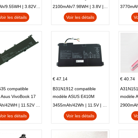
Plus OT-5056D
E210K i939
AO1-132
2500mAh/9.55WH | 3.82V | Li-ion ...
2100mAh/7.98WH | 3.8V | Li-ion ...
Voir les détails
Voir les détails
Vo
€ 47.14
€ 40.74
35 compatible
B31N1912 compatible
A31N151
 Asus VivoBook 17
modèle ASUS E410M
modèle 
C X705UA X705UV
E410MA L410MA
X540LA-
3653mAh/42WH | 11.52V | Li-ion ...
3455mAh/42Wh | 11.5V | Li-ion ...
N X705UD
X540S
Voir les détails
Voir les détails
Vo