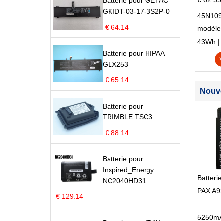
€ 62.55
Batterie pour GETAC
GKIDT-03-17-3S2P-0
45N109
€ 64.14
modèle
Edge S
43Wh | 1
Batterie pour HIPAA
GLX253
€ 65.14
Nouve
Batterie pour
TRIMBLE TSC3
€ 88.14
Batterie pour
Inspired_Energy
Batteri
NC2040HD31
PAX A9
€ 129.14