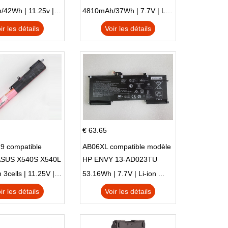
 NE132
51SL N17Q1 SERIES
3770mAh/42Wh | 11.25v | Li-ion ...
4810mAh/37Wh | 7.7V | Li-ion ...
ir les détails
Voir les détails
€ 63.65
9 compatible
AB06XL compatible modèle
ASUS X540S X540L
HP ENVY 13-AD023TU
SI302 X540SA
HSTNN-DB8C 921438-855
2900mAh 3cells | 11.25V | Li-ion ...
53.16Wh | 7.7V | Li-ion ...
TPN-I128
ir les détails
Voir les détails