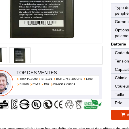
Type d
périphé
Garanti
Options
paieme
Batterie
Code de
Tensio
Capaci
TOP DES VENTES
Chimie
Titan-P13000
BP2101
BCR-1P6S-4000HS
LT60
BN200
FY-17
D07
BP-6S1P-5000A
Couleu
Taille
Prix
A
non-responsabilité : tous les produits de ce site sont des pièces de 