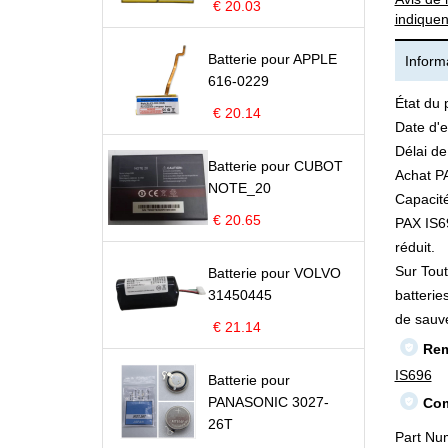
€ 20.03
indiquen
Batterie pour APPLE
Informa
616-0229
État du 
€ 20.14
Date d'e
Délai de
Batterie pour CUBOT
Achat PA
NOTE_20
Capacité
€ 20.65
PAX IS69
réduit.
Sur Tout
Batterie pour VOLVO
31450445
batterie
de sauv
€ 21.14
Rem
IS696
Batterie pour
PANASONIC 3027-
Com
26T
Part Nu