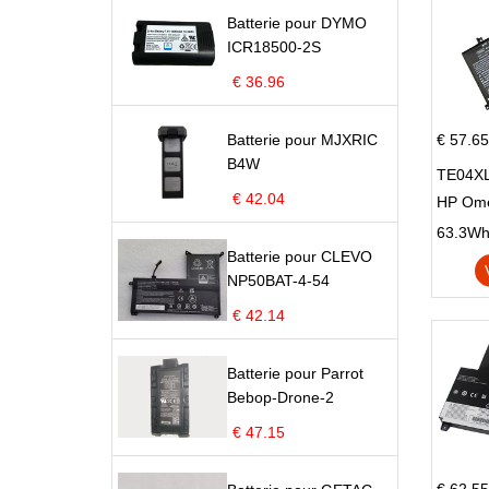
Batterie pour DYMO
ICR18500-2S
€ 36.96
Batterie pour MJXRIC
€ 57.65
B4W
TE04XL
€ 42.04
HP Om
Omen 15
63.3Wh |
Batterie pour CLEVO
Series
NP50BAT-4-54
€ 42.14
Batterie pour Parrot
Bebop-Drone-2
€ 47.15