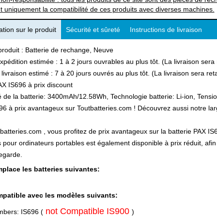
t uniquement la compatibilité de ces produits avec diverses machines.
tion sur le produit
Sécurité et sûreté
Instructions de livraison
produit : Batterie de rechange, Neuve
xpédition estimée : 1 à 2 jours ouvrables au plus tôt. (La livraison ser
 livraison estimé : 7 à 20 jours ouvrés au plus tôt. (La livraison sera r
X IS696 à prix discount
 de la batterie: 3400mAh/12.58Wh, Technologie batterie: Li-ion, Tension
6 à prix avantageux sur Toutbatteries.com ! Découvrez aussi notre large
batteries.com , vous profitez de prix avantageux sur la batterie PAX IS6
s pour ordinateurs portables est également disponible à prix réduit, a
egarde.
place les batteries suivantes:
patible avec les modèles suivants:
not Compatible IS900
mbers: IS696 (
)