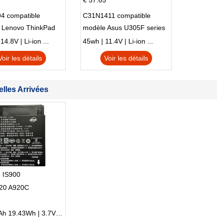
€ 57.65
4 compatible
C31N1411 compatible
 Lenovo ThinkPad
modèle Asus U305F series
230u Twist
4.8V | Li-ion ...
45wh | 11.4V | Li-ion ...
Voir les détails
Voir les détails
lles Arrivées
e IS900
20 A920C
5250mAh 19.43Wh | 3.7V | Li-ion ...