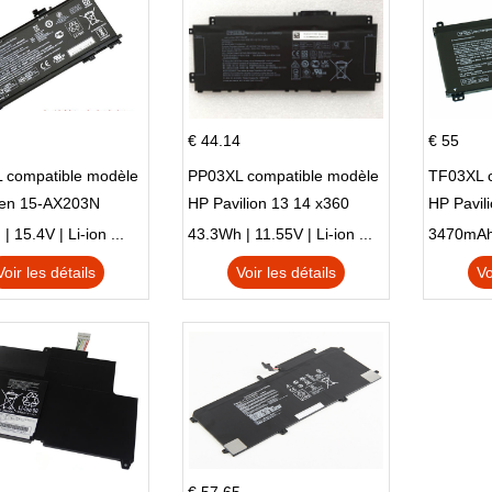
€ 44.14
€ 55
 compatible modèle
PP03XL compatible modèle
TF03XL 
en 15-AX203N
HP Pavilion 13 14 x360
HP Pavil
 Series Pavilion 15
L83388-AC1 L83388-421
 15.4V | Li-ion ...
43.3Wh | 11.55V | Li-ion ...
HSTNN-LB8S M01118-421
Voir les détails
Voir les détails
Vo
M01144-005 13-BB 14-DV
14-DK 15-EH HSTNN-DB9X