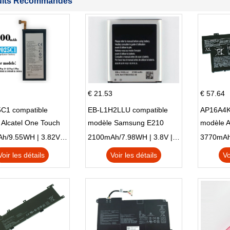
uits Recommandés
€ 21.53
€ 57.64
C1 compatible
EB-L1H2LLU compatible
AP16A4K
Alcatel One Touch
modèle Samsung E210
modèle 
Plus OT-5056D
E210K i939
AO1-132
2500mAh/9.55WH | 3.82V | Li-ion ...
2100mAh/7.98WH | 3.8V | Li-ion ...
Voir les détails
Voir les détails
Vo