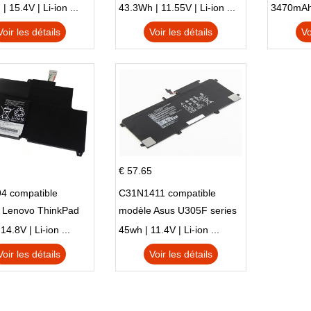
 Series Pavilion 15
L83388-AC1 L83388-421
 15.4V | Li-ion ...
43.3Wh | 11.55V | Li-ion ...
HSTNN-LB8S M01118-421
Voir les détails
Voir les détails
Vo
M01144-005 13-BB 14-DV
14-DK 15-EH HSTNN-DB9X
€ 57.65
4 compatible
C31N1411 compatible
 Lenovo ThinkPad
modèle Asus U305F series
230u Twist
4.8V | Li-ion ...
45wh | 11.4V | Li-ion ...
Voir les détails
Voir les détails