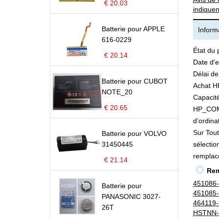
€ 20.03
indiquen
Batterie pour APPLE
Informa
616-0229
État du 
€ 20.14
Date d'e
Délai de
Batterie pour CUBOT
Achat H
NOTE_20
Capacité
€ 20.65
HP_COMP
d’ordina
Sur Tout
Batterie pour VOLVO
31450445
sélectio
remplac
€ 21.14
Rem
451086
Batterie pour
451085
PANASONIC 3027-
464119-
26T
HSTNN-