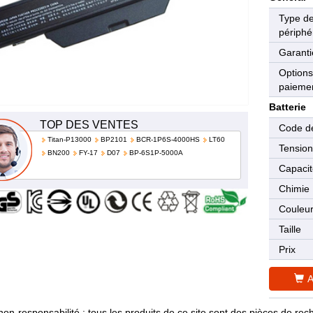
Type d
périphé
Garanti
Options
paieme
Batterie
TOP DES VENTES
Code de
Titan-P13000
BP2101
BCR-1P6S-4000HS
LT60
Tensio
BN200
FY-17
D07
BP-6S1P-5000A
Capaci
Chimie
Couleu
Taille
Prix
A
non-responsabilité : tous les produits de ce site sont des pièces de 