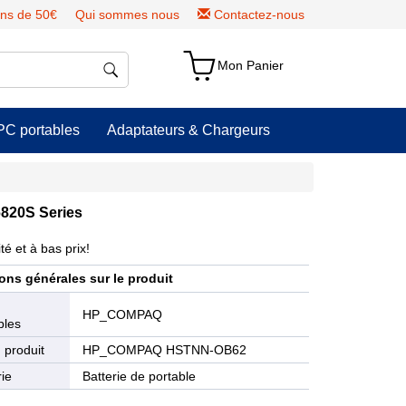
ns de 50€
Qui sommes nous
Contactez-nous
Mon Panier
PC portables
Adaptateurs & Chargeurs
820S Series
é et à bas prix!
ons générales sur le produit
e
HP_COMPAQ
bles
 produit
HP_COMPAQ HSTNN-OB62
ie
Batterie de portable