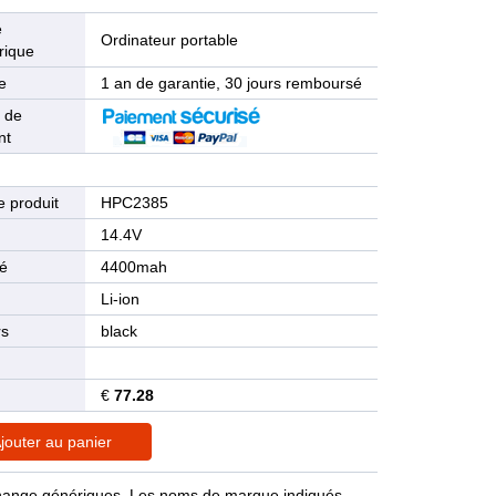
e
Ordinateur portable
rique
e
1 an de garantie, 30 jours remboursé
 de
nt
 produit
HPC2385
n
14.4V
té
4400mah
Li-ion
rs
black
€
77.28
jouter au panier
rechange génériques. Les noms de marque indiqués