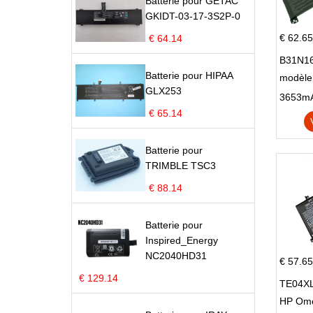
Batterie pour GETAC
GKIDT-03-17-3S2P-0
€ 62.65
€ 64.14
B31N16
Batterie pour HIPAA
modèle
GLX253
X705N
X705U
€ 65.14
Batterie pour
TRIMBLE TSC3
€ 88.14
Batterie pour
Inspired_Energy
NC2040HD31
€ 57.65
€ 129.14
TE04XL
HP Om