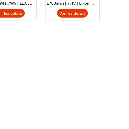
IC-F61 IC-M87
3470mAh/41.7Wh | 11.55V | Li-ion ...
1700mah | 7.4V | Li-ion ...
ir les détails
Voir les détails