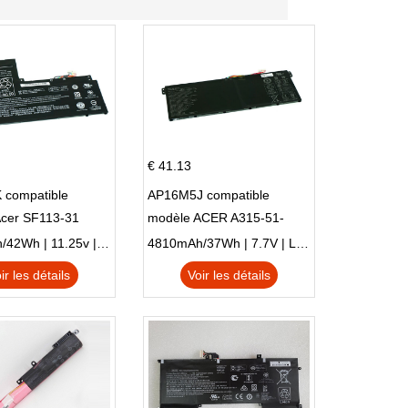
€ 41.13
 compatible
AP16M5J compatible
Acer SF113-31
modèle ACER A315-51-
 NE132
51SL N17Q1 SERIES
3770mAh/42Wh | 11.25v | Li-ion ...
4810mAh/37Wh | 7.7V | Li-ion ...
ir les détails
Voir les détails