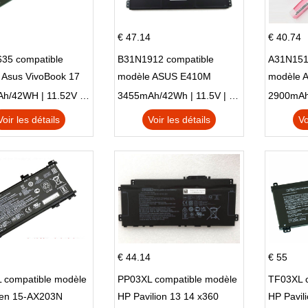
€ 47.14
€ 40.74
35 compatible
B31N1912 compatible
A31N151
 Asus VivoBook 17
modèle ASUS E410M
modèle 
C X705UA X705UV
E410MA L410MA
X540LA-
3653mAh/42WH | 11.52V | Li-ion ...
3455mAh/42Wh | 11.5V | Li-ion ...
N X705UD
X540S
Voir les détails
Voir les détails
Vo
€ 44.14
€ 55
 compatible modèle
PP03XL compatible modèle
TF03XL 
en 15-AX203N
HP Pavilion 13 14 x360
HP Pavil