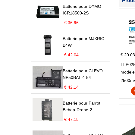
Prod
Batterie pour DYMO
ICR18500-2S
€ 36.96
Batterie pour MJXRIC
B4W
€ 42.04
€ 20.03
TLP025
Batterie pour CLEVO
modèle 
NP50BAT-4-54
Pop 4 
€ 42.14
Batterie pour Parrot
Bebop-Drone-2
€ 47.15