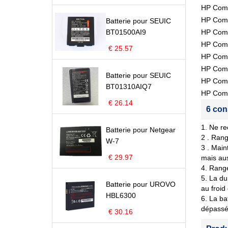
HP Comp
HP Com
Batterie pour SEUIC
BT01500AI9
HP Com
HP Com
€ 25.57
HP Com
HP Com
Batterie pour SEUIC
HP Com
BT01310AIQ7
HP Com
€ 26.14
6 con
1. Ne re
Batterie pour Netgear
2 . Rang
W-7
3 . Main
€ 29.97
mais aus
4. Range
5. La du
Batterie pour UROVO
au froid
HBL6300
6. La ba
dépassé 
€ 30.16