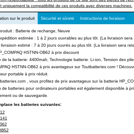
t uniquement la compatibilité de ces produits avec diverses machines.
tion sur le produit
Sécurité et sûreté
Instructions de livraison
produit : Batterie de rechange, Neuve
xpédition estimée : 1 à 2 jours ouvrables au plus tôt. (La livraison ser
 livraison estimé : 7 à 20 jours ouvrés au plus tôt. (La livraison sera r
P_COMPAQ HSTNN-OB62 à prix discount
 de la batterie: 4400mah, Technologie batterie: Li-ion, Tension des pile
AQ HSTNN-OB62 à prix avantageux sur Toutbatteries.com ! Découvrez 
teur portable à prix réduit.
batteries.com , vous profitez de prix avantageux sur la batterie HP_
n de batteries pour ordinateurs portables est également disponible à pr
ement ou de sauvegarde.
place les batteries suivantes:
-12
-141
362
IB52