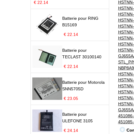
HSTNN-
€ 22.14
HSTNN-
HSTNN-
Batterie pour RING
HSTNN-
B15169
HSTNN-
HSTNN-
€ 22.14
HSTNN-
HSTNN-
HSTNN-
Batterie pour
GJ655A
TECLAST 30100140
STL_P/
€ 22.14
NBP8A9
HSTNN-
HSTNN-
Batterie pour Motorola
HSTNN-
SNN5705D
HSTNN-
HSTNN-
€ 23.05
HSTNN-
GJ655A
Batterie pour
451086
ULEFONE 3105
451085
Com
€ 24.14