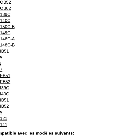
OB52
OB62
139C
140C
150C-B
149C
148C-A
148C-B
IB51
A
N
7
FB51
FB52
I39C
I40C
IB51
IB52
A
-121
-141
patible avec les modèles suivants: