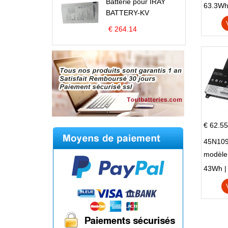
Batterie pour IRAY
Omen 15
63.3Wh |
BATTERY-KV
Series
€ 264.14
€ 62.55
45N109
modèle
Edge S
43Wh | 1