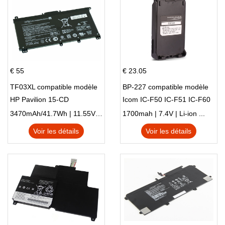
€ 55
€ 23.05
TF03XL compatible modèle
BP-227 compatible modèle
HP Pavilion 15-CD
Icom IC-F50 IC-F51 IC-F60
IC-F61 IC-M87
3470mAh/41.7Wh | 11.55V | Li-ion ...
1700mah | 7.4V | Li-ion ...
Voir les détails
Voir les détails