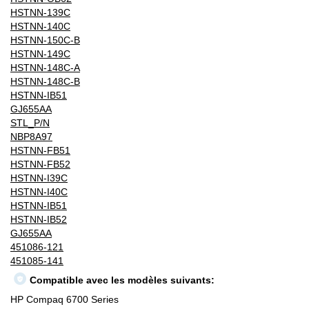
HSTNN-139C
HSTNN-140C
HSTNN-150C-B
HSTNN-149C
HSTNN-148C-A
HSTNN-148C-B
HSTNN-IB51
GJ655AA
STL_P/N
NBP8A97
HSTNN-FB51
HSTNN-FB52
HSTNN-I39C
HSTNN-I40C
HSTNN-IB51
HSTNN-IB52
GJ655AA
451086-121
451085-141
Compatible avec les modèles suivants:
HP Compaq 6700 Series