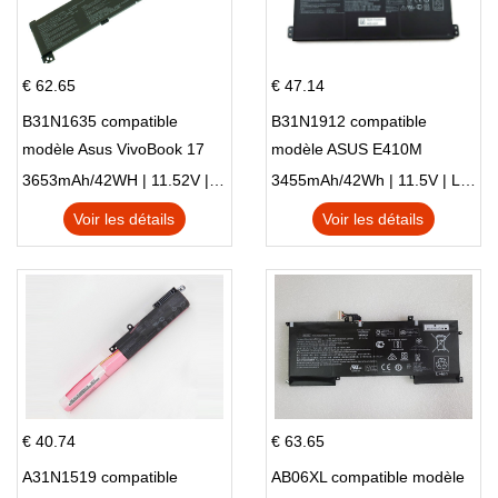
€ 62.65
€ 47.14
B31N1635 compatible
B31N1912 compatible
modèle Asus VivoBook 17
modèle ASUS E410M
X705NC X705UA X705UV
E410MA L410MA
3653mAh/42WH | 11.52V | Li-ion ...
3455mAh/42Wh | 11.5V | Li-ion ...
X705UN X705UD
Voir les détails
Voir les détails
€ 40.74
€ 63.65
A31N1519 compatible
AB06XL compatible modèle