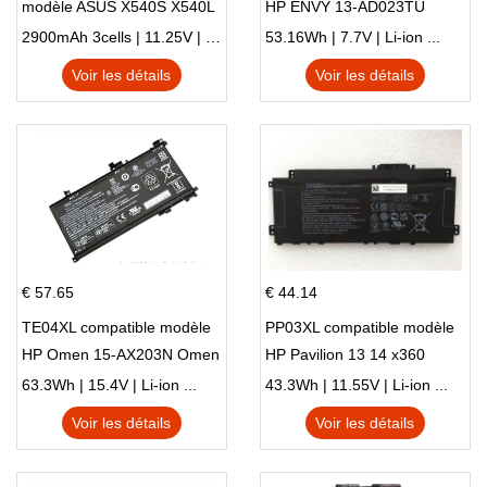
modèle ASUS X540S X540L
HP ENVY 13-AD023TU
X540LA-SI302 X540SA
HSTNN-DB8C 921438-855
2900mAh 3cells | 11.25V | Li-ion ...
53.16Wh | 7.7V | Li-ion ...
X540S
TPN-I128
Voir les détails
Voir les détails
€ 57.65
€ 44.14
TE04XL compatible modèle
PP03XL compatible modèle
HP Omen 15-AX203N Omen
HP Pavilion 13 14 x360
15 Series Pavilion 15 Series
L83388-AC1 L83388-421
63.3Wh | 15.4V | Li-ion ...
43.3Wh | 11.55V | Li-ion ...
HSTNN-LB8S M01118-421
Voir les détails
Voir les détails
M01144-005 13-BB 14-DV
14-DK 15-EH HSTNN-DB9X