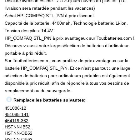
Délai de livraison estimé : 7 à 20 jours ouvrés au plus tôt. (La
livraison sera retardée pendant les vacances)
Achat HP_COMPAQ STL_P/N à prix discount
Capacité de la batterie: 4400mah, Technologie batterie: Li-ion,
Tension des piles: 14.4V.
HP_COMPAQ STL_P/N à prix avantageux sur Toutbatteries.com !
Découvrez aussi notre large sélection de batteries d’ordinateur
portable à prix réduit.
Sur Toutbatteries.com , vous profitez de prix avantageux sur la
batterie HP_COMPAQ STL_P/N. Et ce n’est pas tout : une large
sélection de batteries pour ordinateurs portables est également
disponible à prix réduit, afin de répondre à tous vos besoins de
remplacement ou de sauvegarde.
Remplace les batteries suivantes:
451086-12
451085-141
464119-362
HSTNN-IB52
HSTNN-OB52
HSTNN-OB62