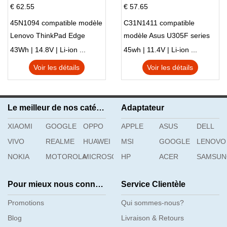
€ 62.55
€ 57.65
45N1094 compatible modèle
C31N1411 compatible
Lenovo ThinkPad Edge
modèle Asus U305F series
S230u Twist
43Wh | 14.8V | Li-ion ...
45wh | 11.4V | Li-ion ...
Voir les détails
Voir les détails
Le meilleur de nos catégories
Adaptateur
XIAOMI
GOOGLE
OPPO
APPLE
ASUS
DELL
VIVO
REALME
HUAWEI
MSI
GOOGLE
LENOVO
NOKIA
MOTOROLA
MICROSOFT
HP
ACER
SAMSU
Pour mieux nous connaître
Service Clientèle
Promotions
Qui sommes-nous?
Blog
Livraison & Retours