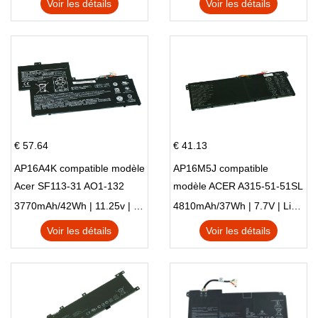
Voir les détails
Voir les détails
€ 57.64
€ 41.13
AP16A4K compatible modèle
AP16M5J compatible
Acer SF113-31 AO1-132
modèle ACER A315-51-51SL
NE132
N17Q1 SERIES
3770mAh/42Wh | 11.25v | Li-ion ...
4810mAh/37Wh | 7.7V | Li-ion ...
Voir les détails
Voir les détails