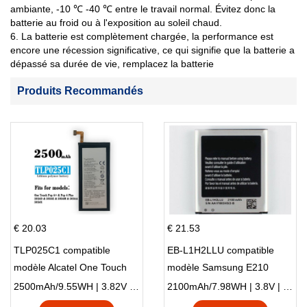
ambiante, -10 ℃ -40 ℃ entre le travail normal. Évitez donc la
batterie au froid ou à l'exposition au soleil chaud.
6. La batterie est complètement chargée, la performance est
encore une récession significative, ce qui signifie que la batterie a
dépassé sa durée de vie, remplacez la batterie
Produits Recommandés
€ 20.03
€ 21.53
TLP025C1 compatible
EB-L1H2LLU compatible
modèle Alcatel One Touch
modèle Samsung E210
Pop 4 Plus OT-5056D
E210K i939
2500mAh/9.55WH | 3.82V | Li-ion ...
2100mAh/7.98WH | 3.8V | Li-ion ...