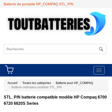
Batterie de portable HP_COMPAQ STL_P/N
Toggle
navigati
Accueil
Toutes les catégories
Batterie pour HP_COMPAQ
Batterie ordinateur portable STL_P/N
STL_P/N batterie compatible modèle HP Compaq 6700
6720 6820S Series