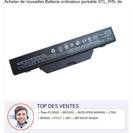
Acheter de nouvelles Batterie ordinateur portable STL_P/N, de
haute qualité et à bas prix!
TOP DES VENTES
Titan-P13000
BP2101
BCR-1P6S-4000HS
LT60
BN200
FY-17
D07
BP-6S1P-5000A