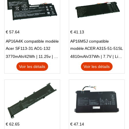
€ 57.64
€ 41.13
AP16A4K compatible modèle
AP16M5J compatible
Acer SF113-31 AO1-132
modèle ACER A315-51-51SL
NE132
N17Q1 SERIES
3770mAh/42Wh | 11.25v | Li-ion ...
4810mAh/37Wh | 7.7V | Li-ion ...
Voir les détails
Voir les détails
€ 62.65
€ 47.14