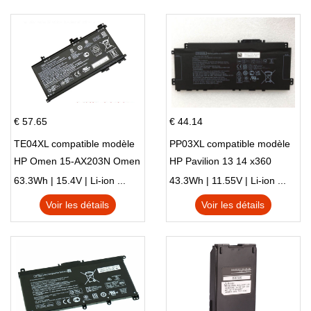
€ 57.65
€ 44.14
TE04XL compatible modèle
PP03XL compatible modèle
HP Omen 15-AX203N Omen
HP Pavilion 13 14 x360
15 Series Pavilion 15 Series
L83388-AC1 L83388-421
63.3Wh | 15.4V | Li-ion ...
43.3Wh | 11.55V | Li-ion ...
HSTNN-LB8S M01118-421
Voir les détails
Voir les détails
M01144-005 13-BB 14-DV
14-DK 15-EH HSTNN-DB9X