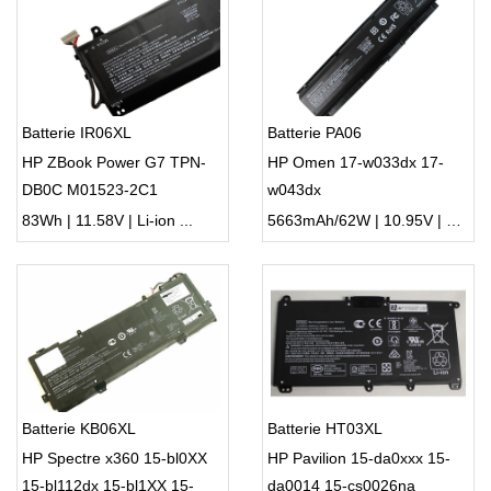
Batterie IR06XL
Batterie PA06
HP ZBook Power G7 TPN-
HP Omen 17-w033dx 17-
DB0C M01523-2C1
w043dx
M02029-005
83Wh | 11.58V | Li-ion ...
5663mAh/62W | 10.95V | Li-ion ...
Batterie KB06XL
Batterie HT03XL
HP Spectre x360 15-bl0XX
HP Pavilion 15-da0xxx 15-
15-bl112dx 15-bl1XX 15-
da0014 15-cs0026na