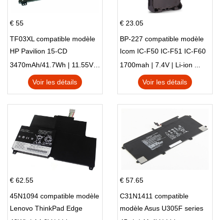
€ 55
€ 23.05
TF03XL compatible modèle
BP-227 compatible modèle
HP Pavilion 15-CD
Icom IC-F50 IC-F51 IC-F60
IC-F61 IC-M87
3470mAh/41.7Wh | 11.55V | Li-ion ...
1700mah | 7.4V | Li-ion ...
Voir les détails
Voir les détails
€ 62.55
€ 57.65
45N1094 compatible modèle
C31N1411 compatible
Lenovo ThinkPad Edge
modèle Asus U305F series