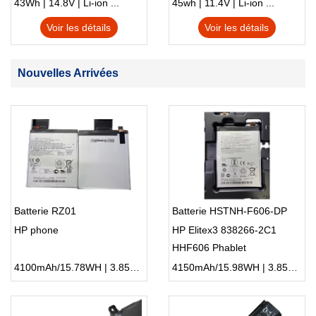
S230u Twist
43Wh | 14.8V | Li-ion ...
45wh | 11.4V | Li-ion ...
Voir les détails
Voir les détails
Nouvelles Arrivées
Batterie RZ01
Batterie HSTNH-F606-DP
HP phone
HP Elitex3 838266-2C1
HHF606 Phablet
4100mAh/15.78WH | 3.85V | Li-ion ...
4150mAh/15.98WH | 3.85V | Li-ion ...