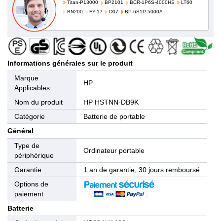
Titan-P13000
BP2101
BCR-1P6S-4000HS
LT60
BN200
FY-17
D07
BP-6S1P-5000A
Informations générales sur le produit
Marque
HP
Applicables
Nom du produit
HP HSTNN-DB9K
Catégorie
Batterie de portable
Général
Type de
Ordinateur portable
périphérique
Garantie
1 an de garantie, 30 jours remboursé
Options de
paiement
Batterie