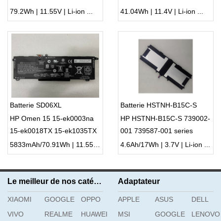
bl012dx
79.2Wh | 11.55V | Li-ion ...
41.04Wh | 11.4V | Li-ion ...
Batterie SD06XL
Batterie HSTNH-B15C-S
HP Omen 15 15-ek0003na
HP HSTNH-B15C-S 739002-
15-ek0018TX 15-ek1035TX
001 739587-001 series
15-ek0025tx
5833mAh/70.91Wh | 11.55V | Li-ion ...
4.6Ah/17Wh | 3.7V | Li-ion ...
Le meilleur de nos catégories
Adaptateur
XIAOMI
GOOGLE
OPPO
APPLE
ASUS
DELL
VIVO
REALME
HUAWEI
MSI
GOOGLE
LENOVO