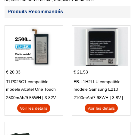
Produits Recommandés
€ 20.03
€ 21.53
TLP025C1 compatible
EB-L1H2LLU compatible
modèle Alcatel One Touch
modèle Samsung E210
Pop 4 Plus OT-5056D
E210K i939
2500mAh/9.55WH | 3.82V | Li-ion ...
2100mAh/7.98WH | 3.8V | Li-ion ...
Voir les détails
Voir les détails