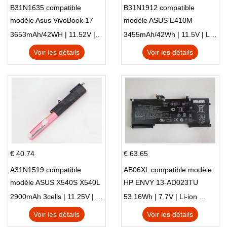
B31N1635 compatible
B31N1912 compatible
modèle Asus VivoBook 17
modèle ASUS E410M
X705NC X705UA X705UV
E410MA L410MA
3653mAh/42WH | 11.52V | Li-ion ...
3455mAh/42Wh | 11.5V | Li-ion ...
X705UN X705UD
Voir les détails
Voir les détails
€ 40.74
€ 63.65
A31N1519 compatible
AB06XL compatible modèle
modèle ASUS X540S X540L
HP ENVY 13-AD023TU
X540LA-SI302 X540SA
HSTNN-DB8C 921438-855
2900mAh 3cells | 11.25V | Li-ion ...
53.16Wh | 7.7V | Li-ion ...
X540S
TPN-I128
Voir les détails
Voir les détails