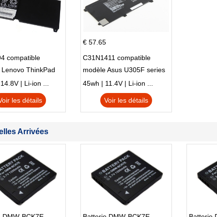
€ 57.65
4 compatible
C31N1411 compatible
 Lenovo ThinkPad
modèle Asus U305F series
230u Twist
4.8V | Li-ion ...
45wh | 11.4V | Li-ion ...
Voir les détails
Voir les détails
lles Arrivées
ie DMW-BCK7E
Batterie DMW-BCK7E
Batteri