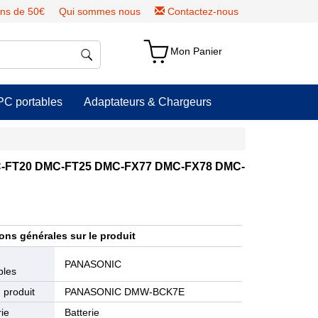
ns de 50€
Qui sommes nous
Contactez-nous
Mon Panier
PC portables
Adaptateurs & Chargeurs
C-FT20 DMC-FT25 DMC-FX77 DMC-FX78 DMC-
ons générales sur le produit
e
PANASONIC
bles
 produit
PANASONIC DMW-BCK7E
ie
Batterie