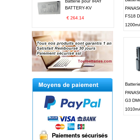
Batterie pour IRAY
BATTERY-KV
PANAS
FS18 
€ 264.14
FS28 
1200mAh
FS37 
FS45
Batter
PANAS
G3 DM
DMC-G
DMC-T