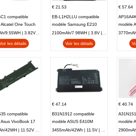
€ 21.53
€ 57.64
C1 compatible
EB-L1H2LLU compatible
AP16A4K
Alcatel One Touch
modèle Samsung E210
modèle 
Plus OT-5056D
E210K i939
AO1-132
2500mAh/9.55WH | 3.82V | Li-ion ...
2100mAh/7.98WH | 3.8V | Li-ion ...
Voir les détails
Voir les détails
Vo
€ 47.14
€ 40.74
35 compatible
B31N1912 compatible
A31N151
 Asus VivoBook 17
modèle ASUS E410M
modèle 
C X705UA X705UV
E410MA L410MA
X540LA-
3653mAh/42WH | 11.52V | Li-ion ...
3455mAh/42Wh | 11.5V | Li-ion ...