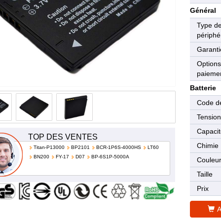
Général
Type d
périphé
Garanti
Options
paieme
Batterie
Code de
Tensio
Capaci
TOP DES VENTES
Chimie
Titan-P13000
BP2101
BCR-1P6S-4000HS
LT60
BN200
FY-17
D07
BP-6S1P-5000A
Couleu
Taille
Prix
A