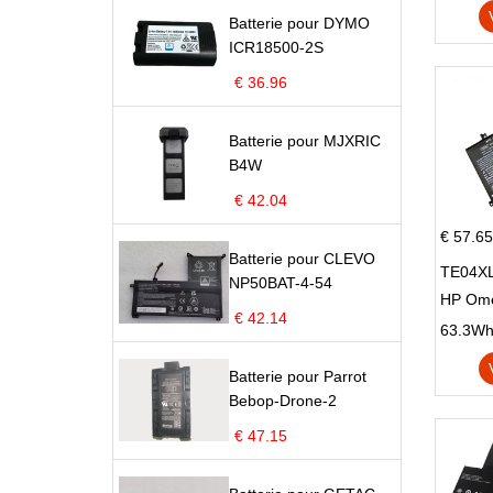
X705U
Batterie pour DYMO
ICR18500-2S
€ 36.96
Batterie pour MJXRIC
B4W
€ 42.04
€ 57.65
Batterie pour CLEVO
TE04XL
NP50BAT-4-54
HP Om
€ 42.14
Omen 15
63.3Wh |
Series
Batterie pour Parrot
Bebop-Drone-2
€ 47.15