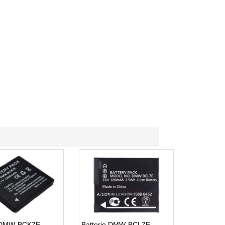
e DMW-BCK7E
Batterie DMW-BCL7E