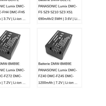
IC Lumix DMC-
PANASONIC Lumix DMC-
C-FH4 DMC-FH5
F5 SZ9 SZ10 SZ3 XS1
6 DMC-FH7 DMC-
FS50 FH10 FH50 SZ8
 3.7V | Li-ion ...
690mAh/2.5WH | 3.6V | Li-ion ...
C-FH24
e DMW-BMB9E
Batterie DMW-BMB9E
IC Lumix DMC-
PANASONIC Lumix DMC-
MC-FZ72 DMC-
FZ40 DMC-FZ45 DMC-
MC-FZ150 DC-
FZ47 DMC-FZ48 DMC-
 7.2V | Li-ion ...
1200mAh | 7.2V | Li-ion ...
-FZ85
FZ60 DMC-FZ62