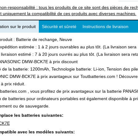
non-responsabilité : tous les produits de ce site sont des pièces de 
t uniquement la compatibilité de ces produits avec diverses machines.
tion sur le produit
Sécurité et sûreté
Instructions de livraison
produit : Batterie de rechange, Neuve
xpédition estimée : 1 à 2 jours ouvrables au plus tôt. (La livraison ser
 livraison estimé : 7 à 20 jours ouvrés au plus tôt. (La livraison sera r
ANASONIC DMW-BCK7E à prix discount
 de la batterie: 1200mAh, Technologie batterie: Li-ion, Tension des pile
IC DMW-BCK7E à prix avantageux sur Toutbatteries.com ! Découvrez au
à prix réduit.
batteries.com , vous profitez de prix avantageux sur la batterie PAN
n de batteries pour ordinateurs portables est également disponible à pr
ement ou de sauvegarde.
place les batteries suivantes:
CK7E
patible avec les modèles suivants: