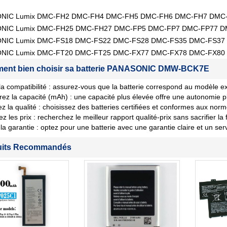
NIC Lumix DMC-FH2 DMC-FH4 DMC-FH5 DMC-FH6 DMC-FH7 DMC
NIC Lumix DMC-FH25 DMC-FH27 DMC-FP5 DMC-FP7 DMC-FP77 D
NIC Lumix DMC-FS18 DMC-FS22 DMC-FS28 DMC-FS35 DMC-FS37
NIC Lumix DMC-FT20 DMC-FT25 DMC-FX77 DMC-FX78 DMC-FX80
ent bien choisir sa batterie PANASONIC DMW-BCK7E
 la compatibilité : assurez-vous que la batterie correspond au modèle ex
ez la capacité (mAh) : une capacité plus élevée offre une autonomie p
iez la qualité : choisissez des batteries certifiées et conformes aux norm
les prix : recherchez le meilleur rapport qualité-prix sans sacrifier la fi
la garantie : optez pour une batterie avec une garantie claire et un ser
uits Recommandés