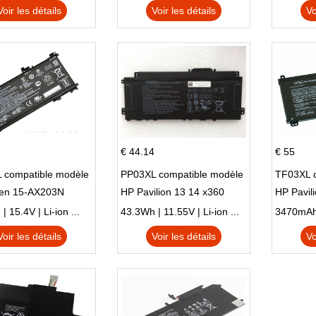
N X705UD
X540S
Voir les détails
Voir les détails
Vo
€ 44.14
€ 55
 compatible modèle
PP03XL compatible modèle
TF03XL 
en 15-AX203N
HP Pavilion 13 14 x360
HP Pavil
 Series Pavilion 15
L83388-AC1 L83388-421
 15.4V | Li-ion ...
43.3Wh | 11.55V | Li-ion ...
HSTNN-LB8S M01118-421
Voir les détails
Voir les détails
Vo
M01144-005 13-BB 14-DV
14-DK 15-EH HSTNN-DB9X