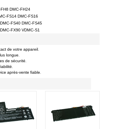
-FH8 DMC-FH24
MC-FS14 DMC-FS16
 DMC-FS40 DMC-FS45
 DMC-FX90 VDMC-S1
act de votre appareil.
lus longue.
es de sécurité.
abilité.
vice après-vente fiable.