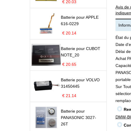
€ 20.03
Avis de 
indiquen
Batterie pour APPLE
616-0229
Informa
€ 20.14
État du 
Date d'e
Batterie pour CUBOT
Délai de
NOTE_20
Achat P
€ 20.65
Capacité
PANASON
portable 
Batterie pour VOLVO
31450445
Sur Tout
sélectio
€ 21.14
remplac
Rem
Batterie pour
DMW-B
PANASONIC 3027-
26T
Com