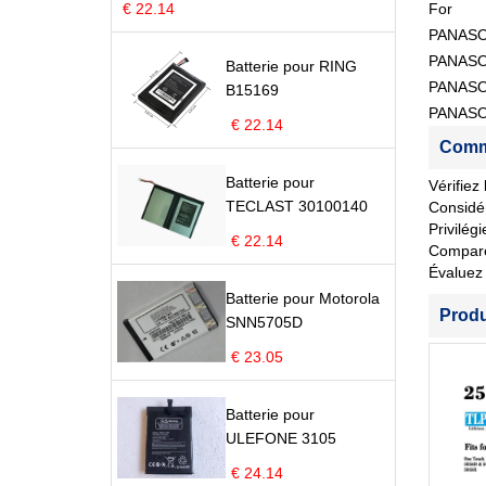
€ 22.14
For
PANASO
PANASO
Batterie pour RING
PANASO
B15169
PANASO
€ 22.14
Comm
Batterie pour
Vérifiez
TECLAST 30100140
Considér
Privilég
€ 22.14
Comparez 
Évaluez 
Batterie pour Motorola
Prod
SNN5705D
€ 23.05
Batterie pour
ULEFONE 3105
€ 24.14