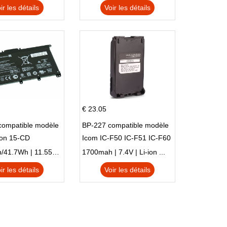
TPN-I128
ir les détails
Voir les détails
€ 23.05
compatible modèle
BP-227 compatible modèle
ion 15-CD
Icom IC-F50 IC-F51 IC-F60
IC-F61 IC-M87
3470mAh/41.7Wh | 11.55V | Li-ion ...
1700mah | 7.4V | Li-ion ...
ir les détails
Voir les détails