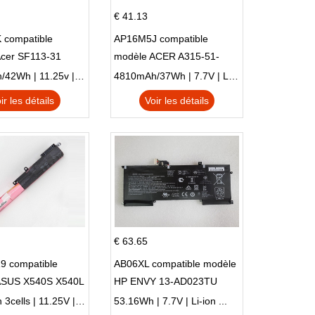
€ 41.13
 compatible
AP16M5J compatible
Acer SF113-31
modèle ACER A315-51-
 NE132
51SL N17Q1 SERIES
3770mAh/42Wh | 11.25v | Li-ion ...
4810mAh/37Wh | 7.7V | Li-ion ...
ir les détails
Voir les détails
€ 63.65
9 compatible
AB06XL compatible modèle
ASUS X540S X540L
HP ENVY 13-AD023TU
SI302 X540SA
HSTNN-DB8C 921438-855
2900mAh 3cells | 11.25V | Li-ion ...
53.16Wh | 7.7V | Li-ion ...