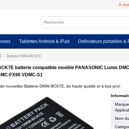
À moi
hones
Tablettes Android & iPad
Ordinateurs portables & 
C
Batterie DMW-BCK7E
CK7E batterie compatible modèle PANASONIC Lumix DM
DMC-FX90 VDMC-S1
de nouvelles Batterie DMW-BCK7E, de haute qualité et à bas prix!
Informati
Marqu
Applica
Nom du
Catégor