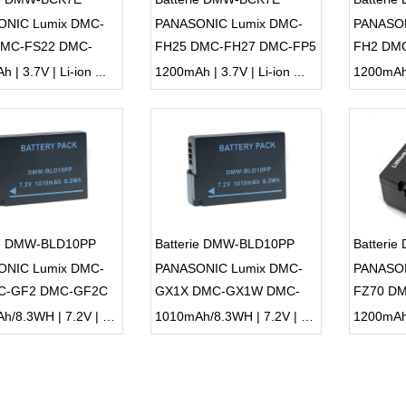
ONIC Lumix DMC-
PANASONIC Lumix DMC-
PANASON
DMC-FS22 DMC-
FH25 DMC-FH27 DMC-FP5
FH2 DM
DMC-FS35 DMC-
DMC-FP7 DMC-FP77 DMC-
DMC-FH
 | 3.7V | Li-ion ...
1200mAh | 3.7V | Li-ion ...
1200mAh |
DMC-FS40 DMC-
FS14 DMC-FS16
FH8 DM
ie DMW-BLD10PP
Batterie DMW-BLD10PP
Batteri
ONIC Lumix DMC-
PANASONIC Lumix DMC-
PANASON
C-GF2 DMC-GF2C
GX1X DMC-GX1W DMC-
FZ70 D
F2W DMC-TS2D
GX1 DMC-G3W DMC-G3K
FZ100 D
1010mAh/8.3WH | 7.2V | Li-ion ...
1010mAh/8.3WH | 7.2V | Li-ion ...
1200mAh |
S2S
DMC-TS2A
FZ80 DC