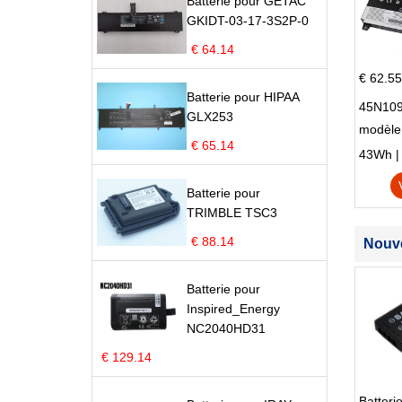
Batterie pour GETAC
GKIDT-03-17-3S2P-0
€ 64.14
€ 62.55
Batterie pour HIPAA
45N109
GLX253
modèle
€ 65.14
Edge S
43Wh | 1
Batterie pour
TRIMBLE TSC3
€ 88.14
Nouve
Batterie pour
Inspired_Energy
NC2040HD31
€ 129.14
Batter