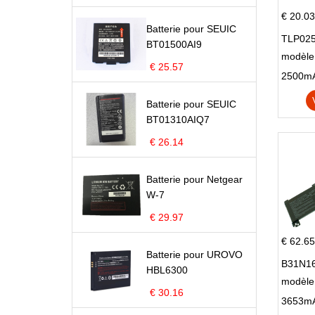
€ 20.03
Batterie pour SEUIC
TLP025
BT01500AI9
modèle 
€ 25.57
Pop 4 
Batterie pour SEUIC
BT01310AIQ7
€ 26.14
Batterie pour Netgear
W-7
€ 29.97
€ 62.65
Batterie pour UROVO
B31N16
HBL6300
modèle
€ 30.16
X705N