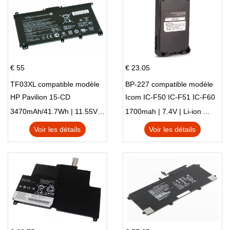
€ 55
€ 23.05
TF03XL compatible modèle
BP-227 compatible modèle
HP Pavilion 15-CD
Icom IC-F50 IC-F51 IC-F60
IC-F61 IC-M87
3470mAh/41.7Wh | 11.55V | Li-ion ...
1700mah | 7.4V | Li-ion ...
Voir les détails
Voir les détails