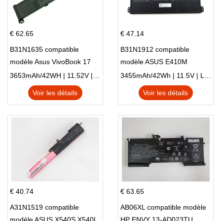
€ 62.65
€ 47.14
B31N1635 compatible
B31N1912 compatible
modèle Asus VivoBook 17
modèle ASUS E410M
X705NC X705UA X705UV
E410MA L410MA
3653mAh/42WH | 11.52V | Li-ion ...
3455mAh/42Wh | 11.5V | Li-ion ...
X705UN X705UD
Voir les détails
Voir les détails
€ 40.74
€ 63.65
A31N1519 compatible
AB06XL compatible modèle
modèle ASUS X540S X540L
HP ENVY 13-AD023TU