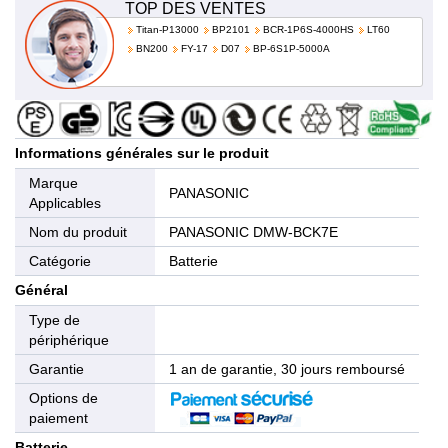
TOP DES VENTES
Titan-P13000
BP2101
BCR-1P6S-4000HS
LT60
BN200
FY-17
D07
BP-6S1P-5000A
Informations générales sur le produit
Marque
PANASONIC
Applicables
Nom du produit
PANASONIC DMW-BCK7E
Catégorie
Batterie
Général
Type de
périphérique
Garantie
1 an de garantie, 30 jours remboursé
Options de
paiement
Batterie