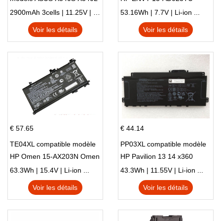
X540LA-SI302 X540SA
HSTNN-DB8C 921438-855
2900mAh 3cells | 11.25V | Li-ion ...
53.16Wh | 7.7V | Li-ion ...
X540S
TPN-I128
Voir les détails
Voir les détails
€ 57.65
€ 44.14
TE04XL compatible modèle
PP03XL compatible modèle
HP Omen 15-AX203N Omen
HP Pavilion 13 14 x360
15 Series Pavilion 15 Series
L83388-AC1 L83388-421
63.3Wh | 15.4V | Li-ion ...
43.3Wh | 11.55V | Li-ion ...
HSTNN-LB8S M01118-421
Voir les détails
Voir les détails
M01144-005 13-BB 14-DV
14-DK 15-EH HSTNN-DB9X