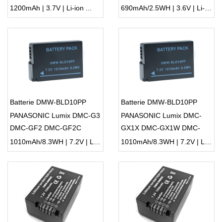
DMC-FH6 DMC-FH7 DMC-
FH10 FH50 SZ8
1200mAh | 3.7V | Li-ion ...
690mAh/2.5WH | 3.6V | Li-ion ...
FH8 DMC-FH24
Batterie DMW-BLD10PP
Batterie DMW-BLD10PP
PANASONIC Lumix DMC-G3
PANASONIC Lumix DMC-
DMC-GF2 DMC-GF2C
GX1X DMC-GX1W DMC-
DMC-GF2W DMC-TS2D
GX1 DMC-G3W DMC-G3K
1010mAh/8.3WH | 7.2V | Li-ion ...
1010mAh/8.3WH | 7.2V | Li-ion ...
DMC-TS2S
DMC-TS2A