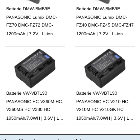
Batterie DMW-BMB9E
Batterie DMW-BMB9E
PANASONIC Lumix DMC-
PANASONIC Lumix DMC-
FZ70 DMC-FZ72 DMC-
FZ40 DMC-FZ45 DMC-FZ47
FZ100 DMC-FZ150 DC-
DMC-FZ48 DMC-FZ60
1200mAh | 7.2V | Li-ion ...
1200mAh | 7.2V | Li-ion ...
FZ80 DC-FZ85
DMC-FZ62
Batterie VW-VBT190
Batterie VW-VBT190
PANASONIC HC-V360M HC-
PANASONIC HC-V210 HC-
V360MS HC-V380 HC-
V210M HC-V210GK HC-
V380K HC-V380GK HC-
V210MGK HC-V230M HC-
1950mAh/7.0WH | 3.6V | Li-ion ...
1950mAh/7.0WH | 3.6V | Li-ion ...
V480M HC-V480MS HC-
V250 HC-V270 HC-V270GK
V510