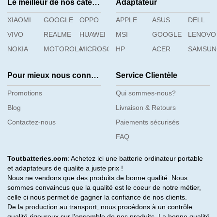
Le meilleur de nos catégories
Adaptateur
XIAOMI
GOOGLE
OPPO
APPLE
ASUS
DELL
VIVO
REALME
HUAWEI
MSI
GOOGLE
LENOVO
NOKIA
MOTOROLA
MICROSOFT
HP
ACER
SAMSU
Pour mieux nous connaître
Service Clientèle
Promotions
Qui sommes-nous?
Blog
Livraison & Retours
Contactez-nous
Paiements sécurisés
FAQ
Toutbatteries.com
: Achetez ici une batterie ordinateur portable
et adaptateurs de qualite a juste prix !
Nous ne vendons que des produits de bonne qualité. Nous
sommes convaincus que la qualité est le coeur de notre métier,
celle ci nous permet de gagner la confiance de nos clients.
De la production au transport, nous procédons à un contrôle
qualité rigoureux sur l'ensemble de nos produits. La bonne qualité