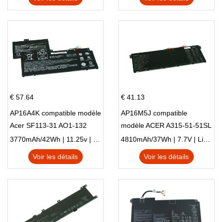
€ 57.64
€ 41.13
AP16A4K compatible modèle
AP16M5J compatible
Acer SF113-31 AO1-132
modèle ACER A315-51-51SL
NE132
N17Q1 SERIES
3770mAh/42Wh | 11.25v | Li-ion ...
4810mAh/37Wh | 7.7V | Li-ion ...
Voir les détails
Voir les détails