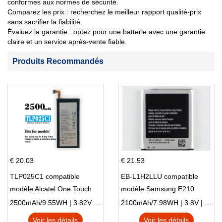
conformes aux normes de sécurité.
Comparez les prix : recherchez le meilleur rapport qualité-prix
sans sacrifier la fiabilité.
Évaluez la garantie : optez pour une batterie avec une garantie
claire et un service après-vente fiable.
Produits Recommandés
€ 20.03
€ 21.53
TLP025C1 compatible
EB-L1H2LLU compatible
modèle Alcatel One Touch
modèle Samsung E210
Pop 4 Plus OT-5056D
E210K i939
2500mAh/9.55WH | 3.82V | Li-ion ...
2100mAh/7.98WH | 3.8V | Li-ion ...
Voir les détails
Voir les détails