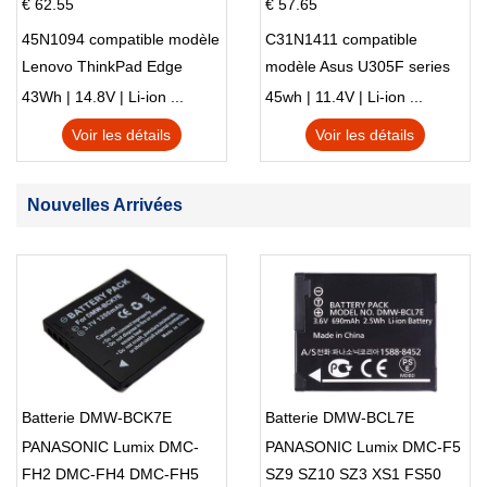
€ 62.55
€ 57.65
45N1094 compatible modèle
C31N1411 compatible
Lenovo ThinkPad Edge
modèle Asus U305F series
S230u Twist
43Wh | 14.8V | Li-ion ...
45wh | 11.4V | Li-ion ...
Voir les détails
Voir les détails
Nouvelles Arrivées
Batterie DMW-BCK7E
Batterie DMW-BCL7E
PANASONIC Lumix DMC-
PANASONIC Lumix DMC-F5
FH2 DMC-FH4 DMC-FH5
SZ9 SZ10 SZ3 XS1 FS50