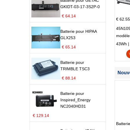
Batterie pour GETAC
GKIDT-03-17-3S2P-0
€ 64.14
€ 62.55
45N109
Batterie pour HIPAA
modèle
GLX253
Edge S
43Wh | 1
€ 65.14
Batterie pour
TRIMBLE TSC3
Nouve
€ 88.14
Batterie pour
Inspired_Energy
NC2040HD31
€ 129.14
Batter