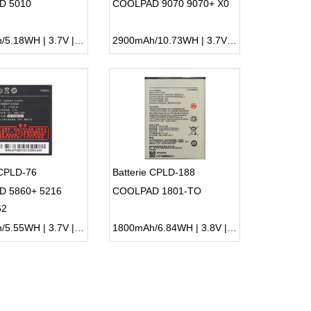
D 5010
COOLPAD 9070 9070+ X0
1400mAh/5.18WH | 3.7V | Li-ion ...
2900mAh/10.73WH | 3.7V | Li-ion ...
 CPLD-76
Batterie CPLD-188
 5860+ 5216
COOLPAD 1801-TO
62
1500mAh/5.55WH | 3.7V | Li-ion ...
1800mAh/6.84WH | 3.8V | Li-ion ...