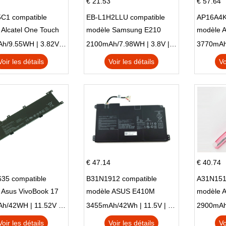
€ 21.53
€ 57.64
C1 compatible
EB-L1H2LLU compatible
AP16A4K
Alcatel One Touch
modèle Samsung E210
modèle 
Plus OT-5056D
E210K i939
AO1-132
2500mAh/9.55WH | 3.82V | Li-ion ...
2100mAh/7.98WH | 3.8V | Li-ion ...
Voir les détails
Voir les détails
Vo
€ 47.14
€ 40.74
35 compatible
B31N1912 compatible
A31N151
 Asus VivoBook 17
modèle ASUS E410M
modèle 
C X705UA X705UV
E410MA L410MA
X540LA-
3653mAh/42WH | 11.52V | Li-ion ...
3455mAh/42Wh | 11.5V | Li-ion ...
N X705UD
X540S
Voir les détails
Voir les détails
Vo