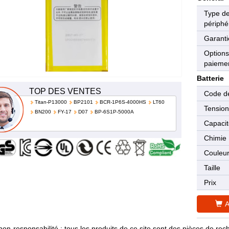
Type d
périphé
Garanti
Options
paieme
Batterie
TOP DES VENTES
Code de
Titan-P13000
BP2101
BCR-1P6S-4000HS
LT60
Tensio
BN200
FY-17
D07
BP-6S1P-5000A
Capaci
Chimie
Couleu
Taille
Prix
A
non-responsabilité : tous les produits de ce site sont des pièces de 