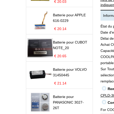
€ 20.03
indiquen
Batterie pour APPLE
Informa
616-0229
État du 
€ 20.14
Date d'e
Délai de
Batterie pour CUBOT
Achat C
NOTE_20
Capacité
€ 20.65
COOLPAD 
portable 
Sur Tout
Batterie pour VOLVO
31450445
sélectio
remplac
€ 21.14
Rem
CPLD-3
Batterie pour
PANASONIC 3027-
Com
26T
For COO