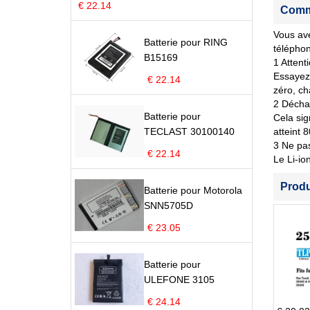
€ 22.14
Comme
Vous ave
Batterie pour RING
télépho
B15169
1 Attent
Essayez 
€ 22.14
zéro, ch
2 Déchar
Batterie pour
Cela sig
TECLAST 30100140
atteint 
3 Ne pas
€ 22.14
Le Li-io
Prod
Batterie pour Motorola
SNN5705D
€ 23.05
Batterie pour
ULEFONE 3105
€ 24.14