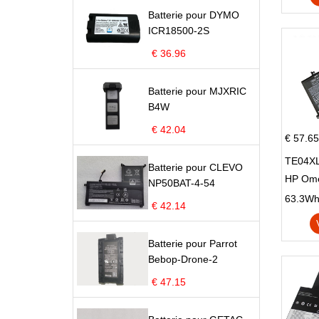
Batterie pour DYMO
ICR18500-2S
€ 36.96
Batterie pour MJXRIC
B4W
€ 42.04
€ 57.65
TE04XL
Batterie pour CLEVO
HP Om
NP50BAT-4-54
Omen 15
63.3Wh |
€ 42.14
Series
Batterie pour Parrot
Bebop-Drone-2
€ 47.15