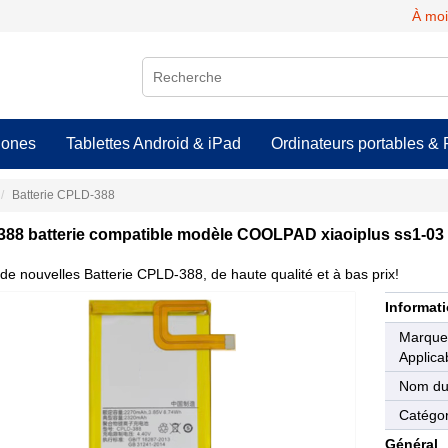
À moi
hones
Tablettes Android & iPad
Ordinateurs portables & 
Batterie CPLD-388
88 batterie compatible modèle COOLPAD xiaoiplus ss1-03
de nouvelles Batterie CPLD-388, de haute qualité et à bas prix!
Informati
Marqu
Applica
Nom du
Catégor
Général