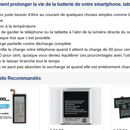
nt prolonger la vie de la batterie de votre smartphone, tab
z juste besoin d’être au courant de quelques choses simples comme la
ne.
ion à la température
de garder le téléphone ou la tablette à l’abri de la lumière directe du s
aque fois que c’est possible.
ge partielle contre décharge complète
nifie la charge votre téléphone quand il atteint la charge de 40 pour cent 
80 pour cent, quoique vous deviez équilibrer ces pourcentages avec l’util
 le laisser branché tout le temps
n ne peut pas absorber la surcharge et quand elle est entièrement char
uits Recommandés