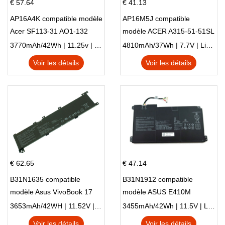
€ 57.64
€ 41.13
AP16A4K compatible modèle
AP16M5J compatible
Acer SF113-31 AO1-132
modèle ACER A315-51-51SL
NE132
N17Q1 SERIES
3770mAh/42Wh | 11.25v | Li-ion ...
4810mAh/37Wh | 7.7V | Li-ion ...
Voir les détails
Voir les détails
€ 62.65
€ 47.14
B31N1635 compatible
B31N1912 compatible
modèle Asus VivoBook 17
modèle ASUS E410M
X705NC X705UA X705UV
E410MA L410MA
3653mAh/42WH | 11.52V | Li-ion ...
3455mAh/42Wh | 11.5V | Li-ion ...
X705UN X705UD
Voir les détails
Voir les détails