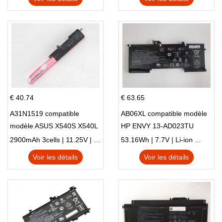
€ 40.74
€ 63.65
A31N1519 compatible
AB06XL compatible modèle
modèle ASUS X540S X540L
HP ENVY 13-AD023TU
X540LA-SI302 X540SA
HSTNN-DB8C 921438-855
2900mAh 3cells | 11.25V | Li-ion ...
53.16Wh | 7.7V | Li-ion ...
X540S
TPN-I128
Voir les détails
Voir les détails