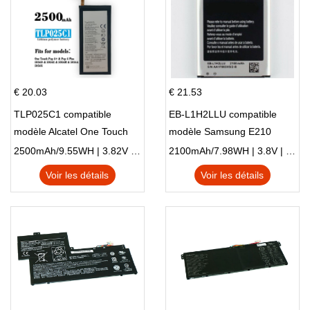
€ 20.03
€ 21.53
TLP025C1 compatible
EB-L1H2LLU compatible
modèle Alcatel One Touch
modèle Samsung E210
Pop 4 Plus OT-5056D
E210K i939
2500mAh/9.55WH | 3.82V | Li-ion ...
2100mAh/7.98WH | 3.8V | Li-ion ...
Voir les détails
Voir les détails