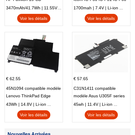
IC-F61 IC-M87
3470mAh/41.7Wh | 11.55V | Li-ion ...
1700mah | 7.4V | Li-ion ...
Voir les détails
Voir les détails
€ 62.55
€ 57.65
45N1094 compatible modèle
C31N1411 compatible
Lenovo ThinkPad Edge
modèle Asus U305F series
S230u Twist
43Wh | 14.8V | Li-ion ...
45wh | 11.4V | Li-ion ...
Voir les détails
Voir les détails
Nouvelles Arrivées