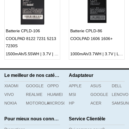
Batterie CPLD-106
Batterie CPLD-86
COOLPAD 8122 7231 5213
COOLPAD 1606 1606+
7230S
1500mAh/5.55WH | 3.7V | Li-ion ...
1000mAh/3.7WH | 3.7V | Li-ion ...
Le meilleur de nos catégories
Adaptateur
XIAOMI
GOOGLE
OPPO
APPLE
ASUS
DELL
VIVO
REALME
HUAWEI
MSI
GOOGLE
LENOVO
NOKIA
MOTOROLA
MICROSOFT
HP
ACER
SAMSU
Pour mieux nous connaître
Service Clientèle