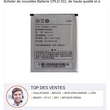
Acheter de nouvelles Batterie CPLD-311, de haute qualité et à
bas prix!
TOP DES VENTES
Titan-P13000
BP2101
BCR-1P6S-4000HS
LT60
BN200
FY-17
D07
BP-6S1P-5000A