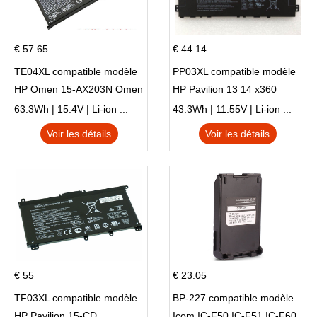
€ 57.65
€ 44.14
TE04XL compatible modèle
PP03XL compatible modèle
HP Omen 15-AX203N Omen
HP Pavilion 13 14 x360
15 Series Pavilion 15 Series
L83388-AC1 L83388-421
63.3Wh | 15.4V | Li-ion ...
43.3Wh | 11.55V | Li-ion ...
HSTNN-LB8S M01118-421
Voir les détails
Voir les détails
M01144-005 13-BB 14-DV
14-DK 15-EH HSTNN-DB9X
€ 55
€ 23.05
TF03XL compatible modèle
BP-227 compatible modèle
HP Pavilion 15-CD
Icom IC-F50 IC-F51 IC-F60