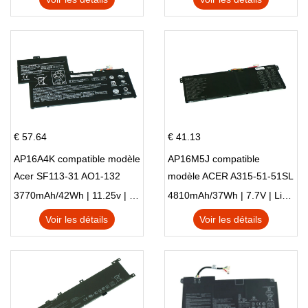
€ 57.64
€ 41.13
AP16A4K compatible modèle
AP16M5J compatible
Acer SF113-31 AO1-132
modèle ACER A315-51-51SL
NE132
N17Q1 SERIES
3770mAh/42Wh | 11.25v | Li-ion ...
4810mAh/37Wh | 7.7V | Li-ion ...
Voir les détails
Voir les détails