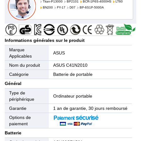
Titan-P13000
BP2101
BCR-1P6S-4000HS
LT60
BN200
FY-17
D07
BP-6S1P-5000A
Informations générales sur le produit
Marque
ASUS
Applicables
Nom du produit
ASUS C41N2010
Catégorie
Batterie de portable
Général
Type de
Ordinateur portable
périphérique
Garantie
1 an de garantie, 30 jours remboursé
Options de
paiement
Batterie