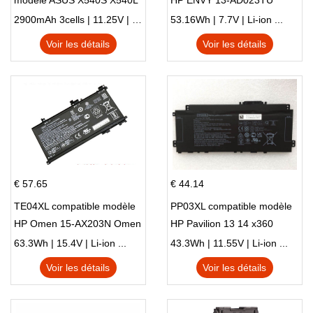
modèle ASUS X540S X540L
HP ENVY 13-AD023TU
X540LA-SI302 X540SA
HSTNN-DB8C 921438-855
2900mAh 3cells | 11.25V | Li-ion ...
53.16Wh | 7.7V | Li-ion ...
X540S
TPN-I128
Voir les détails
Voir les détails
€ 57.65
€ 44.14
TE04XL compatible modèle
PP03XL compatible modèle
HP Omen 15-AX203N Omen
HP Pavilion 13 14 x360
15 Series Pavilion 15 Series
L83388-AC1 L83388-421
63.3Wh | 15.4V | Li-ion ...
43.3Wh | 11.55V | Li-ion ...
HSTNN-LB8S M01118-421
Voir les détails
Voir les détails
M01144-005 13-BB 14-DV
14-DK 15-EH HSTNN-DB9X