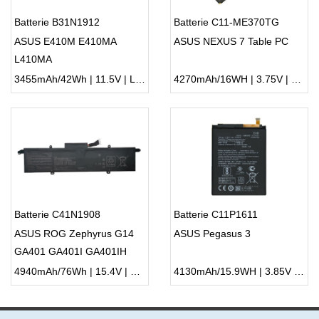
Batterie B31N1912
Batterie C11-ME370TG
ASUS E410M E410MA
ASUS NEXUS 7 Table PC
L410MA
3455mAh/42Wh | 11.5V | Li-ion ...
4270mAh/16WH | 3.75V | Li-ion ...
Batterie C41N1908
Batterie C11P1611
ASUS ROG Zephyrus G14
ASUS Pegasus 3
GA401 GA401I GA401IH
GA401QM
4940mAh/76Wh | 15.4V | Li-ion ...
4130mAh/15.9WH | 3.85V | Li-ion ...