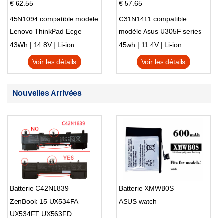
€ 62.55
€ 57.65
45N1094 compatible modèle
C31N1411 compatible
Lenovo ThinkPad Edge
modèle Asus U305F series
S230u Twist
43Wh | 14.8V | Li-ion ...
45wh | 11.4V | Li-ion ...
Voir les détails
Voir les détails
Nouvelles Arrivées
Batterie C42N1839
Batterie XMWB0S
ZenBook 15 UX534FA
ASUS watch
UX534FT UX563FD