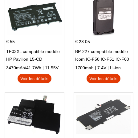
€ 55
€ 23.05
TF03XL compatible modèle
BP-227 compatible modèle
HP Pavilion 15-CD
Icom IC-F50 IC-F51 IC-F60
IC-F61 IC-M87
3470mAh/41.7Wh | 11.55V | Li-ion ...
1700mah | 7.4V | Li-ion ...
Voir les détails
Voir les détails