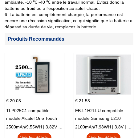
ambiante, -10 ℃ -40 ℃ entre le travail normal. Évitez donc la
batterie au froid ou à l'exposition au soleil chaud.
6. La batterie est complètement chargée, la performance est
encore une récession significative, ce qui signifie que la batterie a
dépassé sa durée de vie, remplacez la batterie
Produits Recommandés
€ 20.03
€ 21.53
TLP025C1 compatible
EB-L1H2LLU compatible
modèle Alcatel One Touch
modèle Samsung E210
Pop 4 Plus OT-5056D
E210K i939
2500mAh/9.55WH | 3.82V | Li-ion ...
2100mAh/7.98WH | 3.8V | Li-ion ...
Voir les détails
Voir les détails