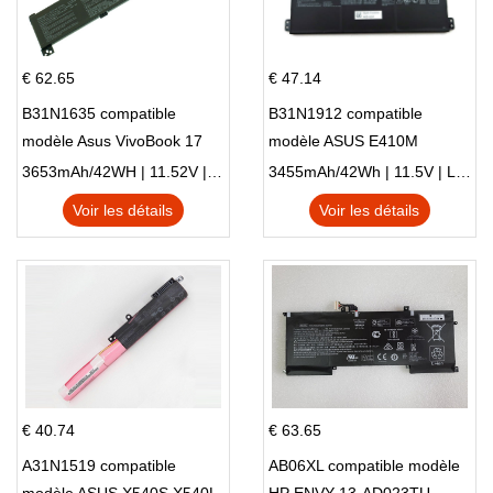
€ 62.65
€ 47.14
B31N1635 compatible
B31N1912 compatible
modèle Asus VivoBook 17
modèle ASUS E410M
X705NC X705UA X705UV
E410MA L410MA
3653mAh/42WH | 11.52V | Li-ion ...
3455mAh/42Wh | 11.5V | Li-ion ...
X705UN X705UD
Voir les détails
Voir les détails
€ 40.74
€ 63.65
A31N1519 compatible
AB06XL compatible modèle