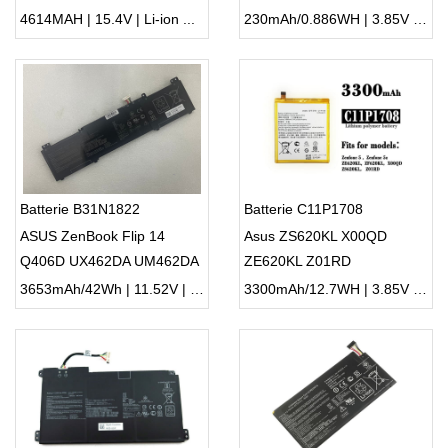
Q536FD
4614MAH | 15.4V | Li-ion ...
230mAh/0.886WH | 3.85V | Li-ion ...
Batterie B31N1822
Batterie C11P1708
ASUS ZenBook Flip 14
Asus ZS620KL X00QD
Q406D UX462DA UM462DA
ZE620KL Z01RD
3653mAh/42Wh | 11.52V | Li-ion ...
3300mAh/12.7WH | 3.85V | Li-ion ...